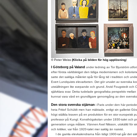
© Peter Weiss
(Klicka på bilden för hög upplösning
)
I Göteborg på Valand
under ledning av Tor Bjurström utfor
efter första världskriget den tidiga modernismen och koloris
satte det sakliga måleriet spår för lång tid i tradition och und
Evert Lundquists elevarbeten. Det gör urvalet av svenska ko
utställningen lite svepande och grund. Arvid Fougstedt och O
självklara svar. Detta tudelade geografiska perspektiv mellan
kunnat vara värd en grundligare genomgång av den svenska 
Den stora svenska stjärnan
i Paris under den här period
heta Fritiof Schüldt men han mäktade, enligt sin gallerist Gö
högt ställda kraven på en produktion för en stor europeisk p
professor på Kungl. Konsthögskolan under 1930-talet och pr
generation unga målare. Vännen Axel Nilsson, utskälld för si
och kritiker, var från 1920-talet mer saklig än naivist.
I de gamla elevkalendrarna från tidigt 1900-tal går det säker