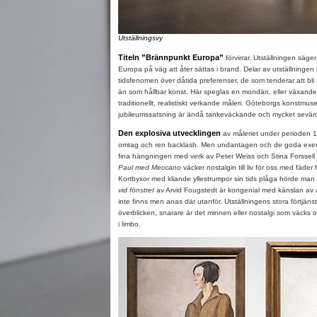
Utställningsvy
Titeln ”Brännpunkt Europa”
förvirrar. Utställningen säger
Europa på väg att åter sättas i brand. Delar av utställningen
tidsfenomen över dåtida preferenser, de som tenderar att bli f
än som hållbar konst. Här speglas en mondän, eller växand
traditionellt, realistiskt verkande måleri. Göteborgs konstmu
jubileumssatsning är ändå tankeväckande och mycket sevär
Den explosiva utvecklingen
av måleriet under perioden 
omtag och ren backlash. Men undantagen och de goda exemp
fina hängningen med verk av Peter Weiss och Stina Forssell s
Paul med Meccano
väcker nostalgin till liv för oss med fäder
Kortbyxor med kliande yllestrumpor sin tids plåga hörde man
vid fönstret
av Arvid Fougstedt är kongenial med känslan av at
inte finns men anas där utanför. Utställningens stora förtjänst
överblicken, snarare är det minnen eller nostalgi som väcks 
i limbo.