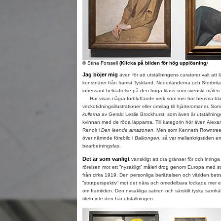
© Stina Forssell
(Klicka på bilden för hög upplösning
)
Jag böjer mig
även för att utställningens curatorer valt att
konstnärer från främst Tyskland, Nederländerna och Storbrit
intressant bekräftelse på den höga klass som svenskt måleri h
Här visas några förbluffande verk som mer hör hemma bl
veckotidningsillustrationer eller omslag till hjärteromaner.
kullarna
av Gerald Leslie Brockhurst, som även är utställninge
kvinnan med de röda läpparna
.
Till kategorin hör även Alexa
Renoir i
Den leende amazonen
. Men som Kenneth Rowntree v
över nämnde förebild i
Balkongen,
så var mellankrigstiden en
bearbetningsfas.
Det är som vanligt
vanskligt att dra gränser för och inringa t
rörelsen mot ett ”nysakligt” måleri drog genom Europa med sta
från cirka 1919. Den personliga berättelsen och världen betra
”strutperspektiv” mot det nära och omedelbara lockade mer ef
om framtiden. Den nysakliga satiren och särskilt tyska samhälls
titeln inte den här utställningen.