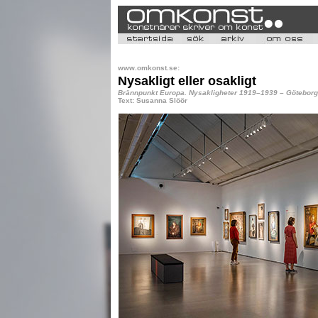
www.omkonst.se:
Nysakligt eller osakligt
Brännpunkt Europa. Nysakligheter 1919–1939 – Götebo
Text: Susanna Slöör