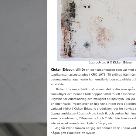
Lust och oro II
© Kicken Ericson
Kicken Ericson tillhör
en pionjärgeneration som var med om 
textilkonsten accepterades i KRO 1973. Till skillnad från må
generationskamrater valde hon emellertid bort ett politiskt qui
abstrakta.
Kicken Ericson är bildkonstnär med det textila som språk 
som uttryck och hennes bilder öppnar alltid för ett associativ
utrymme för vidareläsning och möjlighet att själv fylla i en yta p
en egen valör. Presentationen hos Anna H ger trots ett begr
varierad inblick i Kicken Ericsons produktion: det lite nerviga
öppna landskapet i
Lust och oro I
och
II
; och verken hon ins
sonens stadskartor,
Tillsammans I
och
II
. Men här finns ocks
inte så reflekterande som kjolen i
Får jag lov
.
Jag får ibland tanken när jag ser hennes verk: undrar va
någon gett Paul Klee ett syskrin…