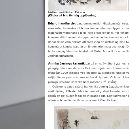
Mellanrum
© Kicken Ericson
(
Klicka på bild för hög upplösning
)
Ibland handlar det
bara om materialet. Glaskonstnär, visst, 
man kallad keramiker. Och den som arbetar med tyger och trå
materialets vidhäftande textil- före ordet konstnär. För konst
konsten alltid hamna i skuggan av hantverket oavsett uttryck
därför skulle vara enklare att sätta ihop en utställning med 
konstnärer kanske bara är en fördom eller mest okunskap. D
tanke när jag klev över tröskeln till Galleri Anna H för att se
Jarrings utställning.
Annika Jarrings keramik
bär på en sträv råhet i ytan och 
påtaglig. När man står inför
Kalk med stjälk
, som förenar små
munblåst 1700-talsglas med en stjälk av stengods, undrar ma
möjligt för en person att ens rubba skulpturen. Och man kän
pinniga kvistarna som ska bära massan i
På språng
.
Objektens djupa svärta har Annika Jarring åstadkommit g
matt oljefärg. Effekten blir inte bara att godset framstår som
också att det suger åt sig allt infallande ljus. Kontrastverkan 
objekt och titel är mer lättsamma som i
Klart för idag
.