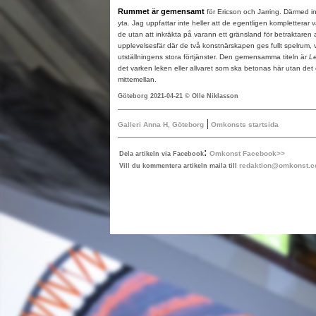
Rummet är gemensamt
för Ericson och Jarring. Därmed i
yta. Jag uppfattar inte heller att de egentligen kompletterar
de utan att inkräkta på varann ett gränsland för betraktaren a
upplevelsesfär där de två konstnärskapen ges fullt spelrum, v
utställningens stora förtjänster. Den gemensamma titeln är
Le
det varken leken eller allvaret som ska betonas här utan det 
mittemellan.
Göteborg 2021-04-21 © Olle Niklasson
|
Galleri Anna H, Göteborg
Omkonsts startsida
:
Omkonst Facebook>>
Dela artikeln via Facebook
redaktion@omkonst.
Vill du kommentera artikeln maila till