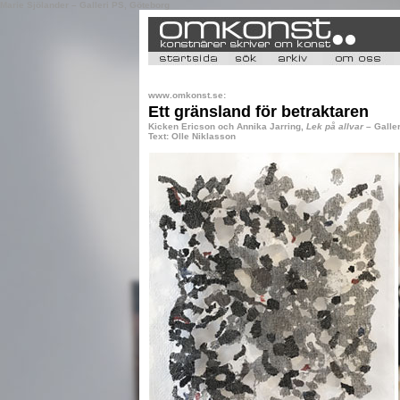
Marie Sjölander – Galleri PS, Göteborg
www.omkonst.se:
Ett gränsland för betraktaren
Kicken Ericson och Annika Jarring,
Lek på allvar
– Galle
Text: Olle Niklasson