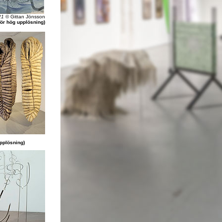
21
© Gittan Jönsson
för hög upplösning)
upplösning)