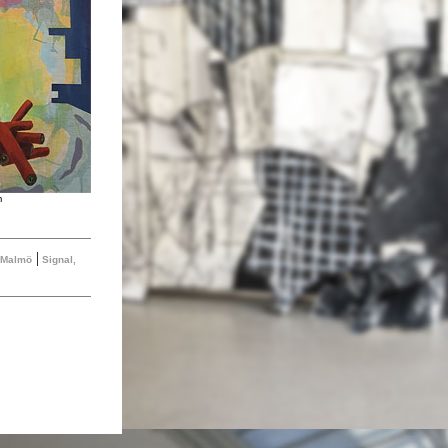
m
|
, Malmö
Signal,