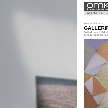
www.omkonst.se:
GALLERI
Gallerirunda i Malm
Text: Kristina Maria