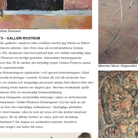
ohan Suneson
TS – GALLERI ROSTRUM
 från gallerier i stadens olika områden berörs jag främst av Ellinor
lssons arbeten. Den förra visar på konstnärsdrivna Celsius
n 45), skulpturer med konceptuell kyla och intrikat mänskligt djup.
i Rostrum ett sinnligt gestaltat, ödesmättat framsmygande
trum firar 35 år medan det betydligt yngre Celsius Projects satsar
Mnemes Nona
i förgrunden 
h experimentella.
 förlossningens upplevelse i och genom kvinnokroppen i hård
ionella teckningar i rummet. Endast då och då använder hon
n av smärta och kroppsliga processer skalas fram liksom efter den
röring innan barnet ser dagens ljus. Hennes renskalade språk
itioner inför en konstnärlig forskarutbildning.
ra hängande sovsäckslika kokonger, raden av deformerade
 madrasser i Galleri Rostrum (Västergatan 21) bär spår av att
 ta över den mänskliga civilisationen. Vardagliga artefakter
t mest basala i våra liv som att sova och äta ändrar skepnad.
upna, får de alltmer formen av natur, jord och landskap.
sdystopier? De skapar en avskedens tystnad, handens
ar sorgen när kultur blir natur.