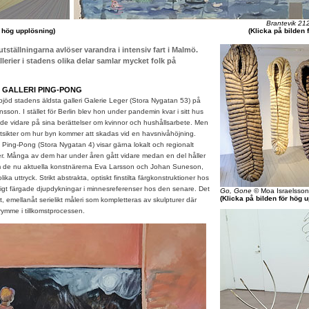
Brantevik 21
r hög upplösning)
(Klicka på bilden 
tställningarna avlöser varandra i intensiv fart i Malmö.
lerier i stadens olika delar samlar mycket folk på
– GALLERI PING-PONG
öd stadens äldsta galleri Galerie Leger (Stora Nygatan 53) på
sson. I stället för Berlin blev hon under pandemin kvar i sitt hus
de vidare på sina berättelser om kvinnor och hushållsarbete. Men
utsikter om hur byn kommer att skadas vid en havsnivåhöjning.
Ping-Pong (Stora Nygatan 4) visar gärna lokalt och regionalt
. Många av dem har under åren gått vidare medan en del håller
m de nu aktuella konstnärerna Eva Larsson och Johan Suneson,
ka uttryck. Strikt abstrakta, optiskt finstilta färgkonstruktioner hos
ligt färgade djupdykningar i minnesreferenser hos den senare. Det
Go, Gone
© Moa Israelsson
(Klicka på bilden för hög 
rkt, emellanåt serielikt måleri som kompletteras av skulpturer där
ymme i tillkomstprocessen.