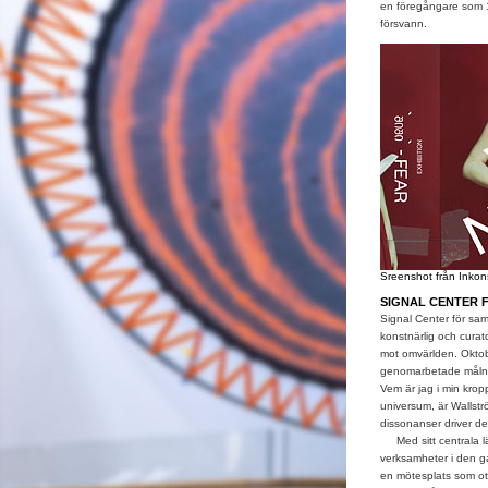
en föregångare som 19
försvann.
Sreenshot från Inkon
SIGNAL CENTER 
Signal Center för sa
konstnärlig och curat
mot omvärlden. Oktob
genomarbetade målnin
Vem är jag i min krop
universum, är Wallst
dissonanser driver d
Med sitt centrala läg
verksamheter i den ga
en mötesplats som otr