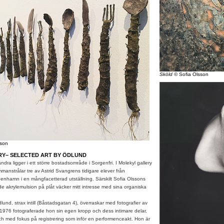
Sköld
© Sofia Olsson
sson
Y– SELECTED ART BY ÖDLUND
randra ligger i ett större bostadsområde i Sorgenfri. I Molekyl gallery
anstrålar tre av Astrid Svangrens tidigare elever från
enhamn i en mångfacetterad utställning. Särskilt Sofia Olssons
e akrylemulsion på plåt väcker mitt intresse med sina organiska
d, strax intill (Båstadsgatan 4), överraskar med fotografier av
976 fotograferade hon sin egen kropp och dess intimare delar,
och med fokus på registrering som inför en performenceakt. Hon är