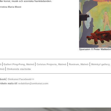
ller konst, musik och sceniska framträdanden.
ristina Maria Mezei
Spanaren
© Peter Wallströ
|
|
|
|
mö
Galleri Ping-Pong, Malmö
Celsius Projects, Malmö
Rostrum, Malmö
Molekyl gallery
|
almö
Omkonsts startsida
:
Omkonst Facebook>>
ebook
redaktion@omkonst.com
tikeln maila till