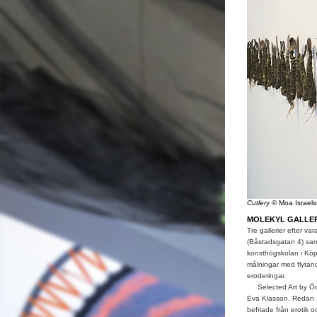
Cutlery
© Moa Israel
MOLEKYL GALLER
Tre gallerier efter va
(Båstadsgatan 4) samm
konsthögskolan i Köp
målningar med flytand
eroderingar.
Selected Art by Ödlun
Eva Klasson. Redan 1
befriade från erotik 