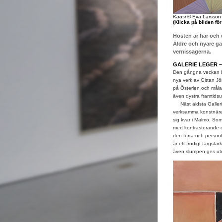
Kaosi
© Eva Larsson
(Klicka på bilden fö
Hösten är här och u
Äldre och nyare gal
vernissagerna.
GALERIE LEGER 
Den gångna veckan bj
nya verk av Gittan Jön
på Österlen och måla
även dystra framtids
Näst äldsta Galleri 
verksamma konstnärer
sig kvar i Malmö. So
med kontrasterande oli
den förra och person
är ett frodigt färgsta
även slumpen ges utr