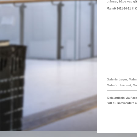
gränser, både vad gä
Malmö 2021-10-21 © K
Galerie Leger, Mal
|
Malmö
Inkonst, M
Dela artikeln via Fac
Vill du kommentera ar