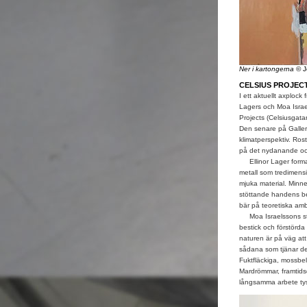
Ner i kartongerna
© J
CELSIUS PROJEC
I ett aktuellt axplock
Lagers och Moa Israe
Projects (Celsiusgata
Den senare på Galler
klimatperspektiv. Ros
på det nydanande oc
Ellinor Lager formar
metall som tredimens
mjuka material. Minne
stöttande handens be
bär på teoretiska amb
Moa Israelssons sto
bestick och förstörda
naturen är på väg att
sådana som tjänar de
Fuktfläckiga, mossbel
Mardrömmar, framtid
långsamma arbete tyst