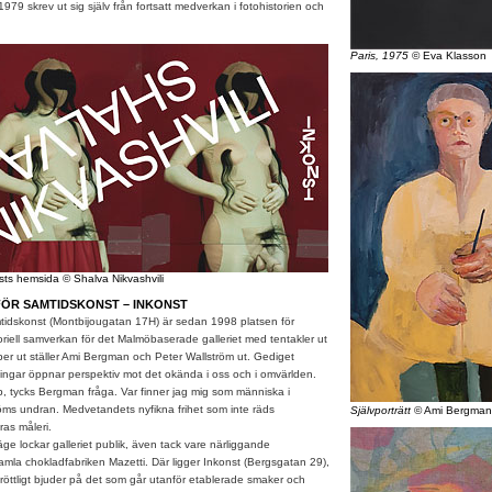
79 skrev ut sig själv från fortsatt medverkan i fotohistorien och
Paris, 1975
© Eva Klasson
sts hemsida © Shalva Nikvashvili
FÖR SAMTIDSKONST – INKONST
mtidskonst (Montbijougatan 17H) är sedan 1998 platsen för
oriell samverkan för det Malmöbaserade galleriet med tentakler ut
er ut ställer Ami Bergman och Peter Wallström ut. Gediget
gar öppnar perspektiv mot det okända i oss och i omvärlden.
p, tycks Bergman fråga. Var finner jag mig som människa i
röms undran. Medvetandets nyfikna frihet som inte räds
Självporträtt
© Ami Bergman
eras måleri.
e lockar galleriet publik, även tack vare närliggande
mla chokladfabriken Mazetti. Där ligger Inkonst (Bergsgatan 29),
öttligt bjuder på det som går utanför etablerade smaker och