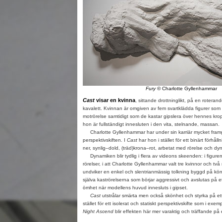
Fury
© Charlotte Gyllenhammar
Cast
visar en kvinna
, sittande drottninglikt, på en rotera
kavalett. Kvinnan är omgiven av fem svartklädda figurer som c
motrörelse samtidigt som de kastar gipslera över hennes kropp
hon är fullständigt innesluten i den vita, stelnande, massan.
Charlotte Gyllenhammar har under sin karriär mycket framg
perspektivskiften. I
Cast
har hon i stället för ett binärt förhåll
ner, synlig–dold, (träd)krona–rot, arbetat med rörelse och dy
Dynamiken blir tydlig i flera av videons skeenden: i figure
rörelser, i att Charlotte Gyllenhammar valt tre kvinnor och två
undviker en enkel och slentrianmässig tolkning byggd på köns
själva kaströrelserna som börjar aggressivt och avslutas på et
ömhet när modellens huvud innesluts i gipset.
Cast
utstrålar smärta men också skönhet och styrka på ett 
stället för ett isolerat och statiskt perspektivskifte som i exem
Night Ascend
blir effekten här mer varaktig och träffande på 