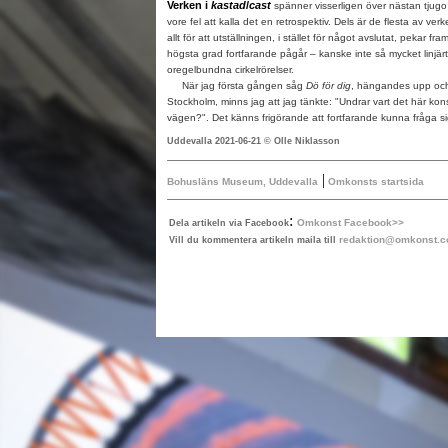
Verken i
kastad
/
cast
spänner visserligen över nästan tjug
vore fel att kalla det en retrospektiv. Dels är de flesta av ve
allt för att utställningen, i stället för något avslutat, pekar f
högsta grad fortfarande pågår – kanske inte så mycket linjär
oregelbundna cirkelrörelser.
När jag första gången såg
Dö för dig
, hängandes upp och 
Stockholm, minns jag att jag tänkte: "Undrar vart det här kon
vägen?". Det känns frigörande att fortfarande kunna fråga 
Uddevalla 2021-06-21 © Olle Niklasson
|
Bohusläns Museum, Uddevalla
Omkonsts startsida
:
Omkonst Facebook>>
Dela artikeln via Facebook
redaktion@omkonst.
Vill du kommentera artikeln maila till