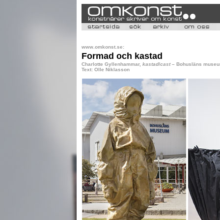
www.omkonst.se:
Formad och kastad
Charlotte Gyllenhammar,
kastad
/
cast
– Bohusläns museum
Text: Olle Niklasson