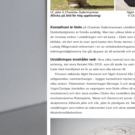
Ut, jätte
© Charlotte Gyllenhammar
Night
(
Klicka på bild för hög upplösning
)
© Ch
Kastad
/
cast
är titeln
på Charlotte Gyllenhammars utställn
Dubbeltydigheten är förstås avsiktlig. Man kan utläsa både att
de centrala verken i utställningen och att kasta – både som at
bibliska, att den som är utan synd kastar den första stenen, 
Ludwig Wittgenstein-referensen i en av verksbeskrivningarna 
tolkningsmöjligheterna här går djupare än till semantik och e
Utställningen innehåller verk
i flera olika material som sku
teckning, det stora flertalet från 2019, som då skulle ha varit
hade blivit framflyttad ett år av skäl som alla känner till.
Förutom välkända
Night Descend
och
Night Ascend
från 
obligatoriska i sammanhanget – bygger
kastad
/
cast
mycket på
olika verken. Pälsmotivet i fotomontaget
Montage 3
och skul
Vagn
/
Carriage
(modellen av vagntypen som förde offren till 
revolutionen) och den stora textilen
Cloitre des cordelliers
(kä
revolutionärerna Robespierre, Marat och Danton) ett annat. 
skulpturerna
Sittande jätte
och
Ute
,
jätte
är ytterligare ett. Me
utställningen som helhet är videoverket
Cast
och dess statisk
Moderform
/
Motherform
.