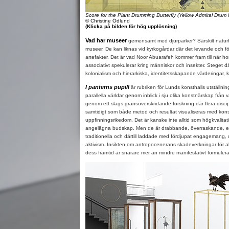
Score for the Plant Drumming Butterfly (Yellow Admiral Drum 
© Christine Ödlund
(Klicka på bilden för hög upplösning)
Vad har museer
gemensamt med djurparker? Särskilt naturh
museer. De kan liknas vid kyrkogårdar där det levande och för
artefakter. Det är vad Noor Abuarafeh kommer fram till när hon 
associativt spekulerar kring människor och insekter. Steget däre
kolonialism och hierarkiska, identitetsskapande värderingar, ko
I panterns pupill
är rubriken för Lunds konsthalls utställn
parallella världar genom inblick i sju olika konstnärskap från 
genom ett slags gränsöverskridande forskning där flera disc
samtidigt som både metod och resultat visualiseras med kons
uppfinningsrikedom. Det är kanske inte alltid som högkvalitat
angelägna budskap. Men de är drabbande, överraskande, eg
traditionella och därtill laddade med fördjupat engagemang, ut
aktivism. Insikten om antropocenerans skadeverkningar för a
dess framtid är snarare mer än mindre manifestativt formuler