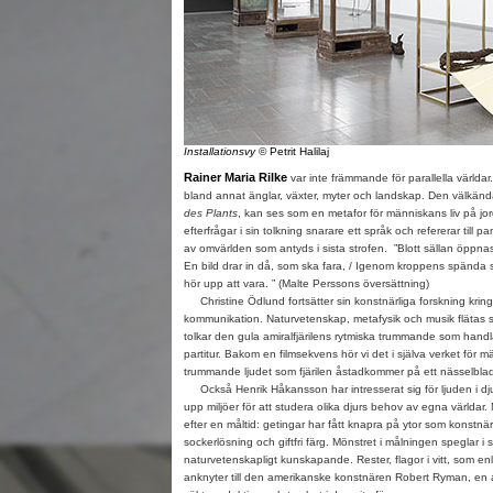
Installationsvy
© Petrit Halilaj
Rainer Maria Rilke
var inte främmande för parallella världar
bland annat änglar, växter, myter och landskap. Den välkänd
des Plants
, kan ses som en metafor för människans liv på jo
efterfrågar i sin tolkning snarare ett språk och refererar till 
av omvärlden som antyds i sista strofen. ”Blott sällan öppnas l
En bild drar in då, som ska fara, / Igenom kroppens spända still
hör upp att vara. ” (Malte Perssons översättning)
Christine Ödlund fortsätter sin konstnärliga forskning kring
kommunikation. Naturvetenskap, metafysik och musik flätas
tolkar den gula amiralfjärilens rytmiska trummande som hand
partitur. Bakom en filmsekvens hör vi det i själva verket för 
trummande ljudet som fjärilen åstadkommer på ett nässelbla
Också Henrik Håkansson har intresserat sig för ljuden i d
upp miljöer för att studera olika djurs behov av egna världar.
efter en måltid: getingar har fått knapra på ytor som konstn
sockerlösning och giftfri färg. Mönstret i målningen speglar i s
naturvetenskapligt kunskapande. Rester, flagor i vitt, som en
anknyter till den amerikanske konstnären Robert Ryman, en 