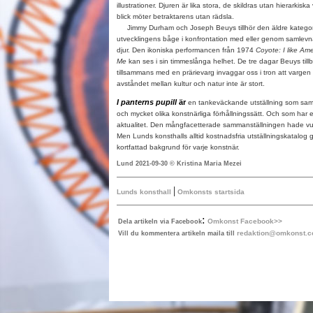
illustrationer. Djuren är lika stora, de skildras utan hierarkisk
blick möter betraktarens utan rädsla.
Jimmy Durham och Joseph Beuys tillhör den äldre kategori
utvecklingens båge i konfrontation med eller genom samlev
djur. Den ikoniska performancen från 1974
Coyote: I like Am
Me
kan ses i sin timmeslånga helhet. De tre dagar Beuys tillb
tillsammans med en prärievarg invaggar oss i tron att vargen
avståndet mellan kultur och natur inte är stort.
I panterns pupill
är
en tankeväckande utställning som sam
och mycket olika konstnärliga förhållningssätt. Och som har
aktualitet. Den mångfacetterade sammanställningen hade vunni
Men Lunds konsthalls alltid kostnadsfria utställningskatalog
kortfattad bakgrund för varje konstnär.
Lund 2021-09-30 © Kristina Maria Mezei
|
Lunds konsthall
Omkonsts startsida
:
Omkonst Facebook>>
Dela artikeln via Facebook
redaktion@omkonst.
Vill du kommentera artikeln maila till