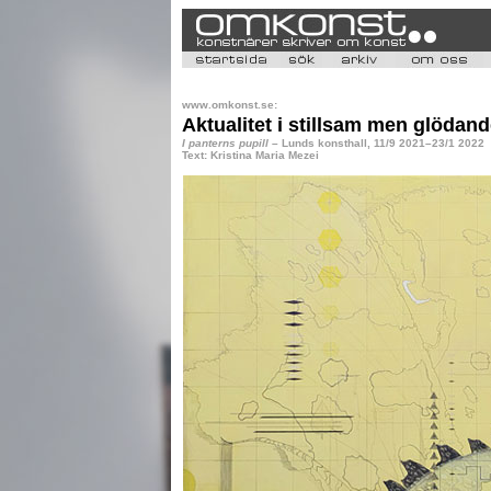
www.omkonst.se:
Aktualitet i stillsam men glödan
I panterns pupill
– Lunds konsthall, 11/9 2021–23/1 2022
Text: Kristina Maria Mezei