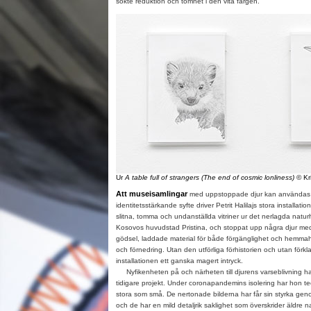
sökte reduktion och tomhet i den vita färgen.
Ur
A table full of strangers (The end of cosmic lonliness)
© Kr
Att museisamlingar
med uppstoppade djur kan användas 
identitetsstärkande syfte driver Petrit Halilajs stora installat
slitna, tomma och undanställda vitriner ur det nerlagda naturh
Kosovos huvudstad Pristina, och stoppat upp några djur med
gödsel, laddade material för både förgänglighet och hemmahö
och förnedring. Utan den utförliga förhistorien och utan förkla
installationen ett ganska magert intryck.
Nyfikenheten på och närheten till djurens varseblivning har 
tidigare projekt. Under coronapandemins isolering har hon tec
stora som små. De nertonade bilderna har får sin styrka gen
och de har en mild detaljrik saklighet som överskrider äldre 