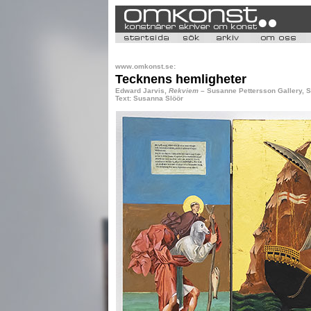
www.omkonst.se:
Tecknens hemligheter
Edward Jarvis,
Rekviem –
Susanne Pettersson Gallery, 
Text: Susanna Slöör