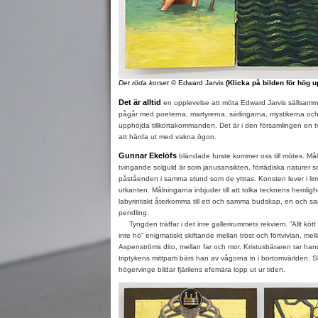
Det röda korset
© Edward Jarvis
(Klicka på bilden för hög 
Det är alltid
en upplevelse att möta Edward Jarvis sällsamma 
pågår med poeterna, martyrerna, särlingarna, mystikerna och a
upphöjda tillkortakommanden. Det är i den församlingen en
att härda ut med vakna ögon.
Gunnar Ekelöfs
bländade furste kommer oss till mötes. Mål
tvingande solguld är som janusansikten, förrädiska naturer 
påståenden i samma stund som de yttras. Konsten lever i limbo
utkanten. Målningarna inbjuder till att tolka tecknens hemligh
labyrintiskt återkomma till ett och samma budskap, en och
pendling.
Tyngden träffar i det inre gallerirummets rekviem. ”Allt kött ä
inte hö” enigmatiskt skiftande mellan tröst och förtvivlan, me
Aspenströms dito, mellan far och mor. Kristusbäraren tar ha
triptykens mittparti bärs han av vågorna in i bortomvärlden. S
högervinge bildar fjärilens efemära lopp ut ur tiden.