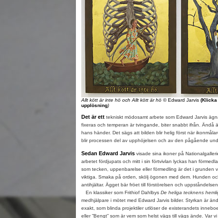
Allt kött är inte hö och Allt kött är hö
© Edward Jarvis
(Klicka
upplösning
)
Det är ett
tekniskt mödosamt arbete som Edward Jarvis ägnar
fixeras och temperan är tvingande, biter snabbt ifrån. Ändå är
hans händer. Det sägs att bilden blir helig först när ikonmål
blir processen del av upphöjelsen och av den pågående un
Sedan Edward Jarvis
visade sina ikoner på Nationalgaller
arbetet fördjupats och mitt i sin förtvivlan lyckas han förmed
som tecken, uppenbarelse eller förmedling är det i grunden v
viktiga. Smaka på orden, skölj ögonen med dem. Hunden och
antihjältar. Ägget bär fröet till förstörelsen och uppståndelsen
En klassiker som Frithiof Dahlbys
De heliga tecknens hemli
medhjälpare i mötet med Edward Jarvis bilder. Styrkan är ändå
exakt, som blinda projektiler utlöser de existerandets inneb
eller ”Bengt” som är vem som helst vägs till vägs ände. Var vi al