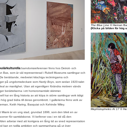
The Blue Line
© Hernan Ba
(Klicka på bilden för hög 
ulärkulturella
barndomsreferenser finns hos Detroit- och
 Bas, som är väl representerad i Rubell Museums samlingar och
er. De berättande, medvetet kitschiga teckningarna och
ygger på ungdomsdeckare som
Hardy Boys
, som sedan 1920-talet
deal av manlighet. Utan att egentligen förändra motiven vänds
ger berättelserna i ett homoromantiskt skimmer.
ar en lång historia av att köpa in större samlingar verk tidigt
hög grad bidra till deras genombrott. I gallerierna finns verk av
erman, Keith Haring, Basquiat och Kehinde Wiley.
Mephistopheles At 17
© He
tt Miami är en ung stad, grundad 1896, som den blivit en av
ener för samtidskonst. Vi befinner oss i en tid då den
den arbetar med att korrigera en lång tid av sned representation
and kan en tydlig ambition och sammanhang gå ut över