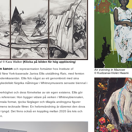
nd
© Kara Walker
(Klicka på bilden för hög upplösning
)
om kanon
och representation fortsätter hos Institute of
An evening in Mazowe
© Kudzanai-Violet Hwami
 New York-baserade Janiva Ellis utställning
Rats
, med femton
demikarantän. Ellis fick något av ett genombrott med sina
ykedeliskt färgrika målningar i Whitneymuseets senaste biennal i
verhöghet och dess förnekelse av sin egen existens. Ellis gör
ka referenser. Hon bygger vidare på verken i Whitneybiennalen,
a format, tjocka färglager och tillagda androgyna figurer
mens tecknade filmer. En helomvändning är däremot den dova
tyngd. Det finns också en koppling mellan 2020 års kris och
on.