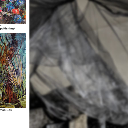
s
upplösning
)
rnan Bas