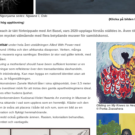
gonyama series: Ngwane I, Oslo
(Klicka på bilden
r hög upplösning
)
ach är tätt förknippade med Art Basel, vars 2020-upplaga förstås ställdes in. Även til
en mycket välmående med flera betydande museer för samtidskonst.
visar
under hela året utställningen
Allied With Power
med
und i Afrika och den afrikanska diasporan. Verken, många
n museets egna samlingar. Bredden är stor vad gäller teknik, med
leri.
ring a motherland should have been sufficient
kommer ur en
ningar som reflekterar över den transatlantiska slavhandeln,
 inbördeskrig. Kan man bygga en nationell identitet utan att
a, är frågeställningen.
stnären Zanele Muholi låter i sina självporträtt, över 3,5 meter
 överdrivet mörk för att trotsa den gamla apartheidregimens ideal,
es efter hudens ljushet.
nkonstnären Kudzanai-Violet Hwamis
An evening in Mazowe
är
inna sittande i vad som upplevs som en hemmiljö. Kläder och den
Gliding on My Knees to He
 är svåra att placera i både tid och rum, som en bild av en
© Portia Zvavahera
igration och flyktigt hemmahörande.
redd också gällande ämnen. Rasism, kolonialism behandlas,
entitet och vardagsliv.