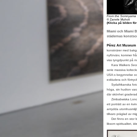
From the Somnyama N
© Zanele Muholi
(Klicka på bilden fö
Miami och Miami Be
städernas konstsc
Pérez Art Museum 
konstnärer med bakgr
nyförvärv, kommer frå
viss tyngdpunkt på må
Kara Walkers
Secu
serie massiva kolteck
USA:s begynnelse och
exkludera och förtryck
Sydafrikanska fotokon
höga, sin hudton vara
där skönhet graderad
Zimbabwiska Londo
ett porträtt av en kv
antydda utomhusmiljön
tillvaro präglad av m
Det finns en stor b
liksom spiritualitet, id