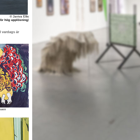
© Janiva Ellis
 för hög upplösning
)
l vardags är
aven