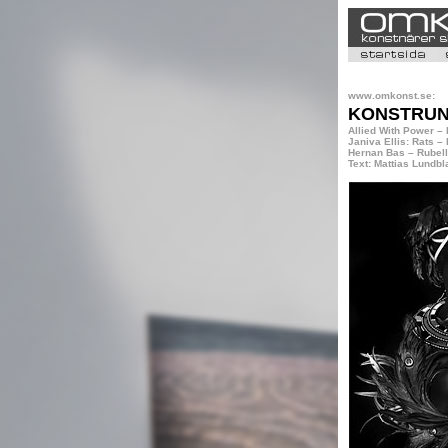
www.omkonst.se:
KONSTRUND
Allied With Power –
Janiva Ellis: Rats –
Hernan Bas – Rubell
Text: Mattias Lundbl