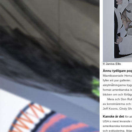
© Janiva Ellis
Ännu tydligare pop
Miamibaserade Hernan
fyller ett par galleri
akrylmålningarna b
format amerikanska i
blicken om och förläg
Mera och Don Rubell h
av konstnärerna och i 
Jeff Koons, Cindy Sh
Kanske är det
för a
USA:s mest levande sc
amerikanska konstvärl
och exkludering. Ibl