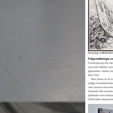
Securing a Motherla
Frågeställningar 
Contemporary Art med
nya verk målade i pan
gigantiska, nästan ps
New York.
Rats
ämne är vit ö
tydliga konsthistoris
med samma monumental
hämtade från barndo
gråskalan som skapar 
1930-talets depressi