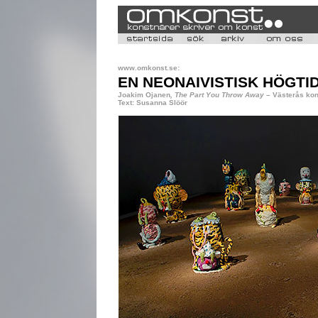
www.omkonst.se:
EN NEONAIVISTISK HÖGTI
Joakim Ojanen
, The Part You Throw Away –
Västerås kon
Text: Susanna Slöör