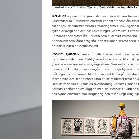
Installationsvy © Joakim Ojanen. Foto Valdemar Asp
(Klicka
Det är en
imponerande produktion av nya verk som Joakim O
konstmuseum. Återblicken omfattar endast ett halvt års arbet
skapades i tidsrummet mellan utställningarna i Los Angeles o
flyttar för övrigt den aktuella utställningen vidare direkt efter 
uppväxtstaden Västerås. För den som är särskilt intresserad
neonaivism som lånar drag från den tecknade serievärlden, 
är utställningen en högtidsstund.
Joakim Ojanen
lämnade Konstfack som grafisk designer oc
hann under tiden ”som hobby” också utveckla sig till en skul
glaserade stengodset som igångsättare. Men verken överförs 
aluminium. I första rummet umgås de meterhöga figurerna m
målningar i större format. Man kommer att tänka på barndo
teckna huvudet, för att nästa utan att se resultatet tecknar 
Resultatet vecklas ut som en överraskning. Joakim Ojanens figu
kollektiv bestående av kroppen med sin levande huvudbona
och synar lemmarna som slingrar sig och faller tungt kring fig