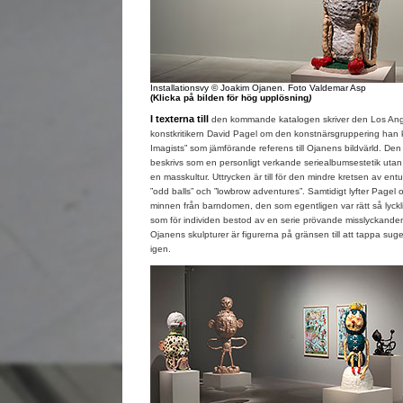
Installationsvy © Joakim Ojanen. Foto Valdemar Asp
(Klicka på bilden för hög upplösning
)
I texterna till
den kommande katalogen skriver den Los An
konstkritikern David Pagel om den konstnärsgruppering han k
Imagists” som jämförande referens till Ojanens bildvärld.
beskrivs som en personligt verkande seriealbumsestetik utan 
en masskultur. Uttrycken är till för den mindre kretsen av ent
”odd balls” och ”lowbrow adventures”. Samtidigt lyfter Pagel
minnen från barndomen, den som egentligen var rätt så lyck
som för individen bestod av en serie prövande misslyckanden
Ojanens skulpturer är figurerna på gränsen till att tappa su
igen.