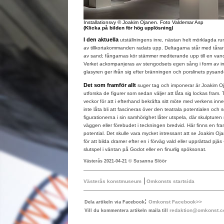
Installationsvy © Joakim Ojanen. Foto Valdemar Asp
(Klicka på bilden för hög upplösning
)
I den aktuella
utställningens inre, nästan helt mörklagda ru
av tillkortakommanden radats upp. Deltagarna står med tårar i
av sand; fångarnas kör stämmer mediterande upp till en vand
Verket ackompanjeras av stengodsets egen sång i form av 
glasyren ger ifrån sig efter bränningen och porslinets pysan
Det som framför allt
suger tag och imponerar är Joakim Oja
utforska de figurer som sedan väljer att låta sig lockas fram. T
veckor för att i efterhand bekräfta sitt möte med verkens i
inte låta bli att fascineras över den teatrala potentialen och
figurationerna i sin samhörighet låter utspela, där skulpturen m
väggen eller förebudet i teckningen bredvid. Här finns en fr
potential. Det skulle vara mycket intressant att se Joakim Oj
för att bilda dramer efter en i förväg vald eller upprättad pj
slutspel i väntan på Godot eller en finurlig spöksonat.
Västerås 2021-04-21 © Susanna Slöör
|
Västerås konstmuseum
Omkonsts startsida
:
Omkonst Facebook>>
Dela artikeln via Facebook
redaktion@omkonst.
Vill du kommentera artikeln maila till