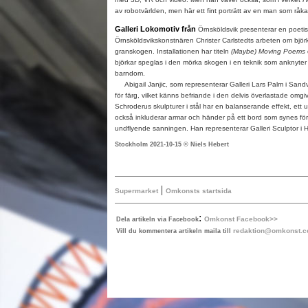
av robotvärlden, men här ett fint porträtt av en man som råkar 
Galleri Lokomotiv från
Örnsköldsvik presenterar en poetis
Örnsköldsvikskonstnären Christer Carlstedts arbeten om björk
granskogen. Installationen har titeln
(Maybe) Moving Poems
björkar speglas i den mörka skogen i en teknik som anknyter ti
barndom.
Abigail Janjic, som representerar Galleri Lars Palm i Sandv
för färg, vilket känns befriande i den delvis överlastade om
Schroderus skulpturer i stål har en balanserande effekt, ett 
också inkluderar armar och händer på ett bord som synes fö
undflyende sanningen. Han representerar Galleri Sculptor i H
Stockholm 2021-10-15 © Niels Hebert
|
Supermarket
Omkonsts startsida
:
Omkonst Facebook>>
Dela artikeln via Facebook
redaktion@omkonst.
Vill du kommentera artikeln maila till