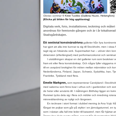
Glorias sommar
© Kirsti Tuokko (Galleria Huuto, Helsingfors)
(Klicka på bilden för hög upplösning)
Digitala verk, foto, installationer, teckning och mål
anordnas för femtonde gången och är i år lokaliserad t
Stadsgårdskajen.
Ett sextiotal konstnärsdrivna
gallerier från fyra kontinent
har gjort att alla inte kunnat ta sig till Stockholm, men i vissa 
tagit sig an hitsända verk. Supermarket har – utöver den kons
dimension (efterlängtad) med performancekonst och seminari
I utställningen skapar en del gallerier rum som beskriver 
fram ett eller flera konstnärskap. Och några fyller väggarna 
till en avspänd brokighet för möten mellan människor och ko
Nederländerna, Finland, Japan, Schweiz, Sydafrika, Iran, Tjec
Frankrike, Tyskland med flera.
Emelie Markgren,
som representerar Candyland i Stockholm,
med sakerna som finns kvar i uthus och i garderober och s
de heter eller använts till. I målningen
Birthday
ligger en kvin
Rummet tycks dela sig i flera och möbler och inredning roterar 
minnesblandning av nyligt och längesen.
En tecknare i stort format i dubbel mening är Ana Vujic frå
fångat tre pojkar som går på styltor i en järnvägstunnel, en ty
som i nästan alla fall inte leder till katastrof, men får hjärtat att
återse Ana Vujic svarta måleri, senast från Supermarket 2019