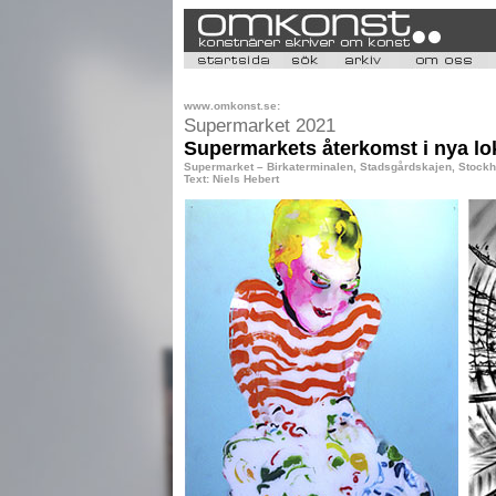
www.omkonst.se:
Supermarket 2021
Supermarkets återkomst i nya lo
Supermarket – Birkaterminalen, Stadsgårdskajen, Stockh
Text: Niels Hebert