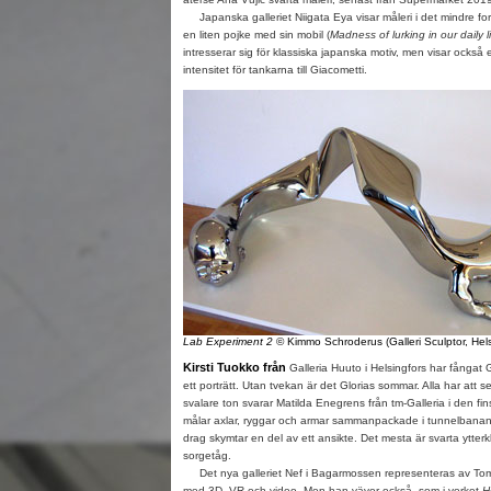
Japanska galleriet Niigata Eya visar måleri i det mindre fo
en liten pojke med sin mobil (
Madness of lurking in our daily l
intresserar sig för klassiska japanska motiv, men visar också e
intensitet för tankarna till Giacometti.
Lab Experiment 2
© Kimmo Schroderus (Galleri Sculptor, Hels
Kirsti Tuokko från
Galleria Huuto i Helsingfors har fångat 
ett porträtt. Utan tvekan är det Glorias sommar. Alla har att se
svalare ton svarar Matilda Enegrens från tm-Galleria i den f
målar axlar, ryggar och armar sammanpackade i tunnelbanan
drag skymtar en del av ett ansikte. Det mesta är svarta ytterk
sorgetåg.
Det nya galleriet Nef i Bagarmossen representeras av Tom
med 3D, VR och video. Men han väver också, som i verket
H