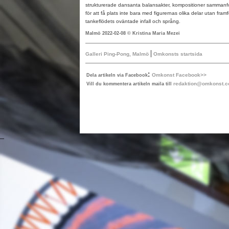
strukturerade dansanta balansakter, kompositioner sammanfog
för att få plats inte bara med figurernas olika delar utan framfö
tankeflödets oväntade infall och språng.
Malmö 2022-02-08 © Kristina Maria Mezei
|
Galleri Ping-Pong, Malmö
Omkonsts startsida
:
Omkonst Facebook>>
Dela artikeln via Facebook
redaktion@omkonst.
Vill du kommentera artikeln maila till
–