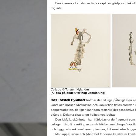
Den intensiva känslan av liv, av explosiv glädje och lekfull 
mig inte.
Collage
© Torsten Hylander
(Klicka på bilden för hög upplösning
)
Hos Torsten Hylander
bottnar den kluriga påhittigheten i 
konst och böcker. Abstraktion och konkretion flätas samman i
pappersarbeten, det igenkännbara fästs vid det associativa
okända. Delarna skapar en helhet med behag.
Den lekfulla skönheten kan härledas ur de fragment som a
collagen, finurliga urklipp ur gamla böcker, med litografiska ill
och byggnadsverk, om barnuppfostran, folkkonst eller färg
Med öppet sinne och lyhördhet för deras karaktärer kombin