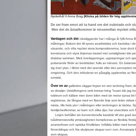
Nyckelhål
© Anna Brag
(Klicka på bilden för hög upplösnin
De ser fram emot att ta hand om det oväntade och s
Men det de åstadkommer är sinsemellan mycket olika
Vardagen och det
näraliggande har i många år fyllt Anna 
målningar. Bakom det till synes anarkistiska och kaotiska i d
växande, och ofta mycket stora kompositionerna, lurar dock
konstruera och styra linjernas trassel mot rumsligheter där p
drabbar samman. Med överlappningar, upprepningar och speg
pulserande flöde av berättelser, fulla av närvaro. En balanser
sig över ytan, i likhet med det seende eller den perception me
omgivning. Och den inkluderar en påtaglig upplevelse av fler
rumstid.
Över en av
galleriets väggar kryper en stor teckning fram, d
av detaljer. Utställningens verk kretsar kring ”huset där jag b
tvättrum och källare men även bilen med sin motor synas bit fö
registreras, de fångas med en flyende linje som leder vidare t
nästa, tills hela ytor i målningen eller teckningen är täckta. 
familjemedlemmar, av barn och olika djur, har utvecklats och 
Linjen behåller sin konventionella karaktär till viss grad ä
tvådimensionella ytmässigheten kompliceras av flexibla förskju
anamorfoser och optiska förvillelser. Infällda bilder med konstc
förvecklingar och fria skulpturer skapar rum i rum. Annatopia
som skapas.