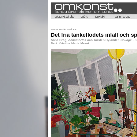
www.omkonst.se:
Det fria tankeflödets infall och s
Anna Brag,
Annamorfos
och Torsten Hylander,
Collage
– G
Text: Kristina Maria Mezei