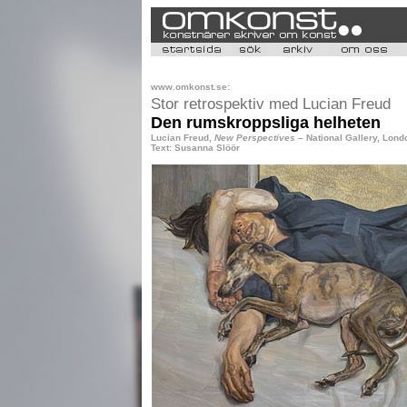
www.omkonst.se:
Stor retrospektiv med Lucian Freud
Den rumskroppsliga helheten
Lucian Freud,
New Perspectives
–
National Gallery, Lond
Text: Susanna Slöör