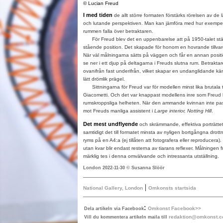
© Lucian Freud
I med tiden
de allt större formaten förstärks rörelsen av de l
och lutande perspektiven. Man kan jämföra med hur exempel
rummen falla över betraktaren.
För Freud blev det en uppenbarelse att på 1950-talet stäl
stående position. Det skapade för honom en hovrande tillvar
När väl målningarna sätts på väggen och får en annan positio
se ner i ett djup på deltagarna i Freuds slutna rum. Betrakta
ovanifrån fast underifrån, vilket skapar en undanglidande kän
lätt drömlik prägel.
Sittningarna för Freud var för modellen minst lika brutala ti
Giacometti. Och det var knappast modellens inre som Freu
rumskroppsliga helheten. När den ammande kvinnan inte pas
mot Freuds manliga assistent i
Large interior, Notting Hill
.
Det mest undflyende
och skrämmande, effektiva porträttet 
samtidigt det till formatet minsta av nyligen bortgångna drott
ryms på en A4:a (ej tillåten att fotografera eller reproducera
utan kvar blir endast resterna av tiarans reflexer. Målningen 
märklig tes i denna omvälvande och intressanta utställning.
London 2022-11-30 © Susanna Slöör
|
National Gallery, London
Omkonsts startsida
:
Omkonst Facebook>>
Dela artikeln via Facebook
redaktion@omkonst.
Vill du kommentera artikeln maila till