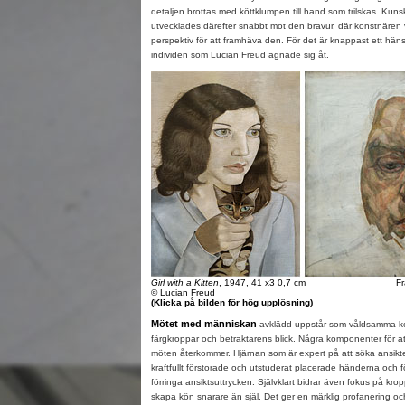
detaljen brottas med köttklumpen till hand som trilskas. Ku
utvecklades därefter snabbt mot den bravur, där konstnären vä
perspektiv för att framhäva den. För det är knappast ett hän
individen som Lucian Freud ägnade sig åt.
Girl with a Kitten
, 1947, 41 x3 0,7 cm
Fr
© Lucian Freud
(Klicka på bilden för hög upplösning)
Mötet med människan
avklädd uppstår som våldsamma kol
färgkroppar och betraktarens blick. Några komponenter för a
möten återkommer. Hjärnan som är expert på att söka ansikt
kraftfullt förstorade och utstuderat placerade händerna och föt
förringa ansiktsuttrycken. Självklart bidrar även fokus på kroppa
skapa kön snarare än själ. Det ger en märklig profanering oc