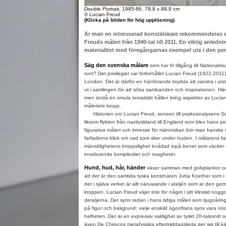
Double Portrait
, 1985-86, 78,8 x 88,9 cm
© Lucian Freud
(Klicka på bilden för hög upplösning)
Är man en intresserad konstälskare rekommenderas et
Freuds måleri från 1940-tal till 2011. En viktig anled
materialitet med föregångarnas exempel ute i den p
Säg den svenska målare
som har fri tillgång till Nationa
runt? Det privilegiet var förbehållet Lucian Freud (1922-2011)
London. Det är därför en hänförande krydda att vandra i uts
ut i samlingen för att söka sambanden och inspirationen. Hä
men ändå en smula tematiskt hållen kring aspekter av Lucia
måleriets kropp.
Historien om Lucian Freud, sonson till psykoanalysens Si
liksom flykten från nazityskland till England som blev hans
figurativa måleri och intresse för människan bör man kanske
farfaderns blick om vad som sker under huden. I målarens fal
mänsklighetens kroppslighet knådad inpå benet som väcker i
inneboende komplexitet och svagheter.
Hund, hud, hår, händer
växer samman med golvplankor och
att det är den samtida tyska konstnären Jutta Koether som i 
det i själva verket är allt närvarande i ateljén som är den 
kroppen. Lucian Freud väjer inte för något i sitt kliniskt nogg
detaljerna. Det syns redan i hans tidiga måleri som tjugoåring
på figur och bakgrund; varje enskild ögonfrans syns vara nö
helheten. Det är en expressiv saklighet av tyskt 20-talssnitt 
även De Chirocos metafysiska eftermiddagsleda ger sig till kä