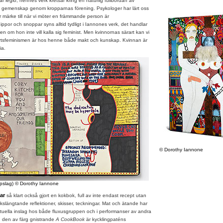
egio, hennes verk kretsar kring en naturlig fullbordan av
h gemenskap genom kropparnas förening. Psykologer har lärt oss
er märke till när vi möter en främmande person är
ippor och snoppar syns alltid tydligt i Iannones verk, det handlar
n om hon inte vill kalla sig feminist. Men kvinnornas särart kan vi
rartsfeminismen är hos henne både makt och kunskap. Kvinnan är
ia.
© Dorothy Iannone
pslag) © Dorothy Iannone
ar
så klart också gjort en kokbok, full av inte endast recept utan
ekslängtande reflektioner, skisser, teckningar. Mat och ätande har
ituella inslag hos både fluxusgruppen och i performanser av andra
 I den av färg gnistrande
A CookBook
är kycklingpaténs