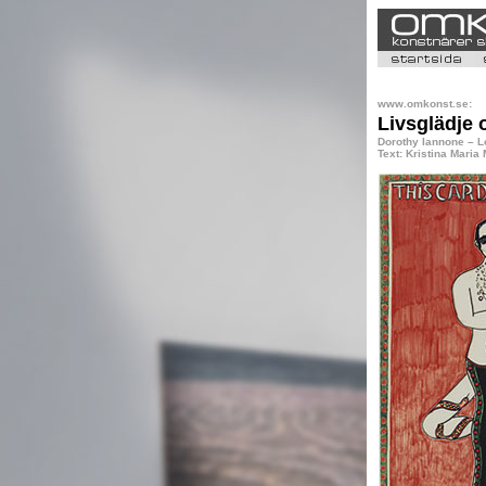
www.omkonst.se:
Livsglädje 
Dorothy Iannone – 
Text: Kristina Maria