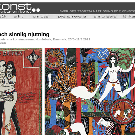
och sinnlig njutning
Louisiana konstmuseum, Humlebæk, Danmark, 25/5–11/9 2022
 Mezei