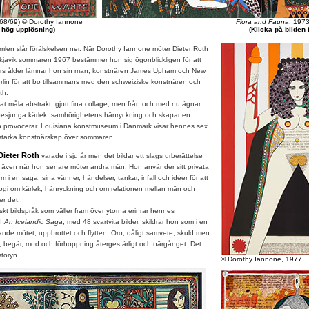
68/69) © Dorothy Iannone
Flora and Fauna
, 197
r hög upplösning
)
(Klicka på bilden
imlen slår förälskelsen ner. När Dorothy Iannone möter Dieter Roth
ykjavik sommaren 1967 bestämmer hon sig ögonblickligen för att
33 års ålder lämnar hon sin man, konstnären James Upham och New
 Berlin för att bo tillsammans med den schweiziske konstnären och
th.
åla abstrakt, gjort fina collage, men från och med nu ägnar
t besjunga kärlek, samhörighetens hänryckning och skapar en
ch provocerar. Louisiana konstmuseum i Danmark visar hennes sex
starka konstnärskap över sommaren.
Dieter Roth
varade i sju år men det bildar ett slags urberättelse
 även när hon senare möter andra män. Hon använder sitt privata
m i en saga, sina vänner, händelser, tankar, infall och idéer för att
gi om kärlek, hänryckning och om relationen mellan män och
er det.
t bildspråk som väller fram över ytorna erinrar hennes
 I
An Icelandic Saga
, med 48 svartvita bilder, skildrar hon som i en
nde mötet, uppbrottet och flytten. Oro, dåligt samvete, skuld men
, begär, mod och förhoppning återges ärligt och närgånget. Det
storyn.
© Dorothy Iannone, 1977