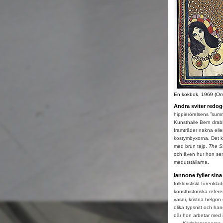
En kokbok, 1969 (Om
Andra sviter redog
hippierörelsens ”sum
Kunsthalle Bern drab
framträder nakna elle
kostymbyxorna. Det k
med brun tejp.
The St
och även hur hon sen
medutställarna.
Iannone fyller sin
folkloristiskt förenkl
konsthistoriska refere
vaser, kristna helgon 
olika typsnitt och han
där hon arbetar med in