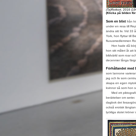
(Ta)Rotkort,
2016 (19
(Klicka på bilden fö
Som en blixt
från h
under en resa till Re
ändra sitt liv. Vid 
York, hon flyttar till
fluxusmedlemmen Ro
Hon hade då börjat m
hon sitt måleri åt at
bildvärld som roar o
decennier långa färg
Förhållandet med 
som Iannone varierar
jag och liv som centru
skapa en egen mytolo
kvinnor så som hon s
Med ett piktografisk
berättelser om serier.
dagbok det livsavgöra
också erotisk längtan
lyckliga slutet kröner 