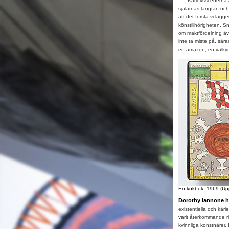
Kärleksscenerna är l
själarnas längtan oc
att det första vi lägg
könstillhörigheten. Sn
om maktfördelning äve
inte ta miste på, sä
en amazon, en valkyr
En kokbok, 1969 (Up
Dorothy Iannone h
existentiella och kärl
varit återkommande r
kvinnliga konstnärer.