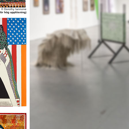
3 © Dorothy Iannone
 för hög upplösning
)