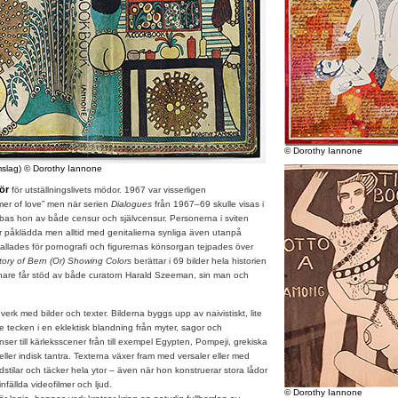
© Dorothy Iannone
slag) © Dorothy Iannone
ör
för utställningslivets mödor. 1967 var visserligen
mer of love” men när serien
Dialogues
från 1967–69 skulle visas i
bas hon av både censur och självcensur. Personerna i sviten
r påklädda men alltid med genitalierna synliga även utanpå
allades för pornografi och figurernas könsorgan tejpades över
ory of Bern (Or) Showing Colors
berättar i 69 bilder hela historien
are får stöd av både curatorn Harald Szeeman, sin man och
a
verk med bilder och texter. Bilderna byggs upp av naivistiskt, lite
ade tecken i en eklektisk blandning från myter, sagor och
nser till kärleksscener från till exempel Egypten, Pompeji, grekiska
eller indisk tantra. Texterna växer fram med versaler eller med
dstilar och täcker hela ytor – även när hon konstruerar stora lådor
fällda videofilmer och ljud.
© Dorothy Iannone