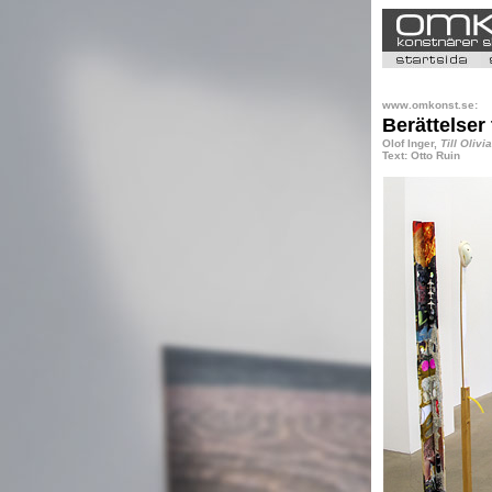
www.omkonst.se:
Berättelser t
Olof Inger,
Till Olivi
Text: Otto Ruin