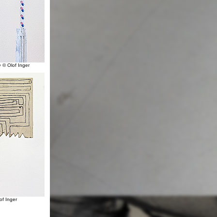
e
© Olof Inger
of Inger