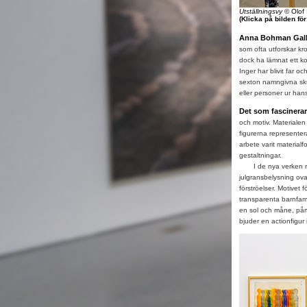
Utställningsvy
© Olof 
(Klicka på bilden fö
Anna Bohman Gall
som ofta utforskar kr
dock ha lämnat ett kon
Inger har blivit far o
sexton namngivna sku
eller personer ur hans 
Det som fascinerar
och motiv. Materialen 
figurerna representera
arbete varit material
gestaltningar.
I de nya verken rym
julgransbelysning ova
förströelser. Motivet 
transparenta barnfami
en sol och måne, påm
bjuder en actionfigur i