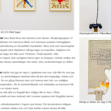
n #1-3
© Olof Inger
Gejmingkväll
och
Pillertrillar
bar
men likväl finns det element som skaver. Skulpturgruppen
Vi
kämtar om mannens libido och kvinnans passiva mottaglighet.
dersökning av könsdrifter framträder i flera verk som stereotypisk.
etypisk med objektens många lager av populära, religiösa och
ad sägs om titlar som:
Profeten, Fadersspöket
, eller
m Ingers verk vanligtvis känns igen av kroppar i rörelse mellan det
räder dessa assemblage mer stela i sina undersökningar av drifter
an
därför när jag rör mig in i galleriets inre rum, där
Min fru och jag
av sönderklippta material möts till slut det kroppsliga, intima och
t. Än en gång förenas man och kvinna men här i en oskiljbar
omposition. De är sammanflätade och elektriska av kvinnans hår
 en sluten krets.
tt står en förgylld liten träfigur likt en ikon,
Olivia
.
oriellt val men isolerad mitt i rummet upplevs det förgyllda barnet
Detalj ur
Söker sin väg
© Ol
ftertänksamhet i Ingers nya former. Om konstnärens tidigare
örelser mellan inre och yttre krafter manar dessa till stilla