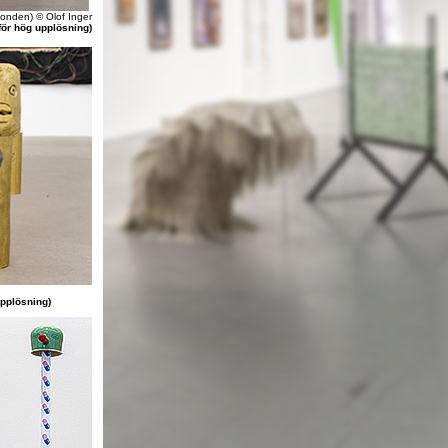
 fonden) © Olof Inger
för hög upplösning)
upplösning)