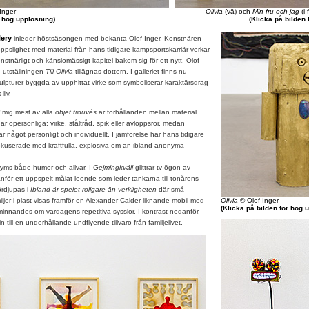
Inger
Olivia
(vä) och
Min fru och jag
(i
r hög upplösning)
(Klicka på bilden 
ery
inleder höstsäsongen med bekanta Olof Inger. Konstnären
oppslighet med material från hans tidigare kampsportskarriär verkar
stnärligt och känslomässigt kapitel bakom sig för ett nytt. Olof
ch utställningen
Till Olivia
tillägnas dottern. I galleriet finns nu
lpturer byggda av upphittat virke som symboliserar karaktärsdrag
liv.
mig mest av alla
objet trouvés
är förhållanden mellan material
är opersonliga: virke, ståltråd, spik eller avloppsrör, medan
r något personligt och individuellt. I jämförelse har hans tidigare
fokuserade med kraftfulla, explosiva om än ibland anonyma
s både humor och allvar. I
Gejmingkväll
glittrar tv-ögon av
nför ett uppspelt målat leende som leder tankarna till tonårens
fördjupas i
Ibland är spelet roligare än verkligheten
där små
ljer i plast visas framför en Alexander Calder-liknande mobil med
Olivia
© Olof Inger
(Klicka på bilden för hög 
innandes om vardagens repetitiva sysslor. I kontrast nedanför,
n till en underhållande undflyende tillvaro från familjelivet.