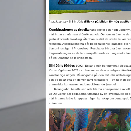
Installationsvy
© Siiri Jüris
(Klicka på bilden för hög upplös
Kombinationen av rituella
handgester och högt uppdrivna f
målningar ett närmast drömlikt uttryck. Genom att överge de
ljusbeskrivande lokalfärg låter hon istället de starka kulöracce
formerna. Associationerna går till digital konst, dataspel elle
blandningslägen i Photoshop. Resultatet blir ofta överraska
fragmenteringen av de landskapsliknande och organiska for
på en utmanande tolkningsresa.
Siiri Jüris föddes
1992 i Estland och bor numera i Uppsala.
Konsthögskolan 2021 och har sedan dess ytterligare förstärkt
konstnärliga uttryck. Målningarna på den aktuella utställningen
och de delar ofta ett gemensamt färgackord – ett högt upps
dramatiska kontraster i ett barockliknande ljusspel.
Ikonografin, berättelsen och titlarna är inspirerade av ett o
Devils Game
där deltagarna utmanas av en övernaturlig oppone
målningarna krävs knappast någon kunskap om detta spel. D
autonoma.