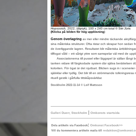
Hopscotch,
2022, (diptyk), 100 x 240 cm total © Siiri Jüris
(Klicka på bilden för hög upplösning
)
Genom överlagring
av mer eller mindre täckande akrylfärge
sina måleriska strukturer. Ofta ristar och skrapar hon sedan f
de överliggande lagren. Resultatet blir måleriska ärrbildningar
tillfogat våld – ett sårigt yttre som samspelar väl med de up
Associationerna till pussel eller läggspel är sällan långt bor
tanken vidare till färgkodade system där själva berättelsen dö
koloriten. För ögat är det njutbart. Blicken sugs in i scenerier 
självklar eller tydlig. Det blir till en strömmande tolkningsresa
rituell gestik i gåtfulla tittskåpsvärldar.
Stockholm 2022-11-14 © Leif Mattsson
|
Galleri Duerr, Stockholm
Omkonsts startsida
:
Omkonst Facebook>>
Dela artikeln via Facebook
redaktion@omkonst.
Vill du kommentera artikeln maila till