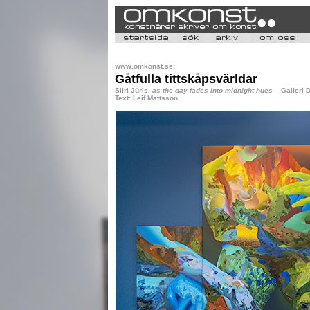
www.omkonst.se:
Gåtfulla tittskåpsvärldar
Siiri Jüris,
as the day fades into midnight hues
– Galleri 
Text: Leif Mattsson