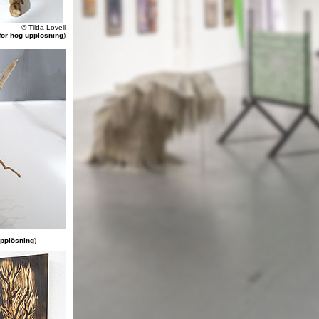
© Tilda Lovell
 för hög upplösning
)
upplösning
)