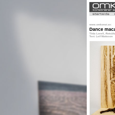
www.omkonst.se:
Dance mac
Tilda Lovell,
Rotvält
Text: Leif Mattsson