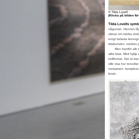
© Tilda Lovell
(Klicka på bilden fö
Tilda Lovells symb
någonsin. Hennes fåge
vittnar om mörka rörel
tungt belasta ikonogr
tidsbunden; mörkret p
Men framför allt så 
allra bäst. Med hjälp 
trollformat. Det är k
ville visa hur renodl
motsatsen: komplicera
finish.