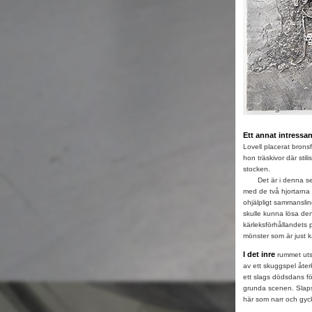
Ett annat intressan
Lovell placerat brons
hon träskivor där stil
stocken.
Det är i denna seri
med de två hjortarna
ohjälpligt sammansli
skulle kunna lösa den.
kärleksförhållandets
mönster som är just 
I det inre
rummet utsp
av ett skuggspel åte
ett slags dödsdans f
grunda scenen. Slapst
här som narr och gyck