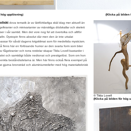
r hög upplösning
)
(Klicka på bilden
oliskt
dova tematik är av lättförklarliga skäl idag mer aktuell än
lkranier och minivarianter av mänskliga dödskallar och skelett
ser i vår samtid. Men det vore nog fel att övertolka och alltför
afin. Dystopin finns absolut där men den är inte uttalat
assar för såväl dagens krigsklimat som för medeltida mysticism.
finns här en förlösande humor av den svarta form som biter
av fågekranier och torra rotdelar skapar Tilda Lovell bastarder i
reativt och samtidigt både nedtonat och prestigelöst. Som om hon
at enkla beståndsdelarna är. Men här finns också flera exempel på
t gjutna bronsträd och aluminiumreliefer med hög materialteknisk
© Tilda Lovell
(Klicka på bilden för hög 