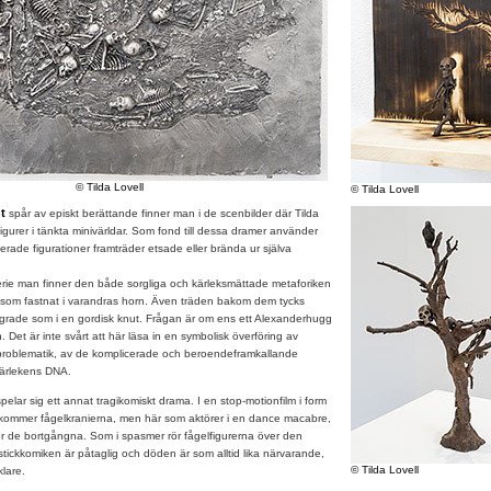
© Tilda Lovell
© Tilda Lovell
t
spår av episkt berättande finner man i de scenbilder där Tilda
figurer i tänkta minivärldar. Som fond till dessa dramer använder
iserade figurationer framträder etsade eller brända ur själva
e man finner den både sorgliga och kärleksmättade metaforiken
 som fastnat i varandras horn. Även träden bakom dem tycks
ngrade som i en gordisk knut. Frågan är om ens ett Alexanderhugg
 Det är inte svårt att här läsa in en symbolisk överföring av
 problematik, av de komplicerade och beroendeframkallande
kärlekens DNA.
elar sig ett annat tragikomiskt drama. I en stop-motionfilm i form
rkommer fågelkranierna, men här som aktörer i en dance macabre,
ör de bortgångna. Som i spasmer rör fågelfigurerna över den
ickkomiken är påtaglig och döden är som alltid lika närvarande,
© Tilda Lovell
lare.