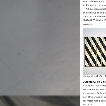
form, och hennes foku
att försjunka i detta
Att succesivt arbeta 
en konsekvens av hur
kunna ta hand om he
1961–1975 Öyvind Fah
målningar.
Washington Bridge,
1
Östlihn var en del
a
naturligtvis av det e
var hon respekterad
recensenter. Att hon i
men Öhrner gör en jäm
har mötet med publiken
förrän nu.