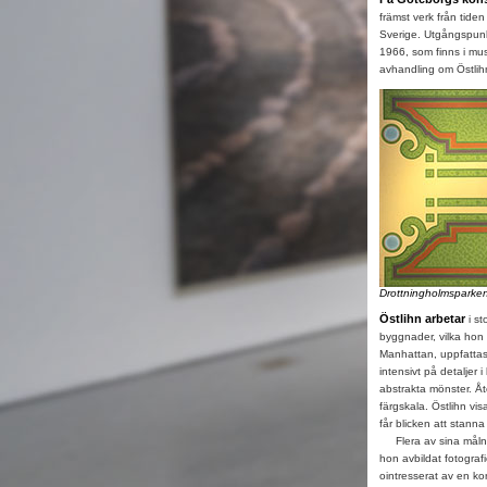
främst verk från tide
Sverige. Utgångspunkt
1966, som finns i mus
avhandling om Östlihn
Drottningholmsparke
Östlihn arbetar
i st
byggnader, vilka hon 
Manhattan, uppfattas 
intensivt på detaljer
abstrakta mönster. Å
färgskala. Östlihn vi
får blicken att stanna
Flera av sina målnin
hon avbildat fotografi
ointresserat av en kor