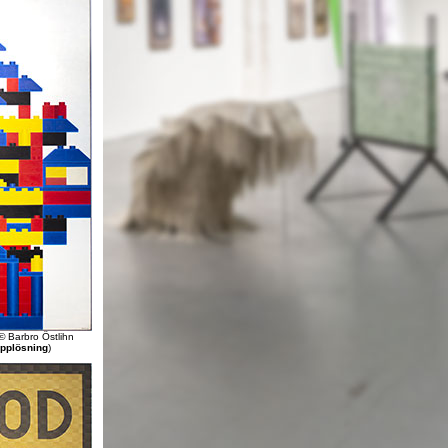
©
Barbro Östlihn
upplösning
)