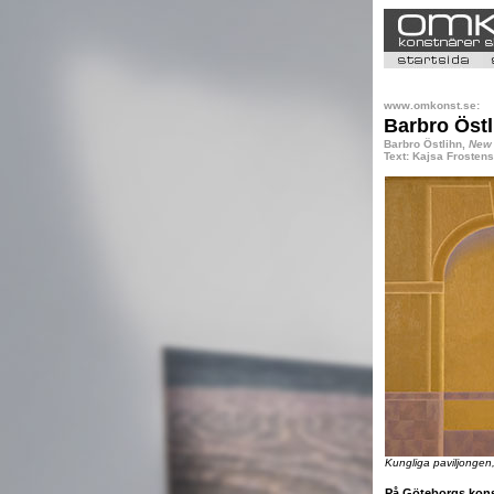
www.omkonst.se:
Barbro Östli
Barbro Östlihn,
New 
Text: Kajsa Frosten
Kungliga paviljongen
På Göteborgs ko