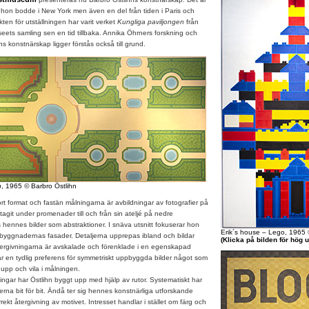
n hon bodde i New York men även en del från tiden i Paris och
en för utställningen har varit verket
Kungliga paviljongen
från
eets samling sen en tid tillbaka. Annika Öhrners forskning och
s konstnärskap ligger förstås också till grund.
n
, 1965
©
Barbro Östlihn
ort format och fastän målningarna är avbildningar av fotografier på
tagit under promenader till och från sin ateljé på nedre
hennes bilder som abstraktioner. I snäva utsnitt fokuserar hon
Erik´s house – Lego, 1965
 i byggnadernas fasader. Detaljerna upprepas ibland och bildar
(Klicka på bilden för hög 
tergivningarna är avskalade och förenklade i en egenskapad
sar en tydlig preferens för symmetriskt uppbyggda bilder något som
 upp och vila i målningen.
gar har Östlihn byggt upp med hjälp av rutor. Systematiskt har
erna bit för bit. Ändå ter sig hennes konstnärliga utforskande
rekt återgivning av motivet. Intresset handlar i stället om färg och