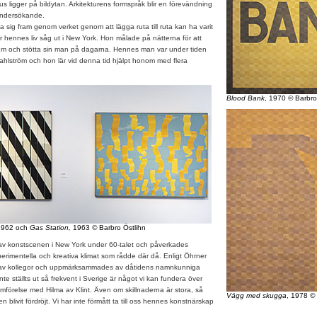
s ligger på bildytan. Arkitekturens formspråk blir en förevändning
 undersökande.
sig fram genom verket genom att lägga ruta till ruta kan ha varit
 hennes liv såg ut i New York. Hon målade på nätterna för att
m och stötta sin man på dagarna. Hennes man var under tiden
lström och hon lär vid denna tid hjälpt honom med flera
Blood Bank
, 1970
©
Barbro
962 och
Gas Station,
1963
©
Barbro Östlihn
v konstscenen i New York under 60-talet och påverkades
xperimentella och kreativa klimat som rådde där då. Enligt Öhrner
 av kollegor och uppmärksammades av dåtidens namnkunniga
nte ställts ut så frekvent i Sverige är något vi kan fundera över
förelse med Hilma av Klint. Även om skillnaderna är stora, så
Vägg med skugga
, 1978
©
 blivit fördröjt. Vi har inte förmått ta till oss hennes konstnärskap