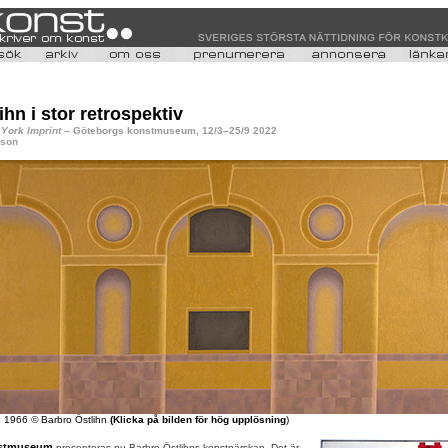
hn i stor retrospektiv
York Imprint
– Göteborgs konstmuseum, 12/3–25/9 2022
sson
,
1966
©
Barbro Östlihn
(Klicka på bilden för hög upplösning
)
nstmuseum
presenteras nu Barbro Östlihns konstnärskap. Det är