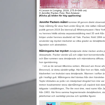
A Lesson in Longing
, 2019, 275.6×348 cm)
© Jennifer Packer, Foto: Ron Amstutz
(Klicka på bilden för hög upplösning
)
Jennifer Packers måleri
kommer till genom direkt observat
Varje målning får växa fram under lång tid, inte sällan måna
publik genom 2019 års biennal på Whitneymuseet i New Yo
nu hennes hittills största separatutställning med 35 verk frå
början under hennes studietid vid Yale. Packer, född 1984 o
använder sig mycket medvetet av olika grader av detaljrikedo
figuration och abstraktion.
Målningarna har mycket
detaljerade delar medan andra par
skissartade. Packer vänder på och väljer bort konventionella 
och låter rummen vara detaljerade och människorna diffus
hon igenkänning.
I ett av de senast tillkomna verken,
Blessed are those wh
Breonna!)
, är detta särskilt tydligt. Här låter hon en fläkt, tr
bladverket i en krukväxt vara detaljerade. Mannen i soffan är 
går i kraftigt gult. Målningens titel hämtas från den hände
Taylor dödades av polis i en misslyckad drogräd hon inte var
tretton kvadratmeter stora oljemålningen på ospänd duk slut
tidigaste i utställningen,
The fire next time,
med namn från J
från 1963. Här finns samma fragmenterade detaljrikedom, st
jätteformat och samtidigt precisa och spöklika figurer.