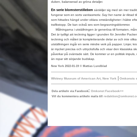
duken, balanserad av gröna detaljer.
En serie blomsterstilleben
särskiljer sig med sin mer tradi
fungerar som en sorts vanitasmotiv.
S
ay her name
är riktad t
som hittades hängd under oklara omständigheter i häkte eft
trafikstopp. De kan också ses som begravningsblommor.
Målningarna i utställningen är generösa till formaten, många
Det är tydligt att teckning ligger i grunden för Jennifer Pack
teckning och måleri är kompletterande delar av och inte olika 
utställningen ingår en serie mindre verk på papper. Linjer, kr
är mycket precisa och uttrycksfulla och visar den klassiska s
påverkar på oväntade sätt. De kommer ur en politisk impuls
än ropar sitt sörjande budskap.
New York 2022-01-19 © Mattias Lundblad
|
Whitney Museum of American Art, New York
Omkonsts st
:
Omkonst Facebook>>
Dela artikeln via Facebook
redaktion@omkonst.
Vill du kommentera artikeln maila till