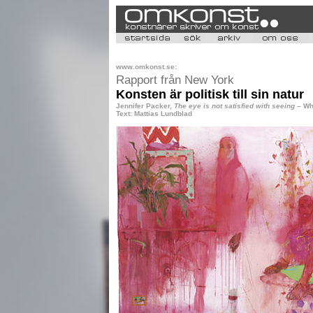
www.omkonst.se:
Rapport från New York
Konsten är politisk till sin natur
Jennifer Packer,
The eye is not satisfied with seeing
– Wh
Text: Mattias Lundblad