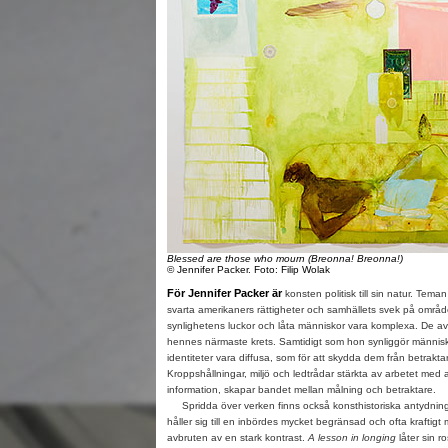
Blessed are those who mourn (Breonna! Breonna!)
© Jennifer Packer. Foto: Filip Wolak
För Jennifer Packer är
konsten politisk till sin natur. Tem
svarta amerikaners rättigheter och samhällets svek på området.
synlighetens luckor och låta människor vara komplexa. De av
hennes närmaste krets. Samtidigt som hon synliggör människ
identiteter vara diffusa, som för att skydda dem från betraktar
Kroppshållningar, miljö och ledtrådar stärkta av arbetet med a
information, skapar bandet mellan målning och betraktare.
Spridda över verken finns också konsthistoriska antydninga
håller sig till en inbördes mycket begränsad och ofta kraftigt 
avbruten av en stark kontrast.
A lesson in longing
låter sin r