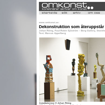
www.omkonst.se:
Dekonstruktion som återuppstår
Johan Röing, Paul-Robin Sjöström – Berg Gallery, Stockh
Text: Marcus Appelberg
Installationsvy © Johan Röing