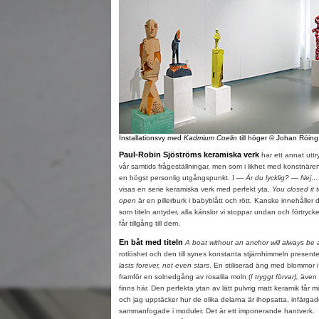
Installationsvy med
Kadmium Coelin
till höger © Johan Röing
Paul-Robin Sjöströms keramiska verk
har ett annat uttr
vår samtids frågeställningar, men som i likhet med konstnärens
en högst personlig utgångspunkt. I —
Är du lycklig? — Nej…
visas en serie keramiska verk med perfekt yta.
You closed it 
open
är en pillerburk i babyblått och rött. Kanske innehåller 
som titeln antyder, alla känslor vi stoppar undan och förtrycker
får tillgång till dem.
En båt med titeln
A boat without an anchor will always be a
rotlöshet och den till synes konstanta stjärnhimmeln present
lasts forever, not even stars
. En stiliserad äng med blommor i
framför en solnedgång av rosalila moln (
I tryggt förvar),
även 
finns här. Den perfekta ytan av lätt pulvrig matt keramik får m
och jag upptäcker hur de olika delarna är ihopsatta, infärgade
sammanfogade i moduler. Det är ett imponerande hantverk.