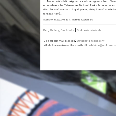
Mot en mörkt blå bakgrund avtecknar sig en vulkan. Flera 
ett residens nära Yellowstone National Park där hotet om ett 
tiden finns närvarande.
Any day now,
allting kan närsomhelst
fortsätta framåt.
Stockholm 2022-04-13 © Marcus Appelberg
|
Berg Gallery, Stockholm
Omkonsts startsida
:
Omkonst Facebook>>
Dela artikeln via Facebook
redaktion@omkonst.
Vill du kommentera artikeln maila till