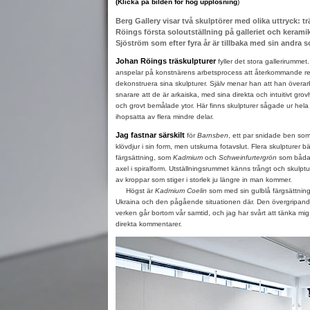
(Klicka på bilden för hög upplösning
)
Berg Gallery visar två skulptörer med olika uttryck: 
Röings första soloutställning på galleriet och keram
Sjöström som efter fyra år är tillbaka med sin andra s
Johan Röings träskulpturer
fyller det stora gallerirummet.
anspelar på konstnärens arbetsprocess att återkommande r
dekonstruera sina skulpturer. Själv menar han att han överar
snarare att de är arkaiska, med sina direkta och intuitivt g
och grovt bemålade ytor. Här finns skulpturer sågade ur hel
ihopsatta av flera mindre delar.
Jag fastnar särskilt
för
Barnsben
, ett par snidade ben som f
klövdjur i sin form, men utskurna fotavslut. Flera skulpturer bär 
färgsättning, som
Kadmium
och
Schweinfurtergrön
som båda 
axel i spiralform. Utställningsrummet känns trångt och skulp
av kroppar som stiger i storlek ju längre in man kommer.
Högst är
Kadmium Coelin
som med sin gulblå färgsättning n
Ukraina och den pågående situationen där. Den övergripande
verken går bortom vår samtid, och jag har svårt att tänka mi
direkta kommentarer.