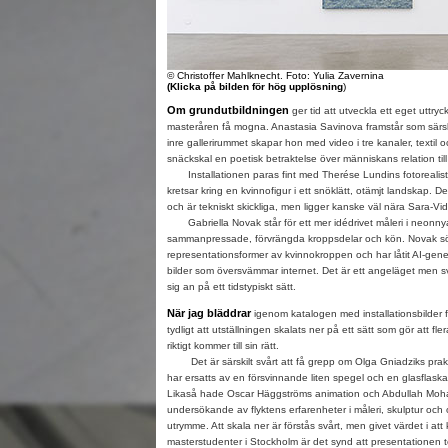
© Christoffer Mahlknecht. Foto: Yulia Zavernina
(Klicka på bilden för hög upplösning
)
Om grundutbildningen
ger tid att utveckla ett eget uttry
masteråren få mogna. Anastasia Savinova framstår som särskilt 
inre gallerirummet skapar hon med video i tre kanaler, textil 
snäckskal en poetisk betraktelse över människans relation till
Installationen paras fint med Therése Lundins fotorealist
kretsar kring en kvinnofigur i ett snöklätt, otämjt landskap. 
och är tekniskt skickliga, men ligger kanske väl nära Sara-Vid
Gabriella Novak står för ett mer idédrivet måleri i neonnya
sammanpressade, förvrängda kroppsdelar och kön. Novak s
representationsformer av kvinnokroppen och har låtit AI-gene
bilder som översvämmar internet. Det är ett angeläget men sv
sig an på ett tidstypiskt sätt.
När jag bläddrar
igenom katalogen med installationsbilder f
tydligt att utställningen skalats ner på ett sätt som gör att fl
riktigt kommer till sin rätt.
Det är särskilt svårt att få grepp om Olga Gniadziks praktik
har ersatts av en försvinnande liten spegel och en glasflas
Likaså hade Oscar Häggströms animation och Abdullah Moh
undersökande av flyktens erfarenheter i måleri, skulptur och 
utrymme. Att skala ner är förstås svårt, men givet värdet i a
masterstudenter i Stockholm är det synd att presentationen t