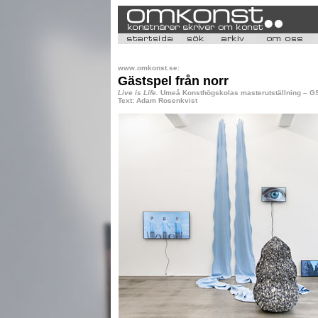
www.omkonst.se:
Gästspel från norr
Live is Life.
Umeå Konsthögskolas masterutställning – GS
Text: Adam Rosenkvist