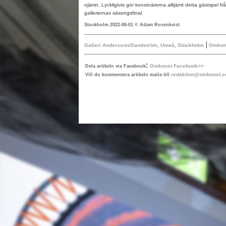
ojämn. Lyckligtvis gör konstnärerna alltjämt detta gästspel från 
galleriernas säsongsfinal.
Stockholm 2022-06-01 © Adam Rosenkvist
|
Galleri Andersson/Sandström, Umeå, Stockholm
Omkons
:
Omkonst Facebook>>
Dela artikeln via Facebook
redaktion@omkonst.
Vill du kommentera artikeln maila till