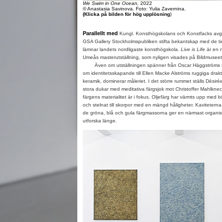
We Swim in One Ocean,
2022
© Anastasia Savinova. Foto: Yulia Zavernina.
(Klicka på bilden för hög upplösning
)
Parallellt med
Kungl. Konsthögskolans och Konstfacks avgån
GSA Gallery Stockholmspubliken stifta bekantskap med de t
lämnar landets nordligaste konsthögskola.
Live is Life
är en 
Umeås masterutställning, som nyligen visades på Bildmuseet
Även om utställningen spänner från Oscar Häggströms sam
om identitetsskapande till Ellen Macke Alströms ruggiga drak
keramik, dominerar måleriet. I det större rummet ställs Dési
stora dukar med meditativa färgsjok mot Christoffer Mahlknec
färgens materialitet är i fokus. Oljefärg har värmts upp med bi
och stelnat till skorpor med en mängd håligheter. Kaviteterna
de gröna, blå och gula färgmassorna ger en närmast organis
utforska länge.