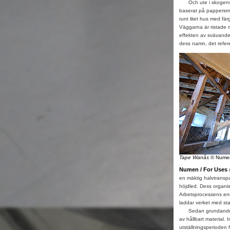
Och ute i skogens grö
baserat på pappersma
runt litet hus med fä
Väggarna är ristade 
effekten av svävande l
dess namn, det refere
Tape Wanås
© Numen
Numen / For Uses
i
en mäktig halvtranspa
höjdled. Dess organis
Arbetsprocessens ener
laddar verket med stark
Sedan grundandet 19
av hållbart material. 
utställningsperioden f