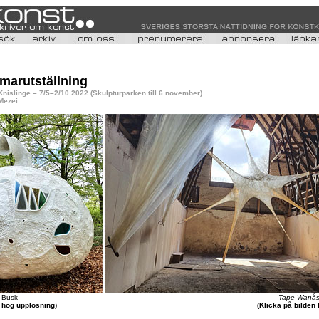
arutställning
nislinge – 7/5–2/10 2022 (Skulpturparken till 6 november)
 Mezei
 Busk
Tape Wanå
r hög upplösning
)
(Klicka på bilden