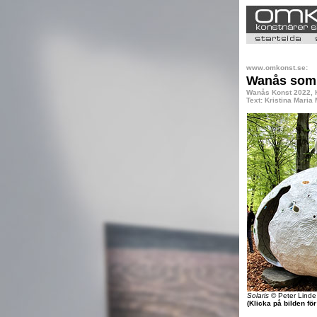
www.omkonst.se:
Wanås somm
Wanås Konst 2022, K
Text: Kristina Maria
Solaris
© Peter Linde
(Klicka på bilden fö