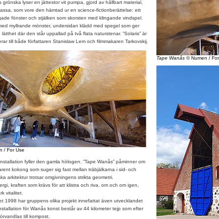
nska lyser en jättestor vit pumpa, gjord av hållbart material,
ssa, som vore den hämtad ur en science-fictionberättelse: ett
rgade fönster och stjälken som skorsten med klingande vindspel.
med myllrande mönster, undersidan klädd med spegel som ger
ätthet där den står uppallad på två flata naturstenar. ”Solaris” är
rar till både författaren Stanislaw Lem och filmmakaren Tarkovskij.
Tape Wanås
© Numen / For
 / For Use
nstallation fyller den gamla hölogen. ”Tape Wanås” påminner om
rent kokong som suger sig fast mellan träbjälkarna i sid- och
ka arkitektur trotsar omgivningens strikta geometri.
gi, kraften som krävs för att klistra och riva, om och om igen,
 vitalitet.
98 har gruppens olika projekt innefattat även utvecklandet
Installation för Wanås konst består av 44 kilometer tejp som efter
örvandlas till kompost.