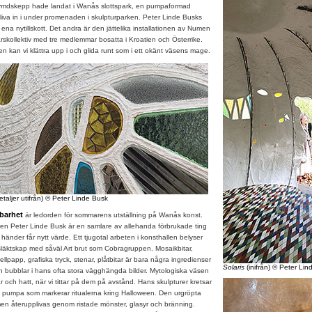
rymdskepp hade landat i Wanås slottspark, en pumpaformad
kliva in i under promenaden i skulpturparken. Peter Linde Busks
 ena nytillskott. Det andra är den jättelika installationen av Numen
ärskollektiv med tre medlemmar bosatta i Kroatien och Österrike.
en kan vi klättra upp i och glida runt som i ett okänt väsens mage.
taljer utifrån) © Peter Linde Busk
lbarhet
är ledorden för sommarens utställning på Wanås konst.
n Peter Linde Busk är en samlare av allehanda förbrukade ting
händer får nytt värde. Ett tjugotal arbeten i konsthallen belyser
släktskap med såväl Art brut som Cobragruppen. Mosaikbitar,
llpapp, grafiska tryck, stenar, plåtbitar är bara några ingredienser
Solaris
(inifrån) © Peter Li
och bubblar i hans ofta stora vägghängda bilder. Mytologiska väsen
r och hatt, när vi tittar på dem på avstånd. Hans skulpturer kretsar
a pumpa som markerar ritualerna kring Halloween. Den urgröpta
n återupplivas genom ristade mönster, glasyr och bränning.