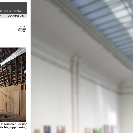
s
© Numen / For Use
 för hög upplösning
)