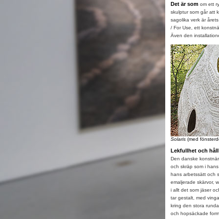
Det är som
om ett 
skulptur som går att 
sagolika verk är årets
/ For Use, ett konstn
Även den installation
Solaris
(med fönsterde
Lekfullhet och hål
Den danske konstnäre
och skräp som i hans 
hans arbetssätt och 
emaljerade skärvor, we
i allt det som jäser 
tar gestalt, med vinga
kring den stora rund
och hopsäckade forme