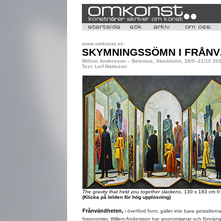
www.omkonst.se:
SKYMNINGSSÖMN I FRÅN
Willem Andersson – Belenius, Stockholm, 28/9–21/10 20
Text: Leif Mattsson
The gravity that held you together slackens
, 130 x 183 cm ©
(Klicka på bilden för hög upplösning)
Frånvändheten,
i överförd form, gäller inte bara gestalter
fysionomier. Willem Andersson har anonymiserat och förvrängt 