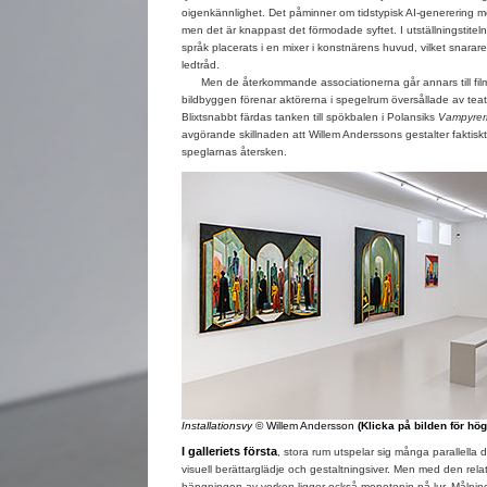
oigenkännlighet. Det påminner om tidstypisk AI-generering 
men det är knappast det förmodade syftet. I utställningstitel
språk placerats i en mixer i konstnärens huvud, vilket snarar
ledtråd.
Men de återkommande associationerna går annars till film
bildbyggen förenar aktörerna i spegelrum översållade av teatra
Blixtsnabbt färdas tanken till spökbalen i Polansiks
Vampyrer
avgörande skillnaden att Willem Anderssons gestalter faktiskt 
speglarnas återsken.
Installationsvy
© Willem Andersson
(Klicka på bilden för hö
I galleriets första
, stora rum utspelar sig många parallella d
visuell berättarglädje och gestaltningsiver. Men med den relati
hängningen av verken ligger också monotonin på lur. Målni