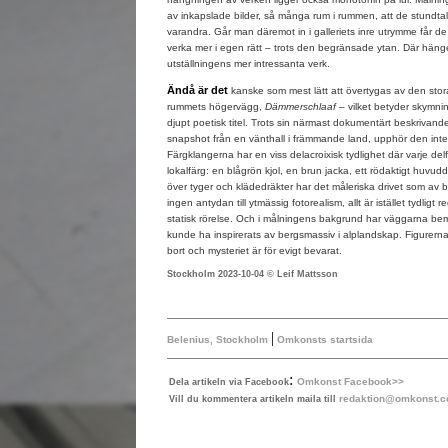
av inkapslade bilder, så många rum i rummen, att de stundtals
varandra. Går man däremot in i galleriets inre utrymme får d
verka mer i egen rätt – trots den begränsade ytan. Där hänge
utställningens mer intressanta verk.
Ändå är det
kanske som mest lätt att övertygas av den stor
rummets högervägg,
Dämmerschlaaf –
vilket betyder skymni
djupt poetisk titel. Trots sin närmast dokumentärt beskrivande
snapshot från en vänthall i främmande land, upphör den inte a
Färgklangerna har en viss delacroixisk tydlighet där varje de
lokalfärg: en blågrön kjol, en brun jacka, ett rödaktigt huvu
över tyger och klädedräkter har det måleriska drivet som av b
ingen antydan till ytmässig fotorealism, allt är istället tydligt 
statisk rörelse. Och i målningens bakgrund har väggarna be
kunde ha inspirerats av bergsmassiv i alplandskap. Figurern
bort och mysteriet är för evigt bevarat.
Stockholm 2023-10-04 © Leif Mattsson
|
Belenius, Stockholm
Omkonsts startsida
:
Omkonst Facebook>>
Dela artikeln via Facebook
redaktion@omkonst.
Vill du kommentera artikeln maila till