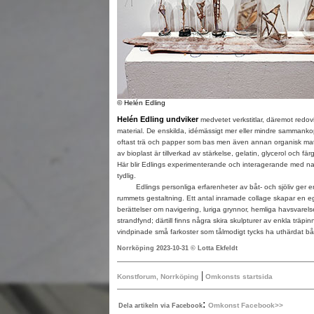
© Helén Edling
Helén Edling undviker
medvetet verkstitlar, däremot redov
material. De enskilda, idémässigt mer eller mindre sammanko
oftast trä och papper som bas men även annan organisk mate
av bioplast är tillverkad av stärkelse, gelatin, glycerol och fä
Här blir Edlings experimenterande och interagerande med nat
tydlig.
Edlings personliga erfarenheter av båt- och sjöliv ger en s
rummets gestaltning. Ett antal inramade collage skapar en e
berättelser om navigering, luriga grynnor, hemliga havsvarel
strandfynd; därtill finns några skira skulpturer av enkla träpi
vindpinade små farkoster som tålmodigt tycks ha uthärdat b
Norrköping 2023-10-31 © Lotta Ekfeldt
|
Konstforum, Norrköping
Omkonsts startsida
:
Omkonst Facebook>>
Dela artikeln via Facebook