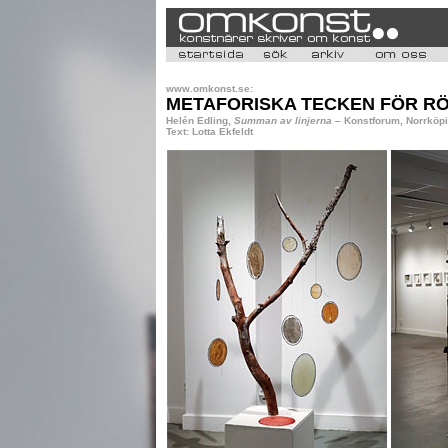
www.omkonst.se:
METAFORISKA TECKEN FÖR R
Helén Edling,
Summan av linjerna
– Konstforum, Norrköpi
Text: Lotta Ekfeldt