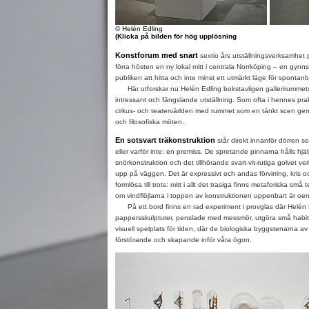
© Helén Edling
(Klicka på bilden för hög upplösning
Konstforum med snart
sextio års utställningsverksamhet
förra hösten en ny lokal mitt i centrala Norrköping – en gynns
publiken att hitta och inte minst ett utmärkt läge för spontan
Här utforskar nu Helén Edling bokstavligen gallerirummets 
intressant och fängslande utställning. Som ofta i hennes prakti
cirkus- och teatervärlden med rummet som en tänkt scen ge
och filosofiska möten.
En sotsvart träkonstruktion
står direkt innanför dörren so
eller varför inte: en premiss. De spretande pinnarna hålls hjäl
snörkonstruktion och det tillhörande svart-vit-rutiga golvet verk
upp på väggen. Det är expressivt och andas förvirring, kris o
formlösa till trots: mitt i allt det trasiga finns metaforiska sm
om vindflöjlarna i toppen av konstruktionen uppenbart är oe
På ett bord finns en rad experiment i provglas där Helén Ed
pappersskulpturer, penslade med messmör, utgöra små habit
visuell spelplats för tiden, där de biologiska byggstenarna av 
förstörande och skapande inför våra ögon.