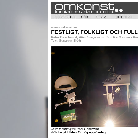
www.omkonst.se:
FESTLIGT, FOLKLIGT OCH FUL
Peter Geschwind,
After Image
samt
Stuff It – Bonniers Ko
Text: Susanna Slöör
Installationsvy
© Peter Geschwind
(Klicka på bilden för hög upplösning