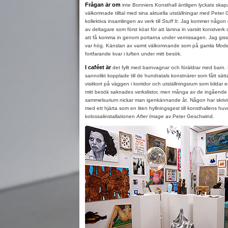
Frågan är om
inte Bonniers Konsthall äntligen lyckats skap
välkomnade tilltal med sina aktuella utställningar med Pete
kollektiva insamlingen av verk till
Stuff It
. Jag kommer någon 
av deltagare som först köat för att lämna in varsitt konstverk
att få komma in genom portarna under vernissagen. Jag gis
var hög. Känslan av varmt välkomnande som på gamla Moder
fortfarande kvar i luften under mitt besök.
I caféet är
det fyllt med barnvagnar och föräldrar med barn
sannolikt kopplade till de hundratals konstnärer som fått sätt
visitkort på väggen i korridor och utställningsrum som bildar en
mitt besök saknades verkslistor, men många av de ingående 
sammelsurium nickar man igenkännande åt. Någon har skrivit 
med ett hjärta som en liten hyllningsgest till konsthallens 
kolossalinstallationen
After Image
av Peter Geschwind.