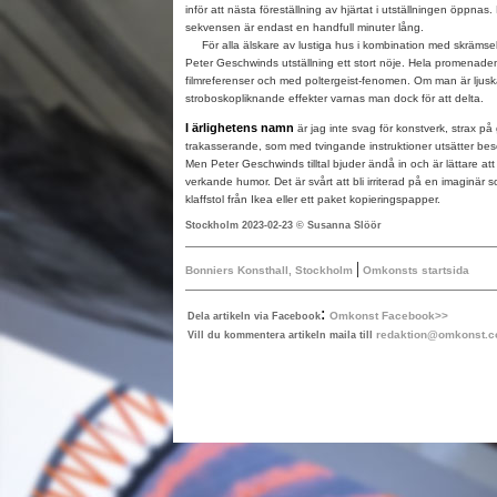
inför att nästa föreställning av hjärtat i utställningen öppnas. 
sekvensen är endast en handfull minuter lång.
För alla älskare av lustiga hus i kombination med skrämsel
Peter Geschwinds utställning ett stort nöje. Hela promenade
filmreferenser och med poltergeist-fenomen. Om man är ljusk
stroboskopliknande effekter varnas man dock för att delta.
I ärlighetens namn
är jag inte svag för konstverk, strax på 
trakasserande, som med tvingande instruktioner utsätter besö
Men Peter Geschwinds tilltal bjuder ändå in och är lättare att
verkande humor. Det är svårt att bli irriterad på en imaginär s
klaffstol från Ikea eller ett paket kopieringspapper.
Stockholm 2023-02-23 © Susanna Slöör
|
Bonniers Konsthall, Stockholm
Omkonsts startsida
:
Omkonst Facebook>>
Dela artikeln via Facebook
redaktion@omkonst.
Vill du kommentera artikeln maila till