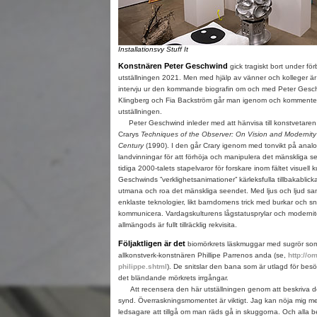
Installationsvy Stuff It
Konstnären Peter Geschwind
gick tragiskt bort under för
utställningen 2021. Men med hjälp av vänner och kolleger är
intervju ur den kommande biografin om och med Peter Gesc
Klingberg och Fia Backström går man igenom och kommenter
utställningen.
Peter Geschwind inleder med att hänvisa till konstvetaren 
Crarys
Techniques of the Observer: On Vision and Modernity 
Century
(1990). I den går Crary igenom med tonvikt på analo
landvinningar för att förhöja och manipulera det mänskliga se
tidiga 2000-talets stapelvaror för forskare inom fältet visuell k
Geschwinds ”verklighetsanimationer” kärleksfulla tillbakablickar 
utmana och roa det mänskliga seendet. Med ljus och ljud 
enklaste teknologier, likt barndomens trick med burkar och sn
kommunicera. Vardagskulturens lågstatusprylar och modernit
allmängods är fullt tillräcklig rekvisita.
Följaktligen är det
biomörkrets läskmuggar med sugrör som 
allkonstverk-konstnären Phillipe Parrenos anda (se,
http://o
philippe.shtml
). De snitslar den bana som är utlagd för besök
det bländande mörkrets irrgångar.
Att recensera den här utställningen genom att beskriva d
synd. Överraskningsmomentet är viktigt. Jag kan nöja mig med
ledsagare att tillgå om man räds gå in skuggorna. Och alla 