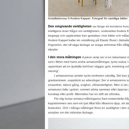
Installationsvy
© Anders Kappel. Fotograf för samtliga bilder
Den omgivande verkligheten
var länge ett konstens huvuds
intelligens reser frågor om verkligheten, undersöker Anders 
begrepp och upplevelser kan gestaltas i inre bilder och målas
Anders Kappel kallar sin utställning på Elastic Rural i Jädraås
Krypström
, det vill säga läckage av svaga strömmar från dål
elprylar.
I den stora målningen
4-piece ramp
ser vi en takarmatur me
som i likhet med hans andra armaturmålningar, tycks sväva i et
uppenbart att en ljuskälla behöver väggar, golv, inredning och
mening".
I armaturernas rymder tycks tomheten oändlig. Det kan 
gravkammare, oupptäckt av arkeologer. Ser vi armaturerna s
ensamhet, tidens gång, evighet, oföränderlighet. Men vi ve
armaturen falla i golvet, rummet störta samman eller öppna
kunskap eller profit. Människor har en drift att utforska.
För mig lockar armatur-målningarna fram existentiella frågo
krypströmmen ses som ett tyst tilltal från tillvarons djup, ett sl
livstecken. Och i många målningar finns en suddighet i den 
antydan om det okändas läckage.