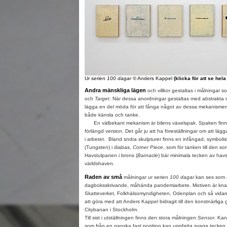
Ur serien
100 dagar
© Anders Kappel
(klicka för att se hel
Andra mänskliga lägen
och villkor gestaltas i målningar 
och
Target
. När dessa anordningar gestaltas med abstrakta 
lägga en del möda för att fånga något av dessa mekanismer
både känsla och tanke.
En välbekant mekanism är bilens växelspak. Spaken finns i
förlängd version. Det går ju att ha föreställningar om att lägga i
i arbetet. Bland sndra skulpturer finns en infångad, symbolis
(Tungsten) i diabas,
Corner Piece
, som för tanken till den som
Havstulpanen i brons (
Barnacle
) bär minimala tecken av havst
världshaven.
Raden av små
målningar ur serien
100 dagar
kan ses som å
dagboksskrivande, måhända pandemiarbete. Motiven är kna
Skatteverket, Folkhälsomyndigheten, Odenplan och så vida
att göra med att Anders Kappel bidragit till den konstnärliga 
Citybanan i Stockholm.
Till sist i utställningen finns den stora målningen
Sensor
. Kan
som från en ganska fast position kan uppfatta svaga tecken 