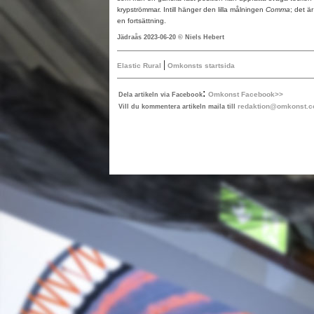
krypströmmar. Intill hänger den lilla målningen
Comma
; det ä
en fortsättning.
Jädraås 2023-06-20 © Niels Hebert
|
Elastic Rural
Omkonsts startsida
:
Omkonst Facebook>>
Dela artikeln via Facebook
redaktion@omkonst.
Vill du kommentera artikeln maila till