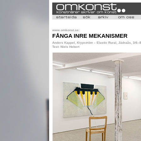
www.omkonst.se:
FÅNGA INRE MEKANISMER
Anders Kappel,
Krypström
– Elastic Rural, Jädraås, 3/6–8
Text: Niels Hebert