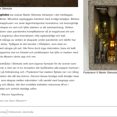
n Skimutis
aginära
öar svävar Martin Skimutis miniatyrer i det mörklagda
eriet. Minutiöst uppbyggda interiörer med ensligt lampljus. Blicken
 trapphuset i en serie lägenhetsportar inneslutna i ett betonghölje
apar en ram och lyfter platsen ur sitt sammanhang. Verken
även utan pandemins komplikationer så är trapphuset ett rum
tt avgränsa våra boendeytor, ofta ogästvänligt och kalt.
t många av verken är skapade under pandemin och därför har
 detta. Tydligast är det kanske i
Vårdplats
, som visar en
 med sängar på rad. Här finns dock inga människor, bara ett kallt
trapporna mot en himmel och jordklumpen har lyfts ur marken med
ela tillvaron vänts upp och ner.
ledtrådar i Skimutis verk som öppnar fantasin för de scener som
 me a river
ser vi en reception där byråkratins alla papper hamnat i
r på förbränning och i
Parlament
har makten flyttats ner i en trång
Parlament
© Martin Skimutis
tstation där allt ska brinna. Genom dessa fyndiga små detaljer visar
p som skapas mellan människor i vår samtid med begrepp som
g och tillväxt, där den enskilda individen reduceras till en i
skt och oerhört skickligt utfört.
 © Marcus Appelberg
tikel om Harri Monni>>
|
ening
Omkonsts startsida