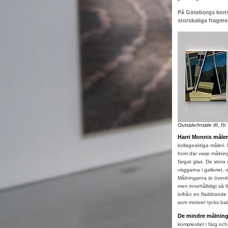
På Göteborgs konst
storskaliga fragmen
Outside/Inside III, IV,
Harri Monnis måle
kollageaktiga måleri.
form där varje målnin
färgat glas. De stora
väggarna i galleriet,
Målningarna är överdi
men innehållsligt så 
inifrån en fladdrande
som motivet tycks ba
De mindre målnin
komplexitet i färg oc