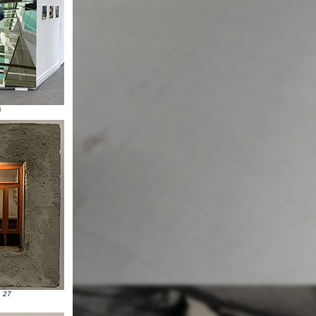
i
n 27