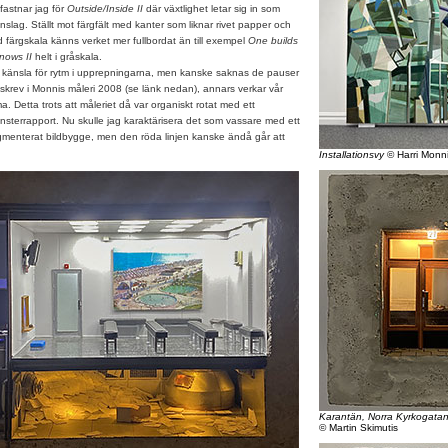
fastnar jag för
Outside/Inside II
där växtlighet letar sig in som
nslag. Ställt mot färgfält med kanter som liknar rivet papper och
 färgskala känns verket mer fullbordat än till exempel
One builds
nows II
helt i gråskala.
änsla för rytm i upprepningarna, men kanske saknas de pauser
skrev i Monnis måleri 2008 (se länk nedan), annars verkar vår
 Detta trots att måleriet då var organiskt rotat med ett
terrapport. Nu skulle jag karaktärisera det som vassare med ett
agmenterat bildbygge, men den röda linjen kanske ändå går att
Installationsvy
© Harri Monn
Karantän, Norra Kyrkogata
© Martin Skimutis