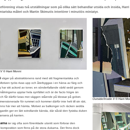
förening visas två utställningar som på olika sätt behandlar utsida och insida, Harr
tariska måleri och Martin Skimutis interiörer i minutiös miniatyr.
 V
© Harri Monni
ri
väger på abstraktionens rand med sitt fragmentariska och
 Motiven tycks rivas upp och återbyggas i en härva av färg och
g har sitt ackord av toner, en sönderfallande värld sedd genom
 målningarna upptar hela synfältet och är de facto högre än
 och får därför lutas mot väggen stående på klossar på golvet.
Outside/Inside II
© Harri Mo
mensionerade för rummet och kommer därför inte helt till sin rätt,
finns här mer att hämta. Motivet av balkonger och räcken sedda
 gardin ger en lätt svindlande känsla, där såväl den fysiska duken
lansera på kanten.
garna
ter sig ofta som förenklade utsnitt som förlorar den
h komposition som finns på de stora dukarna. Det finns dock