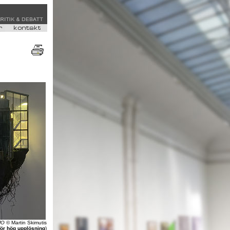
MO
© Martin Skimutis
för hög upplösning
)