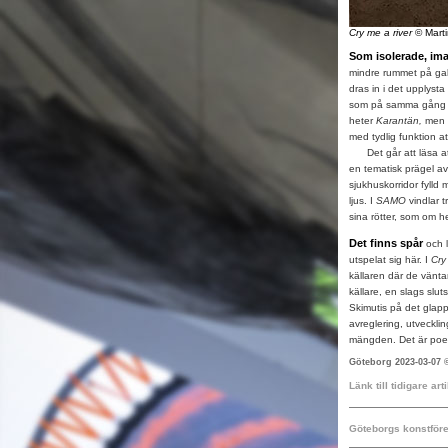
Cry me a river
© Marti
Som isolerade, im
mindre rummet på gall
dras in i det upplysta
som på samma gång sk
heter
Karantän,
men 
med tydlig funktion a
Det går att läsa at
en tematisk prägel av
sjukhuskorridor fylld
ljus. I
SAMO
vindlar 
sina rötter, som om h
Det finns spår
och 
utspelat sig här. I
Cry
källaren där de vänta
källare, en slags slu
Skimutis på det glap
avreglering, utvecklin
mängden. Det är poeti
Göteborg 2023-03-07
Länk till tidigare ar
Göteborgs konstför