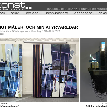
IGT MÅLERI OCH MINIATYRVÄRLDAR
 Skimutis – Göteborgs konstförening, 18/2–12/3 2023
erg
i Monni
SA
r hög upplösning
)
(Klicka på bilden 