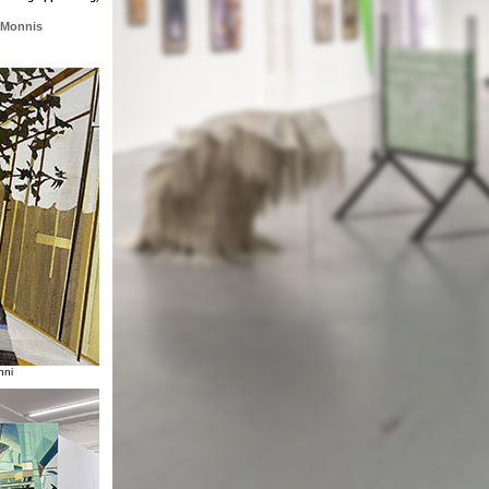
i Monnis
nni