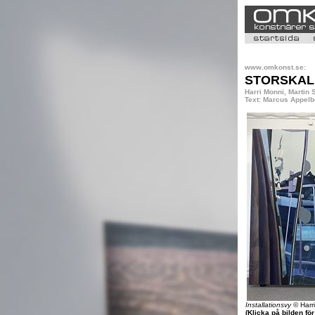
www.omkonst.se:
STORSKAL
Harri Monni, Martin
Text: Marcus Appelb
Installationsvy
© Harr
(Klicka på bilden fö