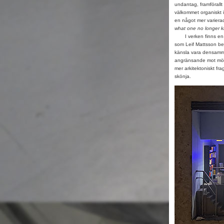
undantag, framförallt 
välkommet organiskt i
en något mer varierad
what one no longer k
I verken finns en k
som Leif Mattsson be
känsla vara densamma.
angränsande mot möns
mer arkitektoniskt fr
skönja.