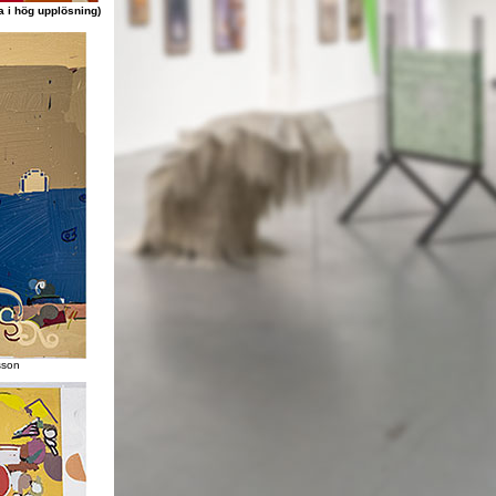
la i hög upplösning)
sson