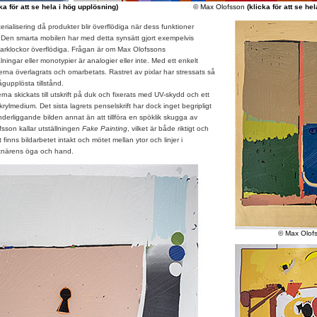
ka för att se hela i hög upplösning)
© Max Olofsson
(klicka för att se he
rialisering då produkter blir överflödiga när dess funktioner
 Den smarta mobilen har med detta synsätt gjort exempelvis
rklockor överflödiga. Frågan är om Max Olofssons
ingar eller monotypier är analogier eller inte. Med ett enkelt
éerna överlagrats och omarbetats. Rastret av pixlar har stressats så
ågupplösta tillstånd.
 skickats till utskrift på duk och fixerats med UV-skydd och ett
rylmedium. Det sista lagrets penselskrift har dock inget begripligt
rliggande bilden annat än att tillföra en spöklik skugga av
sson kallar utställningen
Fake Painting
, vilket är både riktigt och
 finns bildarbetet intakt och mötet mellan ytor och linjer i
närens öga och hand.
© Max Olof