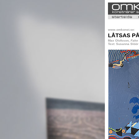
www.omkonst.se:
LÅTSAS PÅ
Max Olofsson,
Fake 
Text: Susanna Slöör