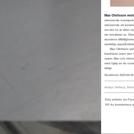
Max Olofsson moti
oberoende exempelvis 
oberoende ett kommu
om det nu är idéer som
ser resultatet av. Ob
stundens tillfällighet
samtidig uppståndels
Max Olofsson pekar 
framhäver även den m
raster, filter och möns
med hjälp av de nume
riktigt.
Stockholm 2023-04-18
Andys Gallery, Sto
Dela artikeln via Fac
Vill du kommentera ar