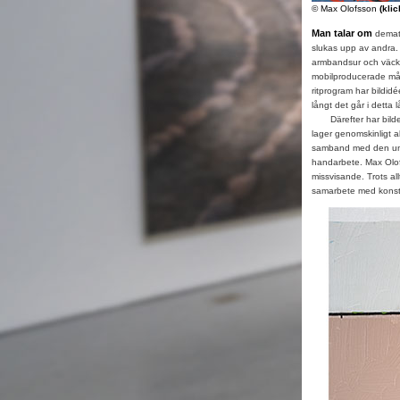
© Max Olofsson
(klic
Man talar om
demate
slukas upp av andra.
armbandsur och väcka
mobilproducerade måln
ritprogram har bildid
långt det går i detta l
Därefter har bilderna
lager genomskinligt ak
samband med den unde
handarbete. Max Olof
missvisande. Trots allt
samarbete med konst