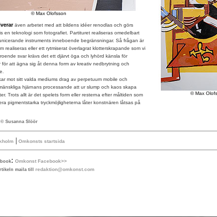
© Max Olofsson
verar
även arbetet med att bildens idéer renodlas och görs
en teknologi som fotografiet. Partituret realiseras omedelbart
nicerande instruments inneboende begränsningar. Så frågan är
 realiseras eller ett rytmiserat överlagrat klotterskrapande som vi
eroende svar krävs det ett djärvt öga och lyhörd känsla för
er för att ägna sig åt denna form av kreativ nedbrytning och
e.
mot sitt valda mediums drag av perpetuum mobile och
änskliga hjärnans processande att ur slump och kaos skapa
© Max Olof
ter. Trots allt är det spelets form eller resterna efter måltiden som
ra pigmentstarka tryckmöjligheterna låter konstnären låtsas på
 © Susanna Slöör
|
ckholm
Omkonsts startsida
:
Omkonst Facebook>>
ebook
redaktion@omkonst.com
tikeln maila till