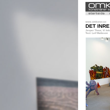
www.omkonst.se:
DET INR
Jesper Thour,
Vi lek
Text: Leif Mattsson