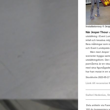
Installationsvy © Jes
När Jesper Thour
s
utställning i Evert L
infall och kreativa mö
flera målningar som o
och Evert Lundqvists
Men med Jesper Thour
scenerier bygga samma
utställningsform. De
pannåerna är en visu
med sina figursågade 
har han mutat in en sf
Stockholm 2023-05-17
Länk till recension 
Galleri Hedenius, S
Dela artikeln via Fac
Vill du kommentera ar