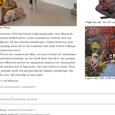
Pojke ser ner,
74 x 47 cm
per Thour
ommaren 2022 fick Erland Cullbergstipendiet, med tillhörande
undqvists Ateljémuseum, verkar inspirationen berikats med nya
jligheter. På den aktuella utställningen i Galleri Hedenius visas
tvetydigt pekar på en viss inspiration från både Erland Cullbergs
 expressiva konst.
s mer naiviserande tilltal, och hans önskan att i dramatiska
nsatta berättelser, tar han ändå klivet över till en mer samtida
t som tillkommer genom de uppspända dukarna och rektangulära
ell stramhet som är frigörande, men som helhet är Jesper Thour
gestalter ändå helt igenkännlig från tidigare utställningar. Här
är som i allt väsentligt är hans egen.
Lejon i bur, 160 x 160 
 © Leif Mattsson
från Katrineholms konsthall>>
|
tockholm
Omkonsts startsida
:
Omkonst Facebook>>
ebook
redaktion@omkonst.com
tikeln maila till