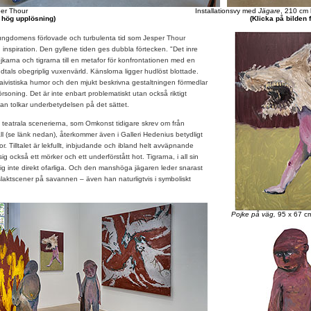
per Thour
Installationsvy med
Jägare
, 210 cm
r hög upplösning)
(Klicka på bilden 
ungdomens förlovade och turbulenta tid som Jesper Thour
 inspiration. Den gyllene tiden ges dubbla förtecken. "Det inre
jkarna och tigrarna till en metafor för konfrontationen med en
als obegriplig vuxenvärld. Känslorna ligger hudlöst blottade.
ivistiska humor och den mjukt beskrivna gestaltningen förmedlar
örsoning. Det är inte enbart problematiskt utan också riktigt
 man tolkar underbetydelsen på det sättet.
teatrala scenerierna, som Omkonst tidigare skrev om från
l (se länk nedan), återkommer även i Galleri Hedenius betydligt
. Tilltalet är lekfullt, inbjudande och ibland helt avväpnande
sig också ett mörker och ett underförstått hot. Tigrarna, i all sin
sig inte direkt ofarliga. Och den manshöga jägaren leder snarast
slaktscener på savannen – även han naturligtvis i symboliskt
Pojke på väg,
95 x 67 cm