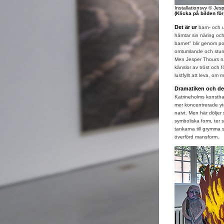
Installationsvy © Jes
(Klicka på bilden fö
Det är ur
barn- och 
hämtar sin näring och
barnet" blir genom po
omtumlande och stundt
Men Jesper Thours na
känslor av tröst och f
lustfyllt att leva, om
Dramatiken och de
Katrineholms konsthal
mer koncentrerade ytor
naivt. Men här döljer 
symboliska form, ter 
tankarna till grymma 
överförd mansform.