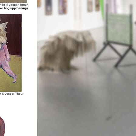
 hög © Jesper Thour
för hög upplösning)
 © Jesper Thour