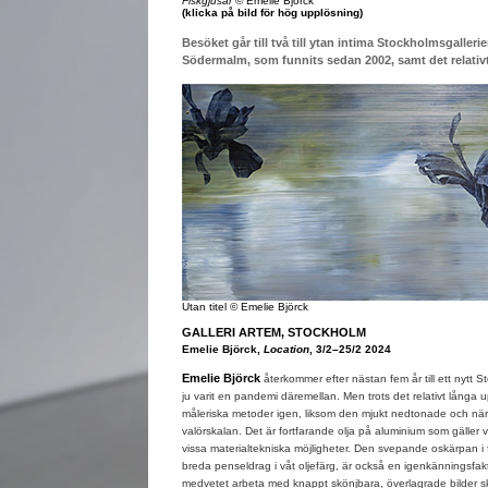
Fiskgjusar
© Emelie Björck
(klicka på bild för hög upplösning)
Besöket går till två till ytan intima Stockholmsgaller
Södermalm, som funnits sedan 2002, samt det relativt
Utan titel © Emelie Björck
GALLERI ARTEM, STOCKHOLM
Emelie Björck,
Location
, 3/2–25/2 2024
Emelie Björck
återkommer efter nästan fem år till ett nytt S
ju varit en pandemi däremellan. Men trots det relativt långa
måleriska metoder igen, liksom den mjukt nedtonade och n
valörskalan. Det är fortfarande olja på aluminium som gäller v
vissa materialtekniska möjligheter. Den svepande oskärpan i 
breda penseldrag i våt oljefärg, är också en igenkänningsfakto
medvetet arbeta med knappt skönjbara, överlagrade bilder sk