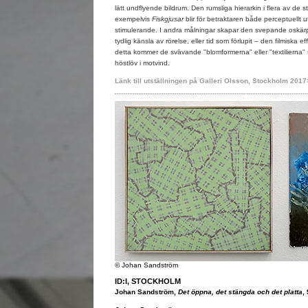
lätt undflyende bildrum. Den rumsliga hierarkin i flera av de 
exempelvis
Fiskgjusar
blir för betraktaren både perceptuellt
stimulerande. I andra målningar skapar den svepande oskär
tydlig känsla av rörelse, eller tid som förlupit – den filmiska eff
detta kommer de svävande "blomformerna" eller "textilierna
höstlöv i motvind.
Länk till utställningen på Galleri Olsson, Stockholm 2017
© Johan Sandström
ID:I, STOCKHOLM
Johan Sandström,
Det öppna, det stängda och det platta
,