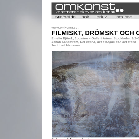
www.omkonst.se:
FILMISKT, DRÖMSKT OCH 
Emelie Björck,
Location
– Galleri Artem, Stockholm, 3/2–
Johan Sandström,
Det öppna, det stängda och det platta
–
Text: Leif Mattsson