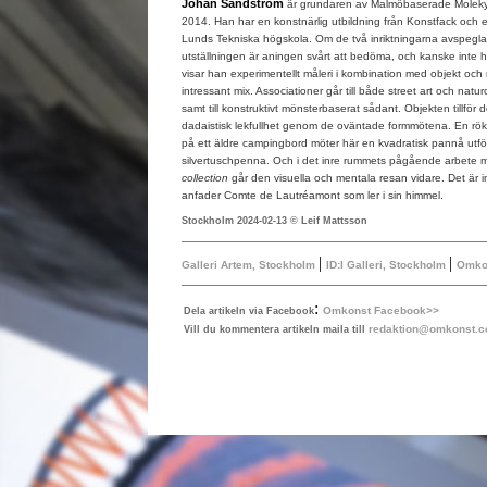
Johan Sandström
är grundaren av Malmöbaserade Molekyl 
2014. Han har en konstnärlig utbildning från Konstfack och en
Lunds Tekniska högskola. Om de två inriktningarna avspeglar
utställningen är aningen svårt att bedöma, och kanske inte hel
visar han experimentellt måleri i kombination med objekt oc
intressant mix. Associationer går till både street art och natur
samt till konstruktivt mönsterbaserat sådant. Objekten tillför
dadaistisk lekfullhet genom de oväntade formmötena. En röks
på ett äldre campingbord möter här en kvadratisk pannå utför
silvertuschpenna. Och i det inre rummets pågående arbete
collection
går den visuella och mentala resan vidare. Det är i
anfader Comte de Lautréamont som ler i sin himmel.
Stockholm 2024-02-13 © Leif Mattsson
|
|
Galleri Artem, Stockholm
ID:I Galleri, Stockholm
Omkon
:
Omkonst Facebook>>
Dela artikeln via Facebook
redaktion@omkonst.
Vill du kommentera artikeln maila till