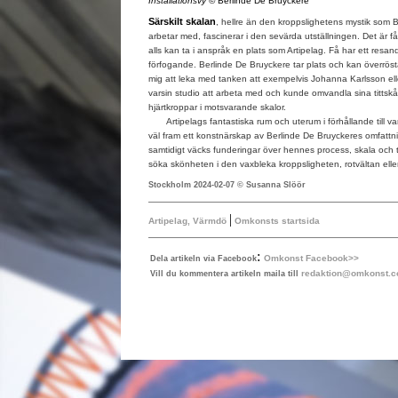
Installationsvy
© Berlinde De Bruyckere
Särskilt skalan
, hellre än den kroppslighetens mystik som 
arbetar med, fascinerar i den sevärda utställningen. Det är 
alls kan ta i anspråk en plats som Artipelag. Få har ett resande
förfogande. Berlinde De Bruyckere tar plats och kan överröst
mig att leka med tanken att exempelvis Johanna Karlsson e
varsin studio att arbeta med och kunde omvandla sina tittskå
hjärtkroppar i motsvarande skalor.
Artipelags fantastiska rum och uterum i förhållande till var
väl fram ett konstnärskap av Berlinde De Bruyckeres omfattni
samtidigt väcks funderingar över hennes process, skala och til
söka skönheten i den vaxbleka kroppsligheten, rotvältan elle
Stockholm 2024-02-07 © Susanna Slöör
|
Artipelag, Värmdö
Omkonsts startsida
:
Omkonst Facebook>>
Dela artikeln via Facebook
redaktion@omkonst.
Vill du kommentera artikeln maila till