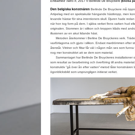
Embalmed Twins II
, 2017 © Berlinde De Bruyckere
(klicka på
Den belgiska konstnären
Berlinde De Bruyckere må öppna
Artipelag med en spektakulär hängande hästkropp, men konst
levande hästar för sina intentioners skull. Djuren hade redan fal
när hon tog form på dem. I själva verket finns varken hud elle
originalen. Stommen är i silikon och kroppen kläds med andra
illusionen av en akut lidande häst.
Metoden återkommer i Berline De Bruyckeres verk. Träden
vaxförlagorna och gjuts i silikon. Endast mardrömmen efter s
återstår. Vitriner och filtar får väl i någon mån ses som funna
nog mer konstruktivt att se dem som material.
Sammantaget har Berlinde De Bruyckeres installationer och
som resultat av bearbetning och överföring till andra material
konstruktiv ”gå över ån efter vatten”-metod låter konstnären
ögonblicksbild som ursprungligen initierat verket.