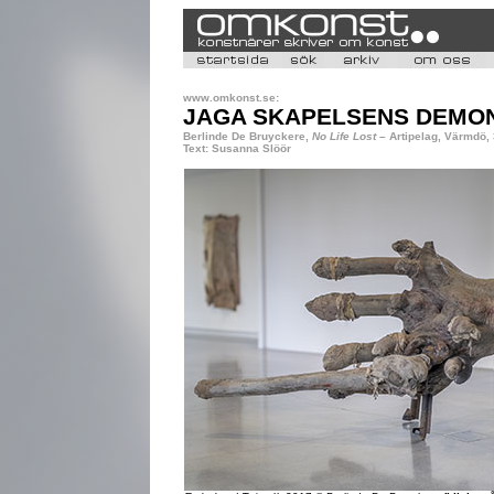
www.omkonst.se:
JAGA SKAPELSENS DEMO
Berlinde De Bruyckere,
No Life Lost
– Artipelag, Värmdö,
Text: Susanna Slöör