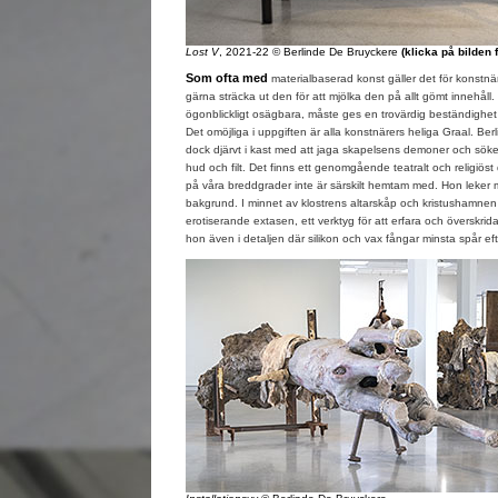
Lost V
, 2021-22 © Berlinde De Bruyckere
(klicka på bilden 
Som ofta med
materialbaserad konst gäller det för konstnä
gärna sträcka ut den för att mjölka den på allt gömt innehåll
ögonblickligt osägbara, måste ges en trovärdig beständighet 
Det omöjliga i uppgiften är alla konstnärers heliga Graal. Ber
dock djärvt i kast med att jaga skapelsens demoner och söke
hud och filt. Det finns ett genomgående teatralt och religi
på våra breddgrader inte är särskilt hemtam med. Hon leker 
bakgrund. I minnet av klostrens altarskåp och kristushamnen 
erotiserande extasen, ett verktyg för att erfara och överskrida
hon även i detaljen där silikon och vax fångar minsta spår ef