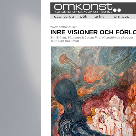
www.omkonst.se:
INRE VISIONER OCH FÖRL
Siri Elfhag,
Slammet
& Johan Frid,
Kvarglömda skuggor
–
Text: Dan Backman