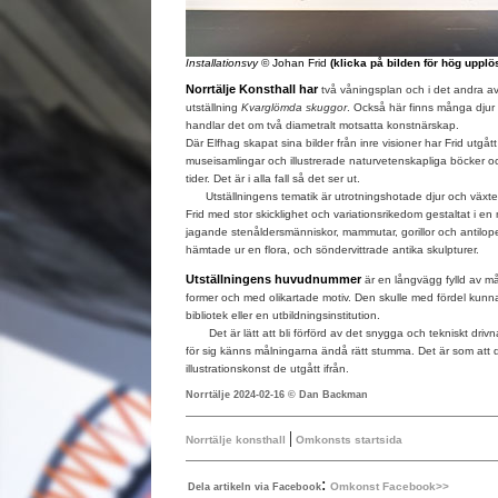
Installationsvy
© Johan Frid
(klicka på bilden för hög upplö
Norrtälje Konsthall har
två våningsplan och i det andra a
utställning
Kvarglömda skuggor
. Också här finns många djur 
handlar det om två diametralt motsatta konstnärskap.
Där Elfhag skapat sina bilder från inre visioner har Frid utgått
museisamlingar och illustrerade naturvetenskapliga böcker o
tider. Det är i alla fall så det ser ut.
Utställningens tematik är utrotningshotade djur och växte
Frid med stor skicklighet och variationsrikedom gestaltat i e
jagande stenåldersmänniskor, mammutar, gorillor och antilop
hämtade ur en flora, och söndervittrade antika skulpturer.
Utställningens huvudnummer
är en långvägg fylld av mål
former och med olikartade motiv. Den skulle med fördel kun
bibliotek eller en utbildningsinstitution.
Det är lätt att bli förförd av det snygga och tekniskt driv
för sig känns målningarna ändå rätt stumma. Det är som att de
illustrationskonst de utgått ifrån.
Norrtälje 2024-02-16 © Dan Backman
|
Norrtälje konsthall
Omkonsts startsida
:
Omkonst Facebook>>
Dela artikeln via Facebook