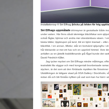
Installationsvy
© Siri Elfhag
(klicka på bilden för hög upplö
Siri Elfhags uppmålade
drömsyner är gestaltade både ino
under vatten. Här finns såväl slemmiga bläckfiskar som sjöjung
också fåglar, björnar och andra mer obestämbara väsen. I en 
bästa bilder, Uppkrupen på land, blir en björn kramad – eller
bläckfisk. I en annan,
Mistlur
, står en bortvänd sjöjungfru i v
hår blickande ut mot ett hav och en upprörd himmel. Vore det i
anfallen av en jättelik krabbliknande grå fågel kunde det vari
David Friedrich-hållet.
Jag tycker mycket om Siri Elfhags mindre målningar, effek
teatraliskt lila väggar och med kongenialt brunbetsade ramar. 
stycken, är det som att den förtätade mystiken lite försvinner 
Utställningen är tidigare visad på GSA Gallery i Stockholm,
redan då och blir förstås nyfiken på vad som kan ha hänt i a