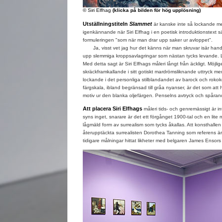
© Siri Elfhag
(klicka på bilden för hög upplösning)
Utställningstiteln
Slammet
är kanske inte så lockande me
igenkännande när Siri Elfhag i en poetisk introduktionstext s
formuleringen "som när man drar upp saker ur avloppet".
Ja, visst vet jag hur det känns när man skruvar isär handf
upp slemmiga kroppsavlagringar som nästan tycks levande. Lit
Med detta sagt är Siri Elfhags måleri långt från äckligt. Möjli
skräckframkallande i sitt gotiskt mardrömsliknande uttryck men 
lockande i det personliga stilblandandet av barock och roko
färgskala, ibland begränsad till gråa nyanser, är det som att 
motiv ur den blanka oljefärgen. Penselns avtryck och spåran
Att placera Siri Elfhags
måleri tids- och genremässigt är int
syns inget, snarare är det ett förgånget 1900-tal och en lit
lågmäld form av surrealism som tycks åkallas. Att konsthall
återupptäckta surrealisten Dorothea Tanning som referens är in
tidigare målningar hittat likheter med belgaren James Ensors 