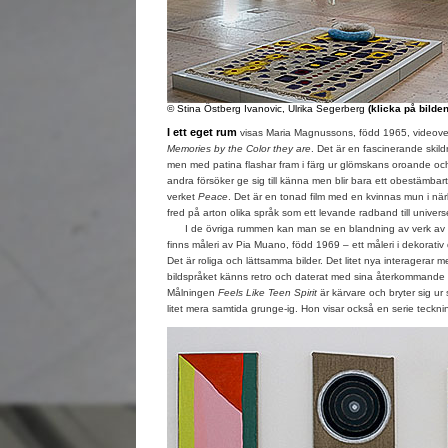
© Stina Östberg Ivanovic, Ulrika Segerberg
(klicka på bilde
I ett eget rum
visas Maria Magnussons, född 1965, videov
Memories by the Color they are
. Det är en fascinerande skild
men med patina flashar fram i färg ur glömskans oroande oc
andra försöker ge sig till känna men blir bara ett obestämbart
verket
Peace
. Det är en tonad film med en kvinnas mun i närb
fred på arton olika språk som ett levande radband till univers
I de övriga rummen kan man se en blandning av verk av de 
finns måleri av Pia Muano, född 1969 – ett måleri i dekorativ 
Det är roliga och lättsamma bilder. Det litet nya interagerar
bildspråket känns retro och daterat med sina återkommande k
Målningen
Feels Like Teen Spirit
är kärvare och bryter sig ur 
litet mera samtida grunge-ig. Hon visar också en serie teckni