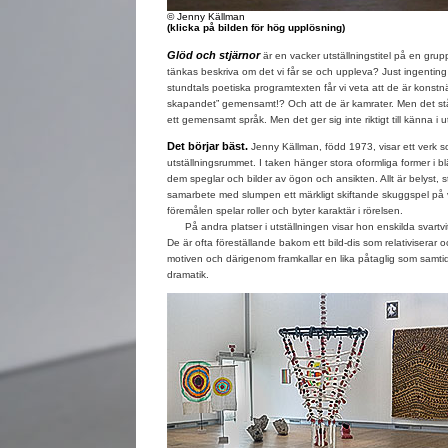
© Jenny Källman
(klicka på bilden för hög upplösning)
Glöd och stjärnor
är en vacker utställningstitel på en grup
tänkas beskriva om det vi får se och uppleva? Just ingenting 
stundtals poetiska programtexten får vi veta att de är konstn
skapandet” gemensamt!? Och att de är kamrater. Men det stå
ett gemensamt språk. Men det ger sig inte riktigt till känna i u
Det börjar bäst.
Jenny Källman, född 1973, visar ett verk som
utställningsrummet. I taken hänger stora oformliga former i b
dem speglar och bilder av ögon och ansikten. Allt är belyst, st
samarbete med slumpen ett märkligt skiftande skuggspel på
föremålen spelar roller och byter karaktär i rörelsen.
På andra platser i utställningen visar hon enskilda svartvi
De är ofta föreställande bakom ett bild-dis som relativiserar o
motiven och därigenom framkallar en lika påtaglig som samti
dramatik.