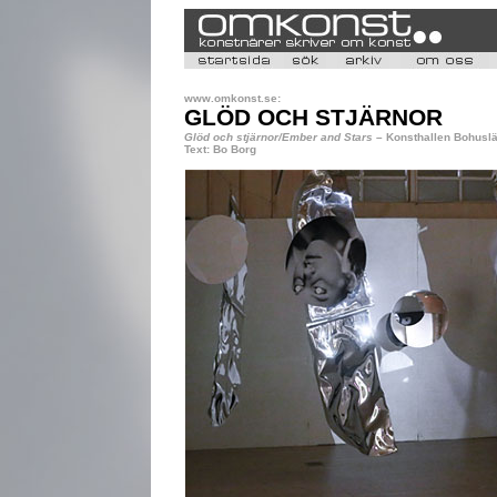
www.omkonst.se:
GLÖD OCH STJÄRNOR
Glöd och stjärnor/Ember and Stars
– Konsthallen Bohusl
Text: Bo Borg