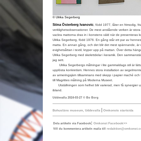
© Ulrika Segerberg
Stina Österberg Ivanovic
, född 1977, låter en frimodig, fri
verklighetsobservationer. De mest anslående verken är stora
vackra mattorna dras in i konstens väld när de presenteras
Ulrika Segerberg, född 1976. En gång står ett par av henne
matta. En annan gång, och det blir det mest spännande, är n
evighetsåttan i textil, kryper upp på mattan. Över detta häng
Ulrika Segerberg med skelettdelar i keramik. Den sammanstäl
jag sett.
Ulrika Segerbergs målningar i lite gammaldags stil är lätta 
upplösta konkretism. Hennes stora installation av segelmon
av armeringsjärn tillsammans med skepp i papier maché och k
till Magrittes målning på Moderna Museet.
Utställningen som helhet blir varierad, men få synergier up
ibland.
Uddevalla 2024-03-27 © Bo Borg
|
Bohusläns museum, Uddevalla
Omkonsts startsida
:
Omkonst Facebook>>
Dela artikeln via Facebook
redaktion@omkonst.
Vill du kommentera artikeln maila till