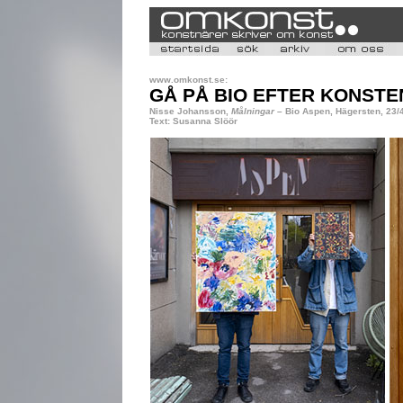
www.omkonst.se:
GÅ PÅ BIO EFTER KONSTE
Nisse Johansson,
Målningar
– Bio Aspen, Hägersten, 23/
Text: Susanna Slöör