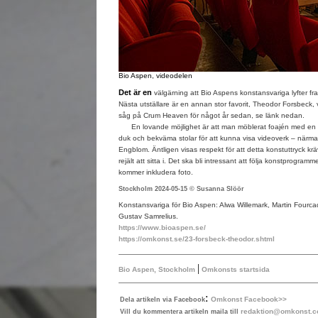
Bio Aspen, videodelen
Det är en
välgärning att Bio Aspens konstansvariga lyfter fr
Nästa utställare är en annan stor favorit, Theodor Forsbeck, 
såg på Crum Heaven för något år sedan, se länk nedan.
En lovande möjlighet är att man möblerat foajén med en m
duk och bekväma stolar för att kunna visa videoverk – närm
Engblom. Äntligen visas respekt för att detta konstuttryck kr
rejält att sitta i. Det ska bli intressant att följa konstprogra
kommer inkludera foto.
Stockholm 2024-05-15 © Susanna Slöör
Konstansvariga för Bio Aspen: Alwa Willemark, Martin Fourca
Gustav Samrelius.
https://www.bioaspen.se/
https://omkonst.se/23-forsbeck-theodor.shtml
|
Bio Aspen, Stockholm
Omkonsts startsida
:
Omkonst Facebook>>
Dela artikeln via Facebook
redaktion@omkonst.
Vill du kommentera artikeln maila till