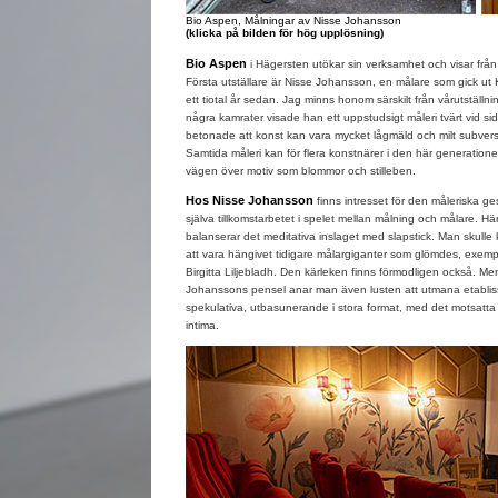
Bio Aspen, Målningar av Nisse Johansson
(klicka på bilden för hög upplösning)
Bio Aspen
i Hägersten utökar sin verksamhet och visar från i
Första utställare är Nisse Johansson, en målare som gick ut
ett tiotal år sedan. Jag minns honom särskilt från vårutställ
några kamrater visade han ett uppstudsigt måleri tvärt vid si
betonade att konst kan vara mycket lågmäld och milt subversi
Samtida måleri kan för flera konstnärer i den här generation
vägen över motiv som blommor och stilleben.
Hos Nisse Johansson
finns intresset för den måleriska ges
själva tillkomstarbetet i spelet mellan målning och målare. Hä
balanserar det meditativa inslaget med slapstick. Man skulle 
att vara hängivet tidigare målargiganter som glömdes, exempel
Birgitta Liljebladh. Den kärleken finns förmodligen också. M
Johanssons pensel anar man även lusten att utmana etabli
spekulativa, utbasunerande i stora format, med det motsatt
intima.