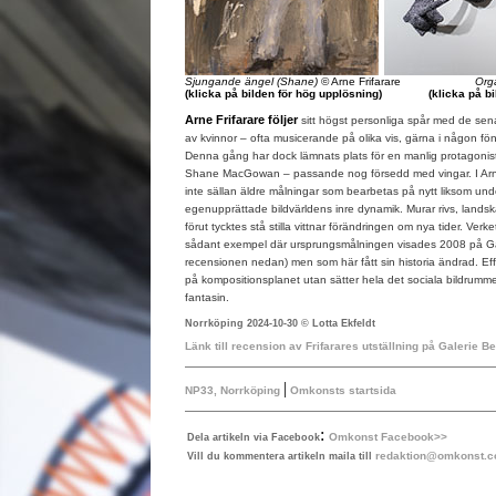
Sjungande ängel (Shane)
© Arne Frifarare
Orga
(klicka på bilden för hög upplösning)
(klicka på b
Arne Frifarare följer
sitt högst personliga spår med de sena
av kvinnor – ofta musicerande på olika vis, gärna i någon fön
Denna gång har dock lämnats plats för en manlig protagonist
Shane MacGowan – passande nog försedd med vingar. I Arne 
inte sällan äldre målningar som bearbetas på nytt liksom un
egenupprättade bildvärldens inre dynamik. Murar rivs, lands
förut tycktes stå stilla vittnar förändringen om nya tider. Verk
sådant exempel där ursprungsmålningen visades 2008 på Galeri
recensionen nedan) men som här fått sin historia ändrad. Eff
på kompositionsplanet utan sätter hela det sociala bildrummet
fantasin.
Norrköping 2024-10-30 © Lotta Ekfeldt
Länk till recension av Frifarares utställning på Galerie B
|
NP33, Norrköping
Omkonsts startsida
:
Omkonst Facebook>>
Dela artikeln via Facebook
redaktion@omkonst.
Vill du kommentera artikeln maila till