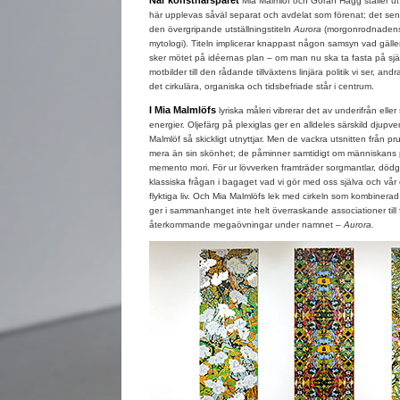
När konstnärsparet
Mia Malmlöf och Göran Hägg ställer ut
här upplevas såväl separat och avdelat som förenat; det se
den övergripande utställningstiteln
Aurora
(morgonrodnadens 
mytologi). Titeln implicerar knappast någon samsyn vad gäller
sker mötet på idéernas plan – om man nu ska ta fasta på själv
motbilder till den rådande tillväxtens linjära politik vi ser, andr
det cirkulära, organiska och tidsbefriade står i centrum.
I Mia Malmlöfs
lyriska måleri vibrerar det av underifrån ell
energier. Oljefärg på plexiglas ger en alldeles särskild djupv
Malmlöf så skickligt utnyttjar. Men de vackra utsnitten från 
mera än sin skönhet; de påminner samtidigt om människans pla
memento mori. För ur lövverken framträder sorgmantlar, död
klassiska frågan i bagaget vad vi gör med oss själva och vår
flyktiga liv. Och Mia Malmlöfs lek med cirkeln som kombinera
ger i sammanhanget inte helt överraskande associationer till
återkommande megaövningar under namnet –
Aurora.