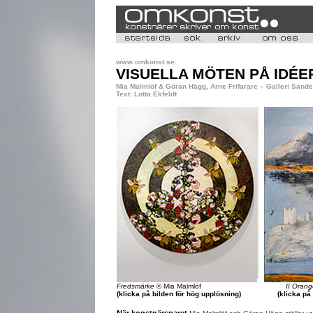
www.omkonst.se:
VISUELLA MÖTEN PÅ IDÉE
Mia Malmlöf & Göran Hägg, Arne Frifarare – Galleri Sande
Text: Lotta Ekfeldt
Fredsmärke
© Mia Malmlöf
II Orang
(klicka på bilden för hög upplösning)
(klicka på