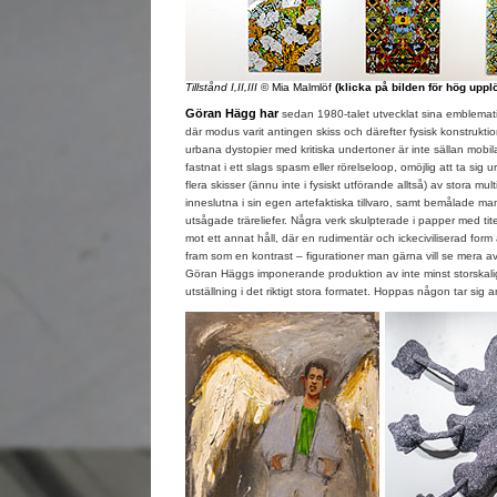
Tillstånd I,II,III
© Mia Malmlöf
(klicka på bilden för hög uppl
Göran Hägg har
sedan 1980-talet utvecklat sina emblemat
där modus varit antingen skiss och därefter fysisk konstruktio
urbana dystopier med kritiska undertoner är inte sällan mobi
fastnat i ett slags spasm eller rörelseloop, omöjlig att ta sig 
flera skisser (ännu inte i fysiskt utförande alltså) av stora m
inneslutna i sin egen artefaktiska tillvaro, samt bemålade ma
utsågade träreliefer. Några verk skulpterade i papper med tit
mot ett annat håll, där en rudimentär och ickeciviliserad form 
fram som en kontrast – figurationer man gärna vill se mera a
Göran Häggs imponerande produktion av inte minst storskalig
utställning i det riktigt stora formatet. Hoppas någon tar sig