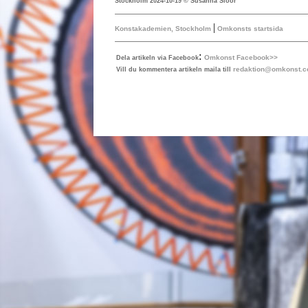
Stockholm 2024-10-19 © Susanna Slöör
|
Konstakademien, Stockholm
Omkonsts startsida
:
Omkonst Facebook>>
Dela artikeln via Facebook
redaktion@omkonst.
Vill du kommentera artikeln maila till