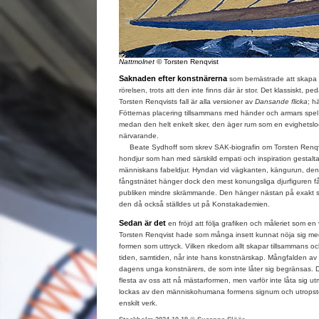
Nattmolnet
© Torsten Renqvist
Saknaden efter konstnärerna
som bemästrade att skapa 
rörelsen, trots att den inte finns där är stor. Det klassiskt, p
Torsten Renqvists fall är alla versioner av
Dansande flicka
; h
Fötternas placering tillsammans med händer och armars spel 
medan den helt enkelt sker, den äger rum som en evighetsloop.
närvarande.
Beate Sydhoff som skrev SAK-biografin om Torsten Renqvi
hondjur som han med särskild empati och inspiration gesta
människans fabeldjur. Hyndan vid vägkanten, kängurun, d
fångstnätet hänger dock den mest konungsliga djurfiguren få
publiken mindre skrämmande. Den hänger nästan på exakt 
den då också ställdes ut på Konstakademien.
Sedan är det
en fröjd att följa grafiken och måleriet som e
Torsten Renqvist hade som många insett kunnat nöja sig me
formen som uttryck. Vilken rikedom allt skapar tillsammans o
tiden, samtiden, når inte hans konstnärskap. Mångfalden av
dagens unga konstnärers, de som inte låter sig begränsas. D
flesta av oss att nå mästarformen, men varför inte låta sig u
lockas av den människohumana formens signum och utropstec
enskilt verk.