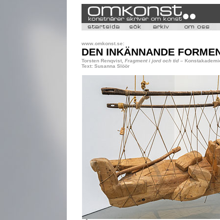
www.omkonst.se:
DEN INKÄNNANDE FORMEN
Torsten Renqvist,
Fragment i jord och tid
– Konstakademie
Text: Susanna Slöör