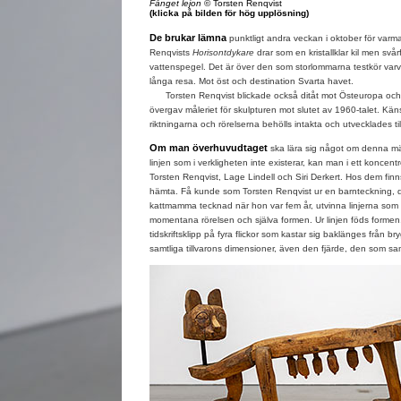
Fånget lejon
© Torsten Renqvist
(klicka på bilden för hög upplösning)
De brukar lämna
punktligt andra veckan i oktober för varm
Renqvists
Horisontdykare
drar som en kristallklar kil men svå
vattenspegel. Det är över den som storlommarna testkör varv 
långa resa. Mot öst och destination Svarta havet.
Torsten Renqvist blickade också ditåt mot Östeuropa och 
övergav måleriet för skulpturen mot slutet av 1960-talet. Känsl
riktningarna och rörelserna behölls intakta och utvecklades til
Om man överhuvudtaget
ska lära sig något om denna mä
linjen som i verkligheten inte existerar, kan man i ett koncentre
Torsten Renqvist, Lage Lindell och Siri Derkert. Hos dem fi
hämta. Få kunde som Torsten Renqvist ur en barnteckning, 
kattmamma tecknad när hon var fem år, utvinna linjerna som m
momentana rörelsen och själva formen. Ur linjen föds formen
tidskriftsklipp på fyra flickor som kastar sig baklänges från b
samtliga tillvarons dimensioner, även den fjärde, den som sam