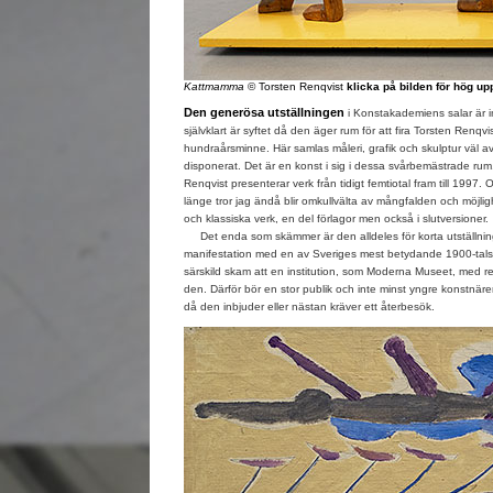
Kattmamma
© Torsten Renqvist
klicka på bilden för hög up
Den generösa utställningen
i Konstakademiens salar är i
självklart är syftet då den äger rum för att fira Torsten Renq
hundraårsminne. Här samlas måleri, grafik och skulptur väl a
disponerat. Det är en konst i sig i dessa svårbemästrade ru
Renqvist presenterar verk från tidigt femtiotal fram till 1997.
länge tror jag ändå blir omkullvälta av mångfalden och möjligh
och klassiska verk, en del förlagor men också i slutversioner.
Det enda som skämmer är den alldeles för korta utställnin
manifestation med en av Sveriges mest betydande 1900-talsk
särskild skam att en institution, som Moderna Museet, med res
den. Därför bör en stor publik och inte minst yngre konstnäre
då den inbjuder eller nästan kräver ett återbesök.