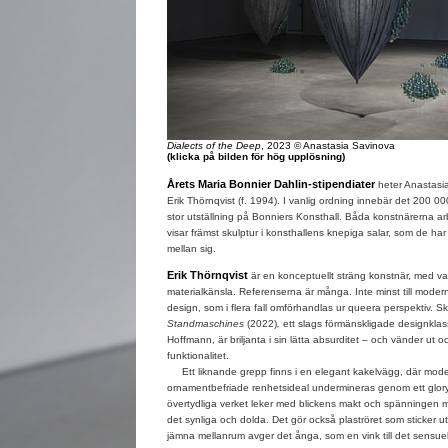
Dialects of the Deep
, 2023 © Anastasia Savinova
(klicka på bilden för hög upplösning)
Årets Maria Bonnier Dahlin-stipendiater
heter Anastasia
Erik Thörnqvist (f. 1994). I vanlig ordning innebär det 200 00
stor utställning på Bonniers Konsthall. Båda konstnärerna arb
visar främst skulptur i konsthallens knepiga salar, som de har g
mellan sig.
Erik Thörnqvist
är en konceptuellt sträng konstnär, med va
materialkänsla. Referenserna är många. Inte minst till moder
design, som i flera fall omförhandlas ur queera perspektiv. S
Standmaschines
(2022)
,
ett slags förmänskligade designklas
Hoffmann, är briljanta i sin lätta absurditet – och vänder ut o
funktionalitet.
Ett liknande grepp finns i en elegant kakelvägg, där mod
ornamentbefriade renhetsideal undermineras genom ett glory
övertydliga verket leker med blickens makt och spänningen 
det synliga och dolda. Det gör också plaströret som sticker
jämna mellanrum avger det ånga, som en vink till det sensuel