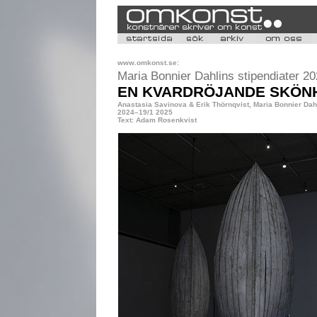
www.omkonst.se:
Maria Bonnier Dahlins stipendiater 2
EN KVARDRÖJANDE SKÖN
Anastasia Savinova & Erik Thörnqvist, Maria Bonnier Dahl
2024–19/1 2025
Text: Adam Rosenkvist