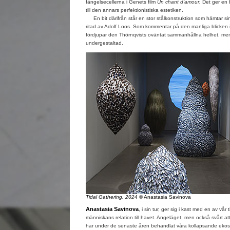
fängelsecellerna i Genets film
Un chant d’amour.
Det ger en 
till den annars perfektionistiska estetiken.
En bit därifrån står en stor stålkonstruktion som hämtar si
ritad av Adolf Loos. Som kommentar på den manliga blicken 
fördjupar den Thörnqvists oväntat sammanhållna helhet, m
undergestaltad.
Tidal Gathering, 2024
© Anastasia Savinova
Anastasia Savinova
, i sin tur, ger sig i kast med en av vår 
människans relation till havet. Angeläget, men också svårt a
har under de senaste åren behandlat våra kollapsande eko