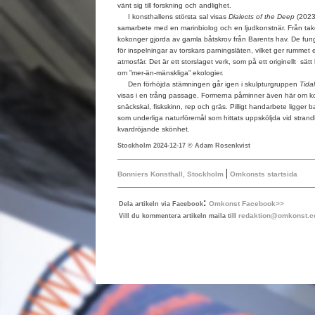
vänt sig till forskning och andlighet.
I konsthallens största sal visas
Dialects of the Deep
(2023
samarbete med en marinbiolog och en ljudkonstnär. Från tak
kokonger gjorda av gamla båtskrov från Barents hav. De fun
för inspelningar av torskars parningsläten, vilket ger rummet 
atmosfär. Det är ett storslaget verk, som på ett originellt sä
om ”mer-än-mänskliga” ekologier.
Den förhöjda stämningen går igen i skulpturgruppen
Tida
visas i en trång passage. Formerna påminner även här om ko
snäckskal, fiskskinn, rep och gräs. Pilligt handarbete ligge
som underliga naturföremål som hittats uppsköljda vid strand
kvardröjande skönhet.
Stockholm 2024-12-17 © Adam Rosenkvist
|
Bonniers Konsthall, Stockholm
Omkonsts startsida
:
Omkonst Facebook>>
Dela artikeln via Facebook
redaktion@omkonst.
Vill du kommentera artikeln maila till