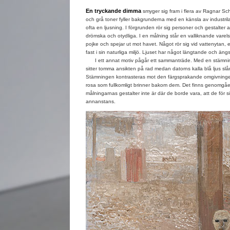
En tryckande dimma
smyger sig fram i flera av Ragnar Sc
och grå toner fyller bakgrunderna med en känsla av industrila
ofta en ljusning. I förgrunden rör sig personer och gestalter a
drömska och otydliga. I en målning står en valliknande varelse
pojke och spejar ut mot havet. Något rör sig vid vattenytan,
fast i sin naturliga miljö. Ljuset har något längtande och ängsl
I ett annat motiv pågår ett sammanträde. Med en stämning
sitter tomma ansikten på rad medan datorns kalla blå ljus slå
Stämningen kontrasteras mot den färgsprakande omgivninge
rosa som fullkomligt brinner bakom dem. Det finns genomgåe
målningarnas gestalter inte är där de borde vara, att de för si
annanstans.