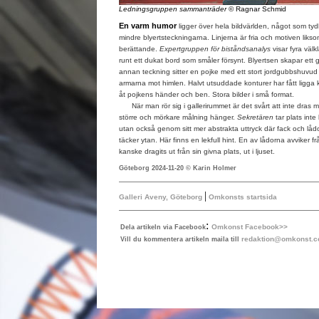
Ledningsgruppen sammanträder
© Ragnar Schmid
En varm humor
ligger över hela bildvärlden, något som tyd
mindre blyertsteckningarna. Linjerna är fria och motiven liks
berättande.
Expertgruppen för biståndsanalys
visar fyra väl
runt ett dukat bord som småler försynt. Blyertsen skapar ett g
annan teckning sitter en pojke med ett stort jordgubbshuvud 
armarna mot himlen. Halvt utsuddade konturer har fått ligga 
åt pojkens händer och ben. Stora bilder i små format.
När man rör sig i gallerirummet är det svårt att inte dras m
större och mörkare målning hänger.
Sekretären
tar plats int
utan också genom sitt mer abstrakta uttryck där fack och lådo
täcker ytan. Här finns en lekfull hint. En av lådorna avviker 
kanske dragits ut från sin givna plats, ut i ljuset.
Göteborg 2024-11-20 © Karin Holmer
|
Galleri Aveny, Göteborg
Omkonsts startsida
:
Omkonst Facebook>>
Dela artikeln via Facebook
redaktion@omkonst.
Vill du kommentera artikeln maila till