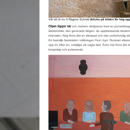
Vår tid är nu
© Ragnar Schmid
(klicka på bilden för hög up
Oljan ligger tät
och motiven skulpteras fram av penseldrag
återkommer, den generade färgen, de uppblossande kindern
intensitet i färg finns det en dämpad och mer underfundig st
En barmiljö framträder i målningen
Fest i byn.
Rummet vibrerar
upp en efter en, omöjliga att nagla fast. Även här finns det 
kroppsligt och pulserande.