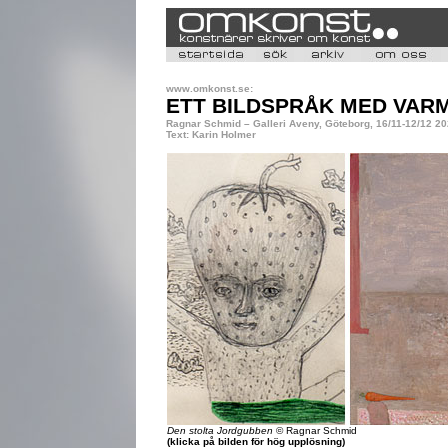
www.omkonst.se:
ETT BILDSPRÅK MED VAR
Ragnar Schmid – Galleri Aveny, Göteborg, 16/11-12/12 2
Text: Karin Holmer
Den stolta Jordgubben
© Ragnar Schmid
(klicka på bilden för hög upplösning)