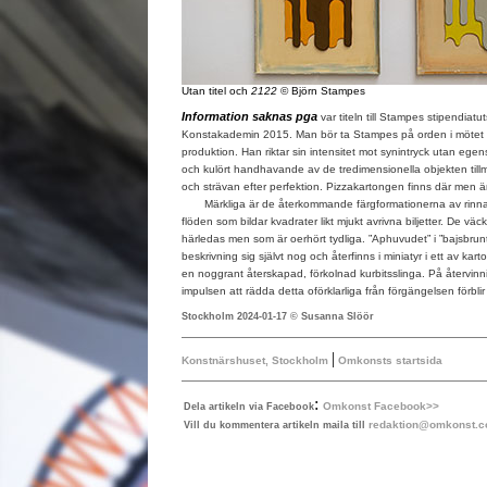
Utan titel och
2122
© Björn Stampes
Information saknas pga
var titeln till Stampes stipendiatut
Konstakademin 2015. Man bör ta Stampes på orden i möte
produktion. Han riktar sin intensitet mot synintryck utan egen
och kulört handhavande av de tredimensionella objekten til
och strävan efter perfektion. Pizzakartongen finns där men ä
Märkliga är de återkommande färgformationerna av rinnan
flöden som bildar kvadrater likt mjukt avrivna biljetter. De väc
härledas men som är oerhört tydliga. ”Aphuvudet” i ”bajsbrunt
beskrivning sig självt nog och återfinns i miniatyr i ett av k
en noggrant återskapad, förkolnad kurbitsslinga. På återvinn
impulsen att rädda detta oförklarliga från förgängelsen förblir 
Stockholm 2024-01-17 © Susanna Slöör
|
Konstnärshuset, Stockholm
Omkonsts startsida
:
Omkonst Facebook>>
Dela artikeln via Facebook
redaktion@omkonst.
Vill du kommentera artikeln maila till