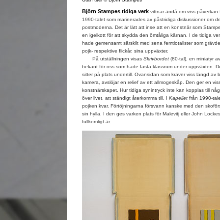
Björn Stampes tidiga verk
vittnar ändå om viss påverkan 
1990-talet som marinerades av påstridiga diskussioner om de
postmoderna. Det är lätt att inse att en konstnär som Stam
en igelkott för att skydda den ömtåliga kärnan. I de tidiga v
hade gemensamt särskilt med sena femtiotalister som grävd
pojk- respektive flickår, sina uppväxter.
På utställningen visas
Skrivbordet
(80-tal), en miniatyr 
bekant för oss som hade fasta klassrum under uppväxten. De
sitter på plats undertill. Ovansidan som kräver viss längd av b
kamera, avslöjar en relief av ett allmogeskåp. Den ger en viss 
konstnärskapet. Hur tidiga synintryck inte kan kopplas till n
över livet, att ständigt återkomma till. I
Kapellet
från 1990-talet
pojken kvar. Förtöjningarna försvann kanske med den skoförs
sin hylla. I den ges varken plats för Malevitj eller John Lock
fullkomligt är.