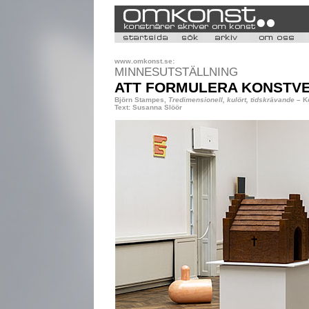
www.omkonst.se:
MINNESUTSTÄLLNING
ATT FORMULERA KONSTVER
Björn Stampes,
Tredimensionell, kulört, tidskrävande
– Ko
Text: Susanna Slöör