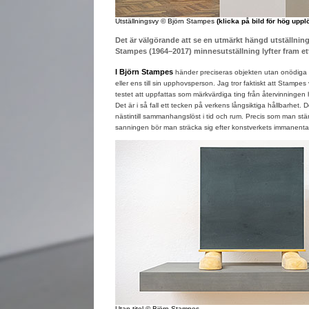
Utställningsvy © Björn Stampes
(klicka på bild för hög uppl
Det är välgörande att se en utmärkt hängd utställnin
Stampes (1964–2017) minnesutställning lyfter fram ett 
I Björn Stampes
händer preciseras objekten utan onödiga r
eller ens till sin upphovsperson. Jag tror faktiskt att Stampes 
testet att uppfattas som märkvärdiga ting från återvinningen h
Det är i så fall ett tecken på verkens långsiktiga hållbarhet. 
nästintill sammanhangslöst i tid och rum. Precis som man ständ
sanningen bör man sträcka sig efter konstverkets immanenta
Utan titel © Björn Stampes