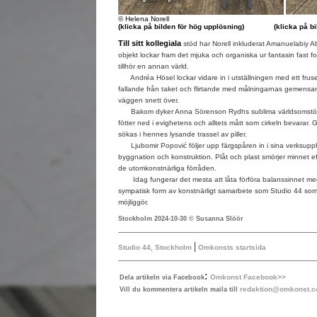
© Helena Norell
(klicka på bilden för hög upplösning)
(klicka på b
Till sitt kollegiala
stöd har Norell inkluderat Amanuelabiy Ab
objekt lockar fram det mjuka och organiska ur fantasin fast fo
tillhör en annan värld.
Andréa Hösel lockar vidare in i utställningen med ett fruset
fallande från taket och flirtande med målningarnas gemens
väggen snett över.
Bakom dyker Anna Sörenson Rydhs sublima världsomstör
fötter ned i evighetens och alltets mått som cirkeln bevarar. 
sökas i hennes lysande trassel av piller.
Ljubomir Popović följer upp färgspåren in i sina verksupp
byggnation och konstruktion. Plåt och plast smörjer minnet eft
de utomkonstnärliga förråden.
Idag fungerar det mesta att låta förföra balanssinnet med.
sympatisk form av konstnärligt samarbete som Studio 44 s
möjliggör.
Stockholm 2024-10-30 © Susanna Slöör
|
Studio 44, Stockholm
Omkonsts startsida
:
Omkonst Facebook>>
Dela artikeln via Facebook
redaktion@omkonst.
Vill du kommentera artikeln maila till