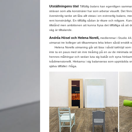
Utställningens titel
Tillfällig balans
kan egentligen samman
strävan som alla konstnärer har som arbetar visuellt. Det fin
översinnlig tanke att låta allt vistas i en evinnerlig balans, me
rent konstnärligt. En tillfällig sådan är rikare och roligare. Kan
tillstånd men ambitionen att kunna frysa det tillfälliga så att 
väg är tilltalande.
Andréa Hösel och Helena Norell,
medlemmar i Studio 44,
utmanat tre kolleger att tillsammans leka leken såväl enskilt 
Helena Norells utmaning går att läsa i såväl takhöjd som i 
inte ta en paus med sin inre treåring på en av de minimala st
hennes målningar och sedan luta sig bakåt och syna hinkarn
tvådimensionellt. Hinkarna i sig balanseras som uppträdda s
själva tillfället i fråga.