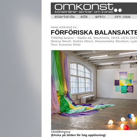
www.omkonst.se:
FÖRFÖRISKA BALANSAKT
Tillfällig balans
– Studio 44, Stockholm, 18/10–10/11 202
Helena Norell, Andréa Hösel, Amanuelabiy Abraham, Lju
Text: Susanna Slöör
Utställningsvy
(klicka på bilden för hög upplösning)