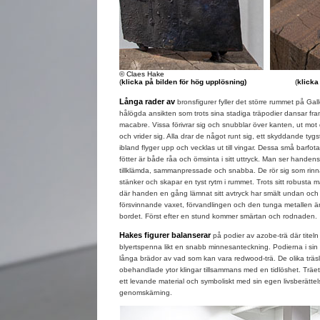
© Claes Hake
(
klicka på bilden för hög upplösning)
(
klicka
Långa rader av
bronsfigurer fyller det större rummet på Ga
hålögda ansikten som trots sina stadiga träpodier dansar fr
macabre. Vissa förivrar sig och snubblar över kanten, ut mot 
och vrider sig. Alla drar de något runt sig, ett skyddande ty
ibland flyger upp och vecklas ut till vingar. Dessa små barf
fötter är både råa och ömsinta i sitt uttryck. Man ser handen
tillklämda, sammanpressade och snabba. De rör sig som rinna
stänker och skapar en tyst rytm i rummet. Trots sitt robusta ma
där handen en gång lämnat sitt avtryck har smält undan och g
försvinnande vaxet, förvandlingen och den tunga metallen är
bordet. Först efter en stund kommer smärtan och rodnaden.
Hakes figurer balanserar
på podier av azobe-trä där titeln
blyertspenna likt en snabb minnesanteckning. Podierna i sin t
långa brädor av vad som kan vara redwood-trä. De olika trä
obehandlade ytor klingar tillsammans med en tidlöshet. Träet
ett levande material och symboliskt med sin egen livsberättels
genomskärning.