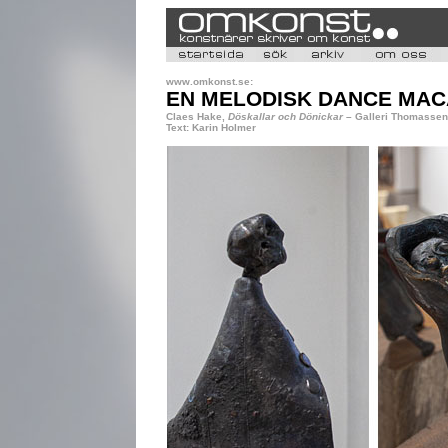
www.omkonst.se:
EN MELODISK DANCE MA
Claes Hake,
Döskallar och Dönickar
– Galleri Thomassen
Text: Karin Holmer