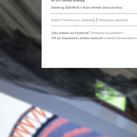
ett och samma andetag.
Göteborg 2025-09-18 © Karin Holmer (text och foto)
|
Galleri Thomassen, Göteborg
Omkonsts startsida
:
Omkonst Facebook>>
Dela artikeln via Facebook
redaktion@omkonst.
Vill du kommentera artikeln maila till