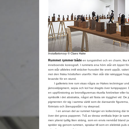
Installationsvy
© Claes Hake
Rummet rymmer både
en tungsinthet och en charm, lika 
inneboende koreografi. I rummets ena hörn står ett öppet fö
som står alldeles intill sträcker huvudet lite snett uppåt, vake
mot den friska höstluften utanför. Han står där rakryggat hopp
levande för en stund.
I galleriets inre rum visas några av Hakes teckningar unde
järnoxidpigment, sepia och kol har dragits över lumppapper.
en uppförstoring av bronsfigurernas rituella fotrörelser eller k
symbolik i det abstrakta, något att fästa sin trygghet vid. De
pigmenten rör sig i samma värld som de dansande figurerna, 
förintats och återuppstått i ny skepnad.
I en annan del av rummet hänger en kolteckning där tre kra
över det grova papperet. Två av dessa vertikala linjer är s
men ytterst tydlig liten sträng, som en envis nervtråd bland yvi
sprider sig genom rummen, sprakar till som en elektrisk puls o