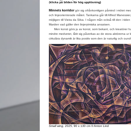
(
klicka på bilden för hög upplösning)
Minnets korridor
gör sig ofrånkomligen påmind i mötet me
och linjeorienterade måleri. Tankarna går till Alfred Manessier
möjligen till Vieira da Silva. I någon mån också till den i tid
Marden vad gäller den linjerytmiska ansatsen.
Men konst görs ju av konst, som bekant, och kreatörer har i 
mindre medvetet, låtit sig påverkas av de stora aktörerna ur 
cirkulära dynamik är lika positiv som den är naturlig och oundv
Small wing,
2025, 90 x 130 cm © Anton Lind