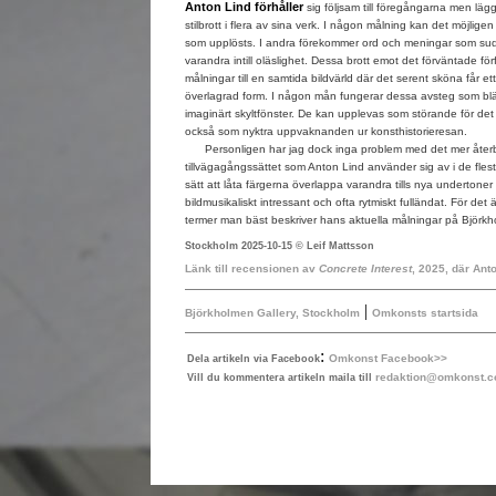
Anton Lind förhåller
sig följsam till föregångarna men lägg
stilbrott i flera av sina verk. I någon målning kan det möjligen
som upplösts. I andra förekommer ord och meningar som sudd
varandra intill oläslighet. Dessa brott emot det förväntade för
målningar till en samtida bildvärld där det serent sköna får ett
överlagrad form. I någon mån fungerar dessa avsteg som blän
imaginärt skyltfönster. De kan upplevas som störande för det
också som nyktra uppvaknanden ur konsthistorieresan.
Personligen har jag dock inga problem med det mer åter
tillvägagångssättet som Anton Lind använder sig av i de fle
sätt att låta färgerna överlappa varandra tills nya undertone
bildmusikaliskt intressant och ofta rytmiskt fulländat. För de
termer man bäst beskriver hans aktuella målningar på Björkh
Stockholm 2025-10-15 © Leif Mattsson
Länk till recensionen av
Concrete Interest
, 2025, där Ant
|
Björkholmen Gallery, Stockholm
Omkonsts startsida
:
Omkonst Facebook>>
Dela artikeln via Facebook
redaktion@omkonst.
Vill du kommentera artikeln maila till