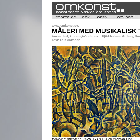
www.omkonst.se:
MÅLERI MED MUSIKALISK 
Anton Lind,
Last night's dream
– Björkholmen Gallery, St
Text: Leif Mattsson
Wavering landscape,
2025, 174 x 184 cm © Anton Lind