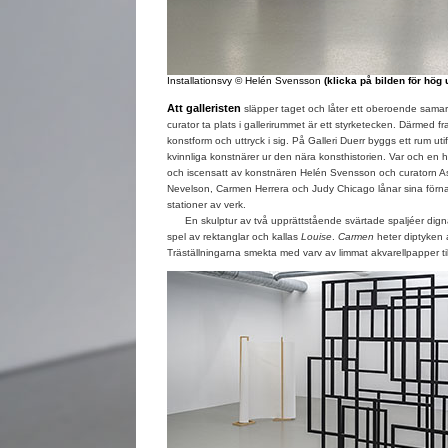
Installationsvy © Helén Svensson
(klicka på bilden för hög
Att galleristen
släpper taget och låter ett oberoende sama
curator ta plats i gallerirummet är ett styrketecken. Därmed 
konstform och uttryck i sig. På Galleri Duerr byggs ett rum utif
kvinnliga konstnärer ur den nära konsthistorien. Var och en ha
och iscensatt av konstnären Helén Svensson och curatorn A
Nevelson, Carmen Herrera och Judy Chicago lånar sina förnamn
stationer av verk.
En skulptur av två upprättstående svärtade spaljéer dignar
spel av rektanglar och kallas
Louise
.
Carmen
heter diptyken 
Träställningarna smekta med varv av limmat akvarellpapper t