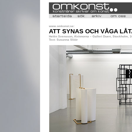
www.omkonst.se:
ATT SYNAS OCH VÅGA LÅT
Helén Svensson,
Kvinnorna
– Galleri Duerr, Stockholm, 
Text: Susanna Slöör