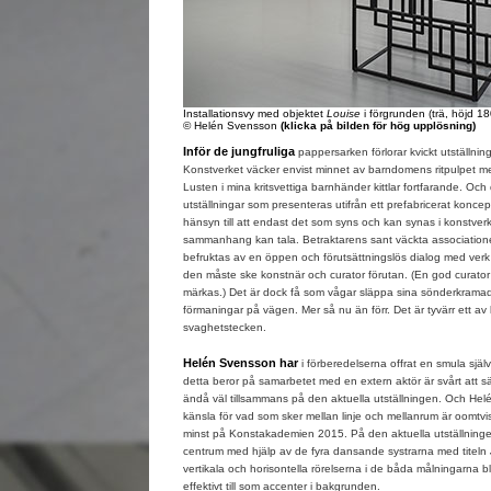
Installationsvy med objektet
Louise
i förgrunden (trä, höjd 1
© Helén Svensson
(klicka på bilden för hög upplösning)
Inför de jungfruliga
pappersarken förlorar kvickt utställnin
Konstverket väcker envist minnet av barndomens ritpulpet m
Lusten i mina kritsvettiga barnhänder kittlar fortfarande. Oc
utställningar som presenteras utifrån ett prefabricerat koncept
hänsyn till att endast det som syns och kan synas i konstverke
sammanhang kan tala. Betraktarens sant väckta associatione
befruktas av en öppen och förutsättningslös dialog med ve
den måste ske konstnär och curator förutan. (En god curator 
märkas.) Det är dock få som vågar släppa sina sönderkramade 
förmaningar på vägen. Mer så nu än förr. Det är tyvärr ett av 
svaghetstecken.
Helén Svensson har
i förberedelserna offrat en smula själ
detta beror på samarbetet med en extern aktör är svårt att 
ändå väl tillsammans på den aktuella utställningen. Och He
känsla för vad som sker mellan linje och mellanrum är oomtvi
minst på Konstakademien 2015. På den aktuella utställninge
centrum med hjälp av de fyra dansande systrarna med titeln
vertikala och horisontella rörelserna i de båda målningarna 
effektivt till som accenter i bakgrunden.