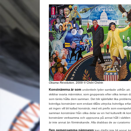
Obama Revolution,
2009 © Chéri Chérin
Konstnärerna är som
undertiteln lyder samlade utifrån att 
skildrar svarta människor, som grupperats efter olika teman dä
som tänks hålla dem samman. Det blir självfallet lika problem
kvinnliga konstnärer som endast tillåts uttrycka kvinnliga erfa
att ingen vill bli kallad konstnär, med ett prefix som exempelvis
samman konstnärer från olika delar av en hel kulturellt rik k
konstnärer verksamma och uppvuxna på annat håll i världen u
är inte annat än förminskande. Alla drabbas de av curatorn
Den gemensamma nämnaren
kan därför inte bli annat ä