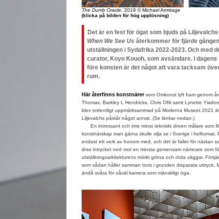
The Dumb Oracle,
2019 © Michael Armitage
(klicka på bilden för hög upplösning)
Det är en fest för ögat som bjuds på Liljevalc
When We See
Us
återkommer för fjärde gången 
utställningen i Sydafrika 2022-2023. Och med
curator, Koyo Kouoh, som avsändare. I dagens k
före konsten är det något att vara tacksam över.
rum.
Här återfinns konstnärer
som Omkonst lyft fram genom å
Thomas, Barkley L Hendricks, Chris Ofili samt Lynette Yiad
blev ordentligt uppmärksammad på Moderna Museet 2021 äv
Liljevalchs påstår något annat. (Se länkar nedan.)
En intressant och inte minst tekniskt driven målare som Mi
konstnärskap man gärna skulle vilja se i Sverige i helformat. 
endast ett verk av honom med, och det är fallet för nästan sa
dras intrycket ned mot en minsta gemensam nämnare som fö
utställningsarkitekturens mörkt gröna och röda väggar. Förtjän
som sådan håller samman trots i grunden disparata uttryck. M
ändå svåra för såväl kamera som mänskligt öga.