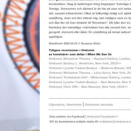
konstruktion. Idag är laddningen kring begreppet "kvinnliga m
Sverige, försvunnen och därmed är de fria att vara och verk
rätt, oavsett erfarenheter. Vilket är fullkomligt rimligt och själ
utställning, även om den irriterar mig, kan möjligen vara en hjä
och låta fler nå över tröskeln till ”finrummen”. Då fyller den en 
framhäva det mänskliga i människan hos alla oavsett kön, sex
geografi, ekonomi eller ålder. En utställning på temat radical 
uppföljare.
Stockholm 2025-10-15 © Susanna Slöör
Tidigare recensioner i Omkonst
av konstnärer som deltar i
When We See Us
Omkonst: Mickalene Thomas – Hayward Gallery, London
Omkonst: Barkley L. Hendricks, New York, 2023>>
Omkonst: Lynette Yiadom-Boakye – Moderna Museet, 20
Omkonst: Mickalene Thomas – Lévy Gorvy, New York, 2
Omkonst: Tschabalala Self – Whitechapel Gallery, Londo
Omkonst: Lynette Yiadom-Boakye – New Museum, New Y
Omkonst: Chris Ofili – New Museum, New York, 2015>>
|
Liljevalchs, Stockholm
Omkonsts startsida
:
Omkonst Facebook>>
Dela artikeln via Facebook
redaktion@omkonst.
Vill du kommentera artikeln maila till