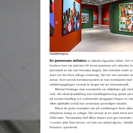
Utställningsvy
En gemensam delfaktor
är således figurativt måleri. Och 
fundera över när gränsen för konst passeras och uttrycket överg
(stundtals av det mer heroiska slaget). Den tekniska nivån är 
även om det finns många undantag. Det hör mer samman me
annat. Som svensk konstkonsument är man bortskämd med v
utbildningsgången normalt är längre här än internationellt.
Michael Armitage visar exempelvis var skiljelinjen går med 
nivå, där såväl ljusskildring som lokalfärgbetoning spelar vä
på endast lokalfärg och rudimentärt skuggspel skapar en mär
vilket självfallet också kan användas synnerligen kreativt.
Bland de goda exemplen här på utställningen finns såled
inkluderar inslag av collage. Det senare är en stark trend so
2000-talet. Tschabalala Self tillhör skaran som ger mersmak i 
i London lyfte fram henne i en bok om
radical figures
. Utstäl
försvann i pandemin.