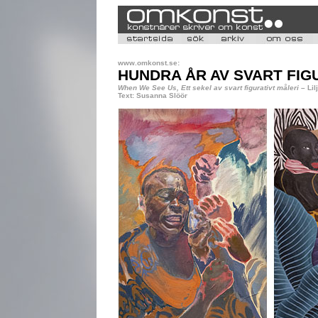
www.omkonst.se:
HUNDRA ÅR AV SVART FIG
When We See Us, Ett sekel av svart figurativt måleri
– Lil
Text: Susanna Slöör