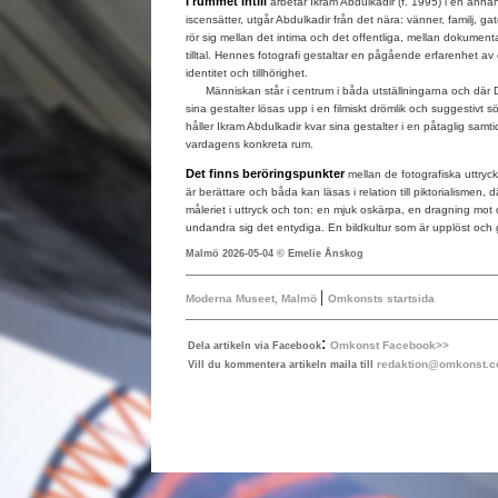
I rummet intill
arbetar Ikram Abdulkadir (f. 1995) i en annan
iscensätter, utgår Abdulkadir från det nära: vänner, familj, ga
rör sig mellan det intima och det offentliga, mellan dokument
tilltal. Hennes fotografi gestaltar en pågående erfarenhet 
identitet och tillhörighet.
Människan står i centrum i båda utställningarna och där De
sina gestalter lösas upp i en filmiskt drömlik och suggestivt s
håller Ikram Abdulkadir kvar sina gestalter i en påtaglig samt
vardagens konkreta rum.
Det finns beröringspunkter
mellan de fotografiska uttryc
är berättare och båda kan läsas i relation till piktorialismen, d
måleriet i uttryck och ton: en mjuk oskärpa, en dragning mot d
undandra sig det entydiga. En bildkultur som är upplöst och
Malmö 2026-05-04 © Emelie Ånskog
|
Moderna Museet, Malmö
Omkonsts startsida
:
Omkonst Facebook>>
Dela artikeln via Facebook
redaktion@omkonst.
Vill du kommentera artikeln maila till