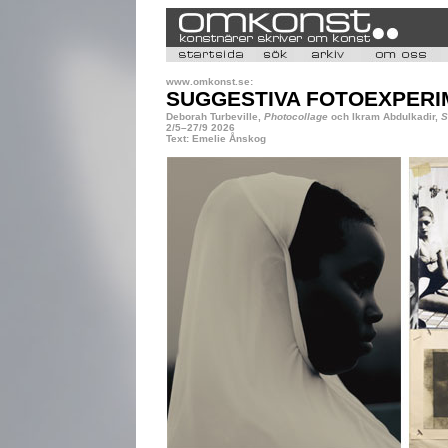
www.omkonst.se:
SUGGESTIVA FOTOEXPERI
Deborah Turbeville,
Photocollage
och Ikram Abdulkadir,
S
2/5–27/9 2026
Text: Emelie Ånskog