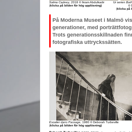
Salma Cadeey
, 2018 © Ikram Abdulkadir
Ur serien
Bat
(
klicka på bilden för hög upplösning)
© 
(
klicka på 
På Moderna Museet i Malmö visa
generationer, med porträttfot
Trots generationsskillnaden fi
fotografiska uttryckssätten.
Escalier dans Passage,
1980 © Deborah Turbeville
(
klicka på bilden för hög upplösning)