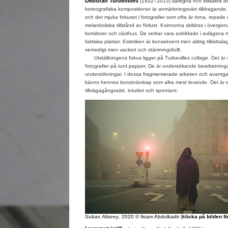
Deborah Turbevilles
(1932–2013) säregna och stilsäkra bi
koreografiska kompositioner är anmärkningsvärt tilldragande
och det mjuka fokuset i fotografier som ofta är rivna, repade 
melankoliska tillstånd av förlust. Kvinnorna skildras i övergiv
korridorer och växthus. De verkar vara avbildade i avlägsna 
faktiska platser. Estetiken är konsekvent men aldrig tillrättal
vemodigt men vackert och stämningsfullt.
Utställningens fokus ligger på Turbevilles collage. Det är s
fotografier på tunt papper. De är undersökande bearbetnin
undersökningar. I dessa fragmenterade arbeten och avantgar
känns hennes konstnärskap som allra mest levande. Det är e
tillvägagångssätt, intuitivt och spontant.
Subax Aliseey
, 2020 © Ikram Abdulkadir (
klicka på bilden f