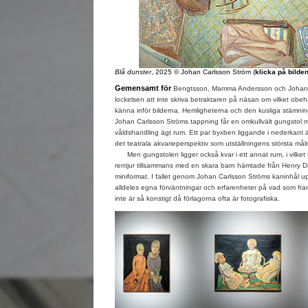
Blå dunster
, 2025 © Johan Carlsson Ström (
klicka på bilde
Gemensamt för
Bengtsson, Mamma Andersson och Johan 
lockelsen att inte skriva betraktaren på näsan om vilket obeh
känna inför bilderna. Hemligheterna och den kusliga stämning
Johan Carlsson Ströms tappning får en omkullvält gungstol 
våldshandling ägt rum. Ett par byxben liggande i nederkant är
det teatrala akvarieperspektiv som utställningens största målnin
Men gungstolen ligger också kvar i ett annat rum, i vilket C
rentjur tillsammans med en skara barn hämtade från Henry Dar
miniformat. I fallet genom Johan Carlsson Ströms kaninhål 
alldeles egna förväntningar och erfarenheter på vad som fram
inte är så konstigt då förlagorna ofta är fotografiska.