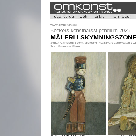
www.omkonst.se:
Beckers konstnärsstipendium 2026
MÅLERI I SKYMNINGSZON
Johan Carlsson Ström,
Beckers konstnärsstipendium 20
Text: Susanna Slöör