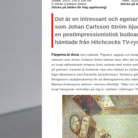
Soldat,
2025, 150 x 100 cm
Alice,
2025 
© Johan Carlsson Ström
(
klicka på b
(
klicka på bilden för hög upplösning)
Det är en intressant och egenar
som Johan Carlsson Ström bjuder
en postimpressionistisk budoar
hämtade från Hitchcocks TV-rys
Färgerna är dova
men mättade. Pigment, äggula och linolj
mixturen som Johan Carlsson Ström arbetar med. Men det hind
av tungt oljebaserade tempera även samsas med andra medier
på gränsen, haveriet är lockande nära men räddas av Carlss
lager tillsammans med fixerande sprayfernissor. Tankarna går
Bengtssons strykjärnsäventyr för att ålderspatinera sina måln
Mamma Anderssons arbeten i dennes efterföljd. ”Hitler och d
tungt hängande molnslöjor på väg in i mörkret i målningen
Th