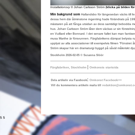
Installationsvy
© Johan Carlsson Ström (
klicka på bilden fö
Min bakgrund som
Hallandsbo för längesedan väcks till liv i
dessa hem där åtminstone ingenting hade förändrats på 199
mästaren på att fånga utsidan av dess samtidigt bebodda me
hus. Johan Carlsson Ström låter dem väckas ur sin förstelning
en Vuillard eller Bonnard. I det senare fallet kan man fantis
musa Marthe är försvunnen. Färgfabrikens dämpat belysta ru
upplyst av alla associationer till exempelvis filmen ”Fönstret
Ström skapar här en dramaturgi byggd på såväl måleriskt dj
Stockholm 2026-02-05 © Susanna Slöör
|
Färgfabriken, Stockholm
Omkonsts startsida
:
Omkonst Facebook>>
Dela artikeln via Facebook
redaktion@omkonst.
Vill du kommentera artikeln maila till
s s