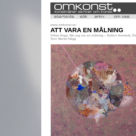
www.omkonst.se:
ATT VARA EN MÅLNING
Viktor Kopp,
När jag var en målning
– Galleri Arnstedt, Ö
Text: Martin Hägg