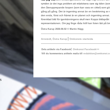
rymden är det inga problem att relativisera vare sig tiden (som
den återupprepande loopen (som kan vara en cirkel) som gör a
gång på gång. Det är ingenting annat än en beskrivning av 
den enda, först och främst är en planet och ingenting annat
förenklad bild för igenkänningens skull men Kopps bildspråk
representationen. Om jag finge råda höll han foten lätt på 
Östra Karup 2026-06-02 © Martin Hägg
|
Arnstedt, Östra Karup
Omkonsts startsida
:
Omkonst Facebook>>
Dela artikeln via Facebook
redaktion@omkonst.
Vill du kommentera artikeln maila till
s