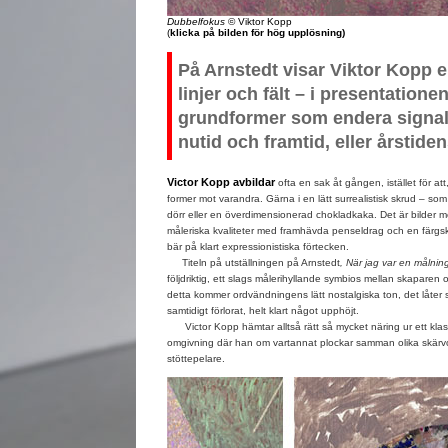
Dubbelfokus
© Viktor Kopp
(
klicka på bilden för hög upplösning)
På Arnstedt visar Viktor Kopp e
linjer och fält – i presentation
grundformer som endera signaler
nutid och framtid, eller årstiden
Victor Kopp avbildar
ofta en sak åt gången, istället för at
former mot varandra. Gärna i en lätt surrealistisk skrud – s
dörr eller en överdimensionerad chokladkaka. Det är bilder m
måleriska kvaliteter med framhävda penseldrag och en färgs
bär på klart expressionistiska förtecken.
Titeln på utställningen på Arnstedt
, När jag var en målnin
följdriktig, ett slags målerihyllande symbios mellan skaparen o
detta kommer ordvändningens lätt nostalgiska ton, det låte
samtidigt förlorat, helt klart något upphöjt.
Victor Kopp hämtar alltså rätt så mycket näring ur ett klass
omgivning där han om vartannat plockar samman olika skärvo
stöttepelare.