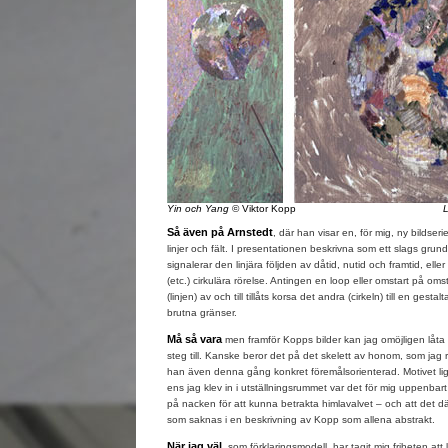
Yin och Yang
© Viktor Kopp
L
Så även på Arnstedt
, där han visar en, för mig, ny bildseri
linjer och fält. I presentationen beskrivna som ett slags gru
signalerar den linjära följden av dåtid, nutid och framtid, ell
(etc.) cirkulära rörelse. Antingen en loop eller omstart på omst
(linjen) av och till tillåts korsa det andra (cirkeln) till en ges
brutna gränser.
Må så vara
men framför Kopps bilder kan jag omöjligen låta bli
steg till. Kanske beror det på det skelett av honom, som jag 
han även denna gång konkret föremålsorienterad. Motivet lig
ens jag klev in i utställningsrummet var det för mig uppenbar
på nacken för att kunna betrakta himlavalvet – och att det d
som saknas i en beskrivning av Kopp som allena abstrakt.
När jag väl,
som förklaringsmodell, har tagit mig friheten att