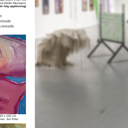
ches Atelier Neumann
för hög upplösning)
n
 visade
h tematik.
25 x 100 cm
Foto: Jon Etter