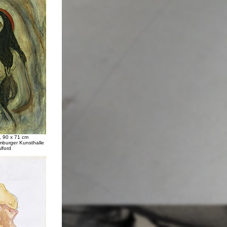
, 90 x 71 cm
burger Kunsthalle
lford