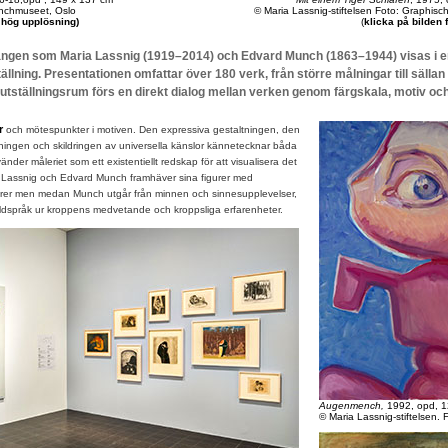
nchmuseet, Oslo
© Maria Lassnig-stiftelsen Foto: Graphis
r hög upplösning)
(
klicka på bilden 
gången som Maria Lassnig (1919–2014) och Edvard Munch (1863–1944) visas i e
lning. Presentationen omfattar över 180 verk, från större målningar till sällan
e utställningsrum förs en direkt dialog mellan verken genom färgskala, motiv oc
r
och mötespunkter i motiven. Den expressiva gestaltningen, den
ningen och skildringen av universella känslor kännetecknar båda
der måleriet som ett existentiellt redskap för att visualisera det
ia Lassnig och Edvard Munch framhäver sina figurer med
rer men medan Munch utgår från minnen och sinnesupplevelser,
bildspråk ur kroppens medvetande och kroppsliga erfarenheter.
Augenmench,
1992, opd, 1
© Maria Lassnig-stiftelsen. 