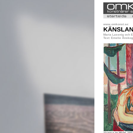
www.omkonst.se:
KÄNSLAN
Maria Lassnig och 
Text: Emelie Ånskog
Vampyr im Wald,
1916