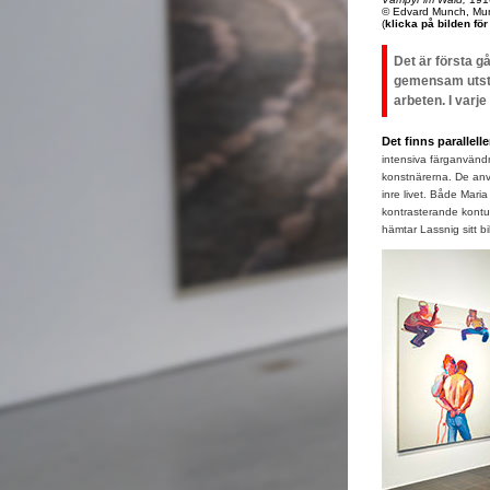
© Edvard Munch, Mu
(
klicka på bilden fö
Det är första 
gemensam utstäl
arbeten. I varj
Det finns parallelle
intensiva färganvänd
konstnärerna. De använ
inre livet. Både Mar
kontrasterande kontu
hämtar Lassnig sitt 