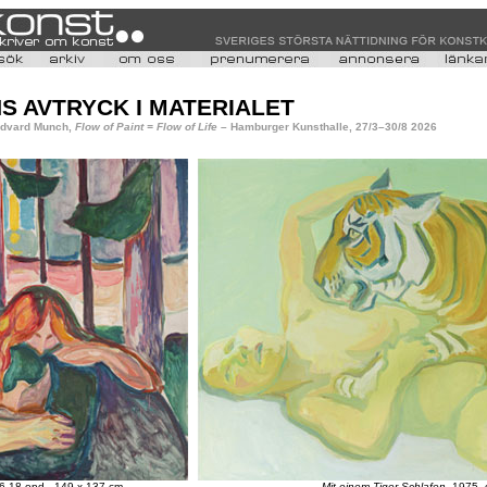
S AVTRYCK I MATERIALET
Edvard Munch,
Flow of Paint = Flow of Life
– Hamburger Kunsthalle, 27/3–30/8 2026
-18,opd , 149 x 137 cm
Mit einem Tiger Schlafen
, 1975,