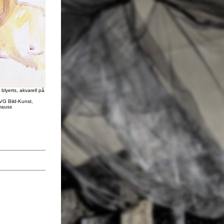
 blyerts, akvarell på
 VG Bild-Kunst,
rauss