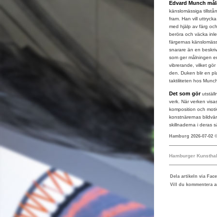
Edvard Munch mål
känslomässiga tillstå
fram. Han vill uttryc
med hjälp av färg och 
beröra och väcka inle
färgernas känslomäss
snarare än en beskriv
som ger målningen en
vibrerande, vilket gö
den. Duken blir en pla
taktiliteten hos Munc
Det som gör
utstäl
verk. När verken visas 
komposition och motiv
konstnärernas bildvär
skillnaderna i deras s
Hamburg 2026-07-02 
Hamburger Kunsthal
Dela artikeln via Fac
Vill du kommentera ar