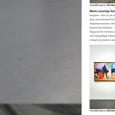
Utställningsvy
(
klicka
Maria Lassnigs liv
kroppen. Hon är sin 
sina sinnesintryck och
skaparprocessen min
arbeta tätt intill den
till grund för hennes
Den kroppsliga erfare
enbart på dukens yta 
Utställningsvy
(
klicka