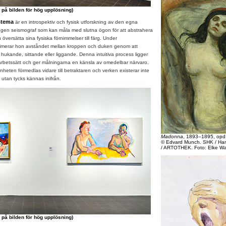
 på bilden för hög upplösning)
stema
är en introspektiv och fysisk utforskning av den egna
egen seismograf som kan måla med slutna ögon för att abstrahera
 översätta sina fysiska förnimmelser till färg. Under
imerar hon avståndet mellan kroppen och duken genom att
 – hukande, sittande eller liggande. Denna intuitiva process ligger
 arbetssätt och ger målningarna en känsla av omedelbar närvaro.
nheten förmedlas vidare till betraktaren och verken existerar inte
utan tycks kännas inifrån.
Madonna
, 1893–1895, opd
© Edvard Munch. SHK / Ham
/ ARTOTHEK. Foto: Elke Wa
 på bilden för hög upplösning)