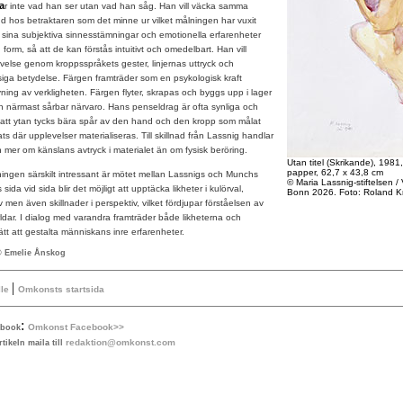
a
r inte vad han ser utan vad han såg. Han vill väcka samma
nd hos betraktaren som det minne ur vilket målningen har vuxit
ka sina subjektiva sinnesstämningar och emotionella erfarenheter
form, så att de kan förstås intuitivt och omedelbart. Han vill
velse genom kroppsspråkets gester, linjernas uttryck och
iga betydelse. Färgen framträder som en psykologisk kraft
ning av verkligheten. Färgen flyter, skrapas och byggs upp i lager
 närmast sårbar närvaro. Hans penseldrag är ofta synliga och
r att ytan tycks bära spår av den hand och den kropp som målat
ts där upplevelser materialiseras. Till skillnad från Lassnig handlar
h mer om känslans avtryck i materialet än om fysisk beröring.
Utan titel (Skrikande), 1981,
papper, 62,7 x 43,8 cm
lningen särskilt intressant är mötet mellan Lassnigs och Munchs
© Maria Lassnig-stiftelsen /
sida vid sida blir det möjligt att upptäcka likheter i kulörval,
Bonn 2026. Foto: Roland K
 men även skillnader i perspektiv, vilket fördjupar förståelsen av
ldar. I dialog med varandra framträder både likheterna och
ätt att gestalta människans inre erfarenheter.
© Emelie Ånskog
|
le
Omkonsts startsida
:
Omkonst Facebook>>
ebook
redaktion@omkonst.com
tikeln maila till