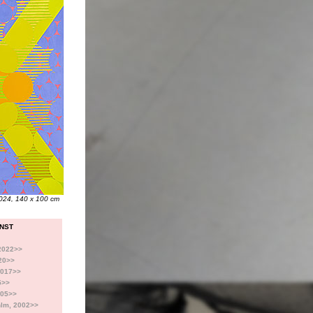
024, 140 x 100 cm
ONST
 2022>>
020>>
2017>>
5>>
005>>
hlm, 2002>>