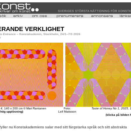
ERANDE VERKLIGHET
 to Entrance
– Konstakademin, Stockholm, 24/1–7/3 2026
s
 4,
140 x 200 cm © Mari Rantanen
Foto:
Taste of Honey No 1, 2025,
r hög upplösning)
Leif Mattsson
(
klicka på bilden 
yller nu Konstakademiens salar med sitt färgstarka språk och sitt abstrakta