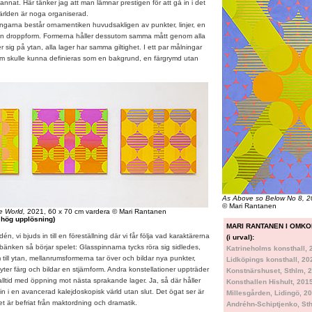
ot annat. Här tänker jag att man lämnar prestigen för att gå in i det
ärlden är noga organiserad.
rna består ornamentiken huvudsakligen av punkter, linjer, en
en droppform. Formerna håller dessutom samma mått genom alla
er sig på ytan, alla lager har samma giltighet. I ett par målningar
om skulle kunna definieras som en bakgrund, en färgrymd utan
As Above so Below No 8, 2
© Mari Rantanen
 World,
2021, 60 x 70 cm vardera © Mari Rantanen
r hög upplösning)
MARI RANTANEN I OMK
dén, vi bjuds in till en föreställning där vi får följa vad karaktärerna
(i urval):
 bänken så börjar spelet: Glasspinnarna tycks röra sig sidledes,
Katrineholms konsthall,
 till ytan, mellanrumsformerna tar över och bildar nya punkter,
Lidköpings konsthall, 2
byter färg och bildar en stjärnform. Andra konstellationer uppträder
Konstnärshuset, Sthlm, 
alltid med öppning mot nästa sprakande lager. Ja, så där håller
Konsthallen Hishult, 201
n i en avancerad kalejdoskopisk värld utan slut. Det ögat ser är
Millesgården, Lidingö, 2
et är befriat från maktordning och dramatik.
Andréhn-Schiptjenko, St