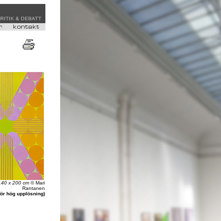
 140 x 200 cm
© Mari
Rantanen
för hög upplösning)