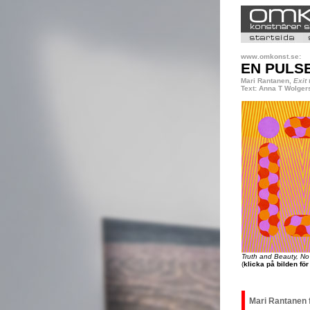
www.omkonst.se:
EN PULS
Mari Rantanen,
Exit
Text: Anna T Wolger
Truth and Beauty, No
(
klicka på bilden fö
Mari Rantanen f