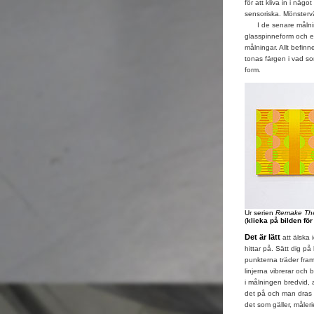
för att kliva in i någ
sensoriska. Mönsterv
I de senare målninga
glasspinneform och 
målningar. Allt befinn
tonas färgen i vad s
form.
Ur serien
Remake The
(
klicka på bilden fö
Det är lätt
att älska i
hittar på. Sätt dig på
punkterna träder fram
linjerna vibrerar och 
i målningen bredvid, 
det på och man dras i
det som gäller, måleri