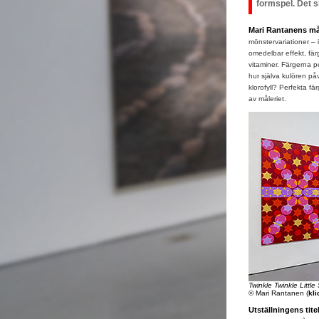
formspel. Det 
Mari Rantanens må
mönstervariationer – i
omedelbar effekt, fä
vitaminer. Färgerna 
hur själva kulören på
klorofyll? Perfekta f
av måleriet.
Twinkle Twinkle Littl
© Mari Rantanen (
kli
Utställningens tite