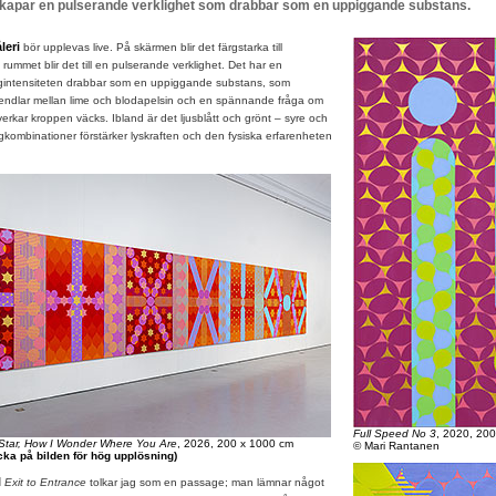
skapar en pulserande verklighet som drabbar som en uppiggande substans.
leri
bör upplevas live. På skärmen blir det färgstarka till
 rummet blir det till en pulserande verklighet. Det har en
rgintensiteten drabbar som en uppiggande substans, som
pendlar mellan lime och blodapelsin och en spännande fråga om
verkar kroppen väcks. Ibland är det ljusblått och grönt – syre och
ärgkombinationer förstärker lyskraften och den fysiska erfarenheten
Full Speed No 3
, 2020, 20
e Star, How I Wonder Where You Are
, 2026, 200 x 1000 cm
© Mari Rantanen
cka på bilden för hög upplösning)
l
Exit to Entrance
tolkar jag som en passage; man lämnar något