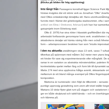
(Klicka på bilden för hög upplösning)
Inte långt från
Passagens konsthall ligger Science Park Mjä
höstas invigdes där ett större verk av Jonathan ”Ollio” Jose
med Ollios omisskännligt detaljrika stil. Hans utomhusmålning
funnits med i främst det göteborgska stadsrummet, ofta i sa
artikel om Ekta i Omkonst, februari
) och han har samverkat 
gatuprojekt inom Göteborg stad.
Ollio (f. 1978) har sina rötter i klassiskt graffitimåleri där m
arbetssätt fortfarande genomsyrar hans verk: snabbheten i sj
skissbokens detaljer att hämta näring från men också friheten 
form – arbetsprocessen beskriver han som ”intuitiv improvisat
I den nu aktuella
utställningen visas 13 verk, varav 7 tuftad
tillverkas på spännram med måtten 3x2 meter men ytans beg
ett hinder för vare sig experimenterande eller mångfald. De 
ramar in en variation av abstrakta mönstervärldar; paletten f
konkretistiska spelet mellan färg och form blir till dynamiskt 
Matta 174
med sina uppbrutna håliga avsnitt, skissartade orn
mellanrum är ett bland många exempel på Ollios fingertoppsk
komposition.
Mattorna är numrerade i den följd de tillkommit – senaste 
punkigt uppnosig gestaltning som utom allt tvivel ställer beg
Mattans 10 delar flyter glatt runt på väggen och variationen 
ger en både skulptural och taktil känsla – och en överhängan
och klämma på.