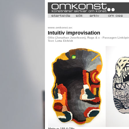
www.omkonst.se:
Intuitiv improvisation
Ollio (Jonathan Josefsson), Rugs & c - Passagen Linköpin
Text: Lotta Ekfeldt
Matta nr 189
© Ollio