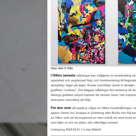
Utan titel
© Ollio
I Ollios senaste
målningar kan möjligtvis en kursändring ses
uppdelad och avgränsad färg- och formhantering till färgexpl
sprayfärg i lager på lager. Svarta tuschlinjer ramar in detaljer
graffitins ”outlines”. Om tidigare målningar fört tankarna till 
Harings grafiska uttryck hamnar de senare mera i det expressi
intressant utveckling att följa.
För den som
vill uppleva några av Ollios muralmålningar i
appen
Street Art
; knappa in Göteborg eller Borås och följ kart
av Ollios verk att bli inspirerad av men också ett stort antal a
som fyller ut och tar plats i det offentliga rummet.
Linköping 2019-03-21 © Lotta Ekfeldt